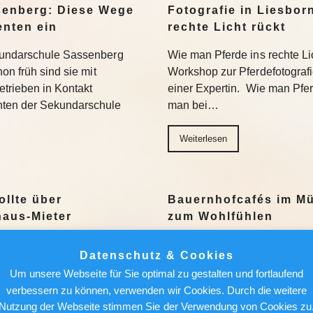
senberg: Diese Wege
Fotografie in Liesbor
enten ein
rechte Licht rückt
kundarschule Sassenberg
Wie man Pferde ins rechte Lic
on früh sind sie mit
Workshop zur Pferdefotograf
trieben in Kontakt
einer Expertin. Wie man Pferde
nten der Sekundarschule
man bei…
Weiterlesen
ollte über
Bauernhofcafés im Mü
aus-Mieter
zum Wohlfühlen
Ein milder Nachmittag, ein 
Datenschutz & Cookies
ch einer attraktiven
Bauernhofcafé mit Schwarzwä
Um unsere Webseite für Sie optimal zu gestalten und fortlaufend
r künftige Mieter lauern auch
geht’s nicht. Wir stellen sec
verbessern zu können, verwenden wir Cookies. Durch die weitere
 sich. Das meint Redakteur
vor. Weiterlesen
Nutzung der Webseite stimmen Sie der Verwendung von Cookies zu
natsmiete…