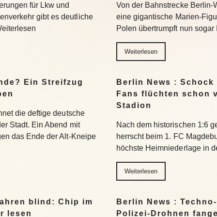
erungen für Lkw und
Von der Bahnstrecke Berlin-
nverkehr gibt es deutliche
eine gigantische Marien-Figu
Weiterlesen
Polen übertrumpft nun sogar 
Weiterlesen
nde? Ein Streifzug
Berlin News : Schock
pen
Fans flüchten schon 
Stadion
hnet die deftige deutsche
der Stadt. Ein Abend mit
Nach dem historischen 1:6 g
egen das Ende der Alt-Kneipe
herrscht beim 1. FC Magdeburg
höchste Heimniederlage in de
Weiterlesen
ahren blind: Chip im
Berlin News : Techno-
r lesen
Polizei-Drohnen fang