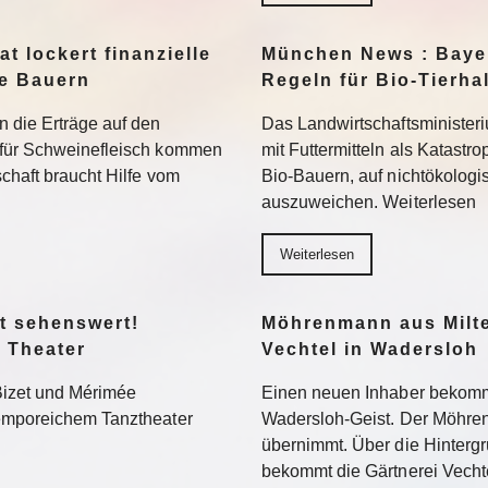
t lockert finanzielle
München News : Bayer
ne Bauern
Regeln für Bio-Tierha
n die Erträge auf den
Das Landwirtschaftsministeri
 für Schweinefleisch kommen
mit Futtermitteln als Katastro
chaft braucht Hilfe vom
Bio-Bauern, auf nichtökolog
auszuweichen. Weiterlesen
Weiterlesen
t sehenswert!
Möhrenmann aus Milte
 Theater
Vechtel in Wadersloh
Bizet und Mérimée
Einen neuen Inhaber bekommt
temporeichem Tanztheater
Wadersloh-Geist. Der Möhre
übernimmt. Über die Hinterg
bekommt die Gärtnerei Vechte