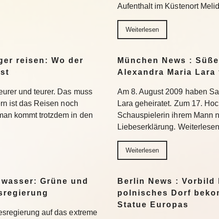
Aufenthalt im Küstenort Meli
Weiterlesen
er reisen: Wo der
München News : Süße 
st
Alexandra Maria Lara 
eurer und teurer. Das muss
Am 8. August 2009 haben Sa
ern ist das Reisen noch
Lara geheiratet. Zum 17. Hoc
 man kommt trotzdem in den
Schauspielerin ihrem Mann n
Liebeserklärung. Weiterlese
Weiterlesen
gwasser: Grüne und
Berlin News : Vorbild
esregierung
polnisches Dorf beko
Statue Europas
esregierung auf das extreme