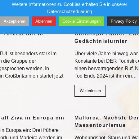
Weitere Informationen zu Cookies erhalten Sie in unserer
Weiterlesen
Datenschutzerklärung
Akzeptieren
Ablehnen
Cookie Einstellungen
Privacy Policy
 vorerst nur in
Christoph Führer: Zwe
Gedächtnisturnier
UI ist besonders stark im
Über viele Jahre hinweg war 
 die Gruppe der
Konstante bei DER Touristik
gesprochen werden. In
einen hervorragenden Ruf. 
in Großbritannien startet jetzt
Tod Ende 2024 ist ihm ein…
Weiterlesen
yatt Ziva in Europa ein
Mallorca: Nächste D
Massentourismus
 in Europa ein: Drei frühere
Korfu und Madeira werden im
Wohnungsnot, Staus und Was