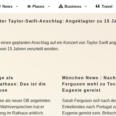
News
Places
Business
Travel
r Taylor-Swift-Anschlag: Angeklagter zu 15 Ja
einen geplanten Anschlag auf ein Konzert von Taylor Swift ang
 von 15 Jahren verurteilt worden.
ge als
München News : Nach
athaus: Das ist die
Ferguson wohl zu Toc
use
Eugenie gereist
se als neuer OB angetreten.
Sarah Ferguson soll nach der
se Wahlversprechen hat er
Enkelkindes nach Portugal zu
ung im Rathaus wirklich.
Eugenie gereist sein. Britis