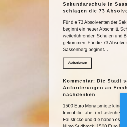
Sekundarschule in Sas
schlagen die 73 Absolv
Für die 73 Absolventen der Se
beginnt ein neuer Abschnitt. Sch
weiterführenden Schulen und Be
gekommen. Für die 73 Absolve
Sassenberg beginnt…
Weiterlesen
Kommentar: Die Stadt s
Anforderungen an Emsh
nachdenken
1500 Euro Monatsmiete klingt na
Immobilie, aber im Lastenheft fü
Fallstricke und die haben es in
Nimo Sudbrock. 1500 Euro Mo