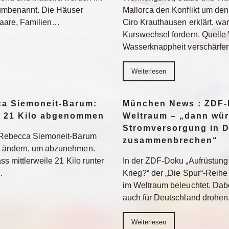
 umbenannt. Die Häuser
Mallorca den Konflikt um den
 Paare, Familien…
Ciro Krauthausen erklärt, wa
Kurswechsel fordern. Quell
Wasserknappheit verschärfe
Weiterlesen
a Siemoneit-Barum:
München News : ZDF-D
t 21 Kilo abgenommen
Weltraum – „dann wür
Stromversorgung in 
t Rebecca Siemoneit-Barum
zusammenbrechen“
u ändern, um abzunehmen.
ss mittlerweile 21 Kilo runter
In der ZDF-Doku „Aufrüstung 
…
Krieg?“ der „Die Spur“-Reihe
im Weltraum beleuchtet. Dabe
auch für Deutschland drohen
Weiterlesen