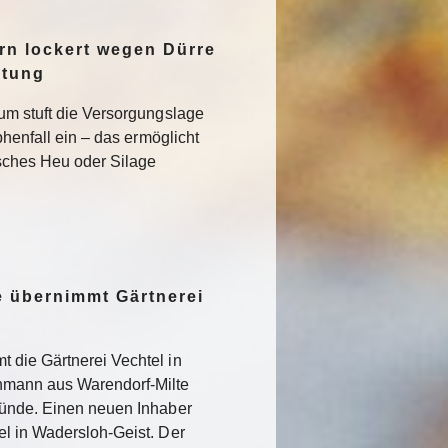
n lockert wegen Dürre
ltung
um stuft die Versorgungslage
phenfall ein – das ermöglicht
isches Heu oder Silage
 übernimmt Gärtnerei
 die Gärtnerei Vechtel in
nmann aus Warendorf-Milte
ründe. Einen neuen Inhaber
l in Wadersloh-Geist. Der