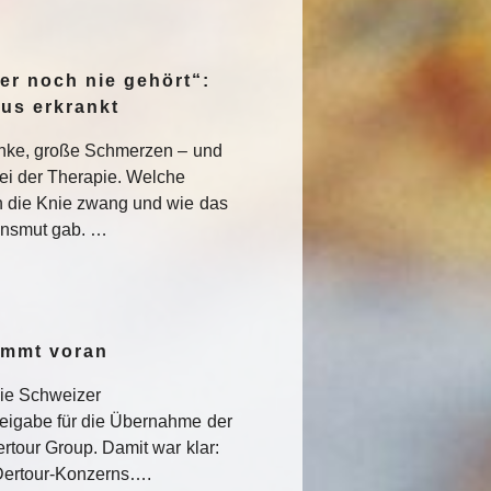
er noch nie gehört“:
pus erkrankt
enke, große Schmerzen – und
ei der Therapie. Welche
 die Knie zwang und wie das
nsmut gab. …
ommt voran
die Schweizer
eigabe für die Übernahme der
rtour Group. Damit war klar:
s Dertour-Konzerns….