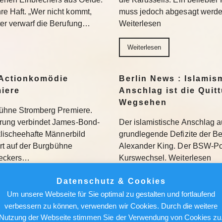
re Haft. „Wer nicht kommt,
muss jedoch abgesagt werden
ter verwarf die Berufung…
Weiterlesen
Weiterlesen
Actionkomödie
Berlin News : Islamis
miere
Anschlag ist die Quit
Wegsehen
gbühne Stromberg Premiere.
erung verbindet James-Bond-
Der islamistische Anschlag a
 klischeehafte Männerbild
grundlegende Defizite der Berl
iert auf der Burgbühne
Alexander King. Der BSW-Poli
Beckers…
Kurswechsel. Weiterlesen
Datenschutz & Cookies
Weiterlesen
Um unsere Webseite für Sie optimal zu gestalten und fortlaufend
verbessern zu können, verwenden wir Cookies. Durch die weitere
ür den Feed: Wie
Berlin News : Über de
Nutzung der Webseite stimmen Sie der Verwendung von Cookies zu