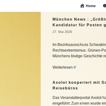
Zum
Home
Inhalt
springen
München News : „Größte
Kandidatur für Posten 
27. Mai 2026
Im Bezirksausschuss Schwabing-
Rechtsextremismus. Grünen-Polit
Münchens blutige Geschichte r
Weiterlesen
Axolot kooperiert mit 
Reisebüros
Das Veranstalterportal Axolot 
eingeführt: Zum einen wurde e