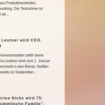
aus Produktneuheiten,
rking. Die Teilnahme ist
nd ab…
 Leutner wird CEO,
at
severanstalter stellt seine
ha Leutner wird zum 1. Januar
hselt in den Beirat. Steffen
bereits im September…
rine Hicks wird 75:
himmlische Familie“-