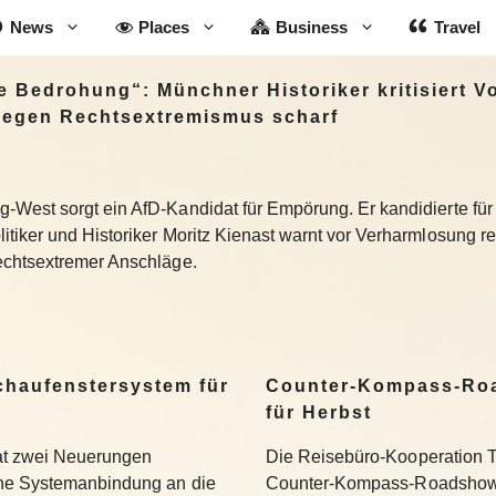
News
Places
Business
Travel
 Bedrohung“: Münchner Historiker kritisiert 
gegen Rechtsextremismus scharf
West sorgt ein AfD-Kandidat für Empörung. Er kandidierte für
iker und Historiker Moritz Kienast warnt vor Verharmlosung re
echtsextremer Anschläge.
Schaufenstersystem für
Counter-Kompass-Roa
für Herbst
hat zwei Neuerungen
Die Reisebüro-Kooperation T
ine Systemanbindung an die
Counter-Kompass-Roadshow e