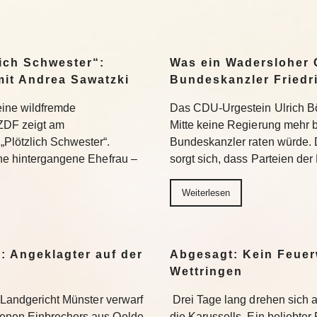
ich Schwester“:
Was ein Wadersloher
mit Andrea Sawatzki
Bundeskanzler Friedr
 eine wildfremde
Das CDU-Urgestein Ulrich Bös
ZDF zeigt am
Mitte keine Regierung mehr 
Plötzlich Schwester“.
Bundeskanzler raten würde. 
ine hintergangene Ehefrau –
sorgt sich, dass Parteien der
Weiterlesen
: Angeklagter auf der
Abgesagt: Kein Feuer
Wettringen
s Landgericht Münster verwarf
Drei Tage lang drehen sich
enen Einbrechers aus Oelde.
die Karussells. Ein beliebte