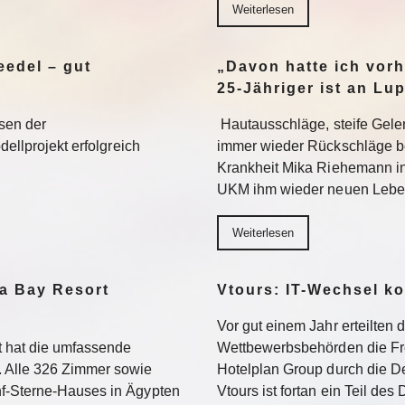
Weiterlesen
edel – gut
„Davon hatte ich vorh
25-Jähriger ist an Lu
sen der
Hautausschläge, steife Gel
dellprojekt erfolgreich
immer wieder Rückschläge b
Krankheit Mika Riehemann in
UKM ihm wieder neuen Lebe
Weiterlesen
a Bay Resort
Vtours: IT-Wechsel k
Vor gut einem Jahr erteilten 
 hat die umfassende
Wettbewerbsbehörden die Fr
 Alle 326 Zimmer sowie
Hotelplan Group durch die De
f-Sterne-Hauses in Ägypten
Vtours ist fortan ein Teil de