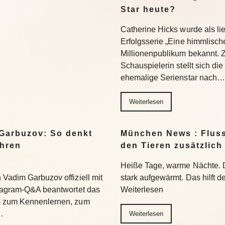
Star heute?
Catherine Hicks wurde als lie
Erfolgsserie „Eine himmlisch
Millionenpublikum bekannt. 
Schauspielerin stellt sich di
ehemalige Serienstar nach…
Weiterlesen
Garbuzov: So denkt
München News : Flus
ihren
den Tieren zusätzlich
Heiße Tage, warme Nächte. 
Vadim Garbuzov offiziell mit
stark aufgewärmt. Das hilft d
stagram-Q&A beantwortet das
Weiterlesen
– zum Kennenlernen, zum
…
Weiterlesen