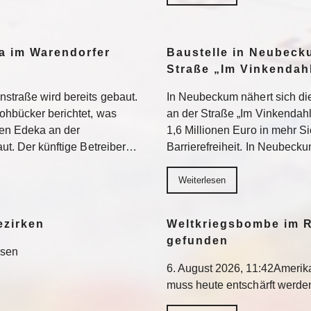
a im Warendorfer
Baustelle in Neubeck
Straße „Im Vinkendahl
nstraße wird bereits gebaut.
In Neubeckum nähert sich di
rohbücker berichtet, was
an der Straße „Im Vinkendahl
en Edeka an der
1,6 Millionen Euro in mehr S
aut. Der künftige Betreiber…
Barrierefreiheit. In Neubeck
Weiterlesen
ezirken
Weltkriegsbombe im R
gefunden
esen
6. August 2026, 11:42Ameri
muss heute entschärft werd