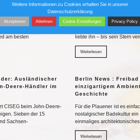
k auf Kunst
Alfred Torge und die 
Weitere Informationen zu Cookies erhalten Sie in unserer
Sensation
Datenschutzerklärung
Akzeptieren
Ablehnen
Cookie Einstellungen
Privacy Policy
her in die Museen. Doch auf
Ungesichert kletterte er in 
ten vor allem jene Motive
und Geschäftshäuser. Die Pre
eed am besten
liebte ihn – bis sein Stern ve
Weiterlesen
eder: Ausländischer
Berlin News : Freibad
n-Deere-Händler im
einzigartigem Ambient
Geschichte
tzt CISEG beim John-Deere-
Für die Plauener ist es einfa
eigen. Sieben der 15
nostalgischer Badekultur ein
und Sachsen-
einmaliges architektonische
Weiterlesen