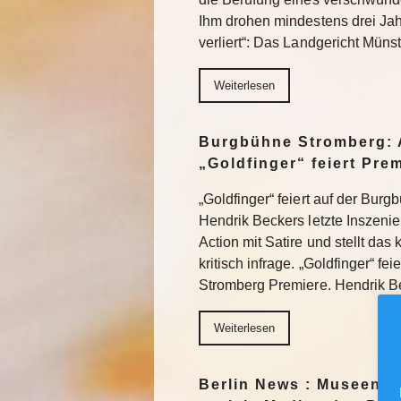
Ihm drohen mindestens drei Jah
verliert“: Das Landgericht Müns
Weiterlesen
Burgbühne Stromberg: 
„Goldfinger“ feiert Pre
„Goldfinger“ feiert auf der Bur
Hendrik Beckers letzte Inszeni
Action mit Satire und stellt das
kritisch infrage. „Goldfinger“ fe
Stromberg Premiere. Hendrik 
Weiterlesen
Berlin News : Museen f