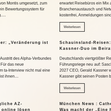
 von Montis umgesetzt, zum
erwartet Reisebüros ein Mix 
 ein Bewertungssystem für
Branchenaustausch und Netwo
ng….
kostenfrei, Anmeldungen si
Weiterlesen
er: „Veränderung ist
Schauinsland-Reisen:
Kassner-Duo im Beir
 Austritt des Alpha-Verbundes
Deutschlands viertgrößter Rei
Für das neue
Führungsriege neu auf: Sasc
 ta-Interview nicht mal eine
2027 CEO, Gerald Kassner wec
 ist ihnen…
Kassner gibt seinen Posten 
Weiterlesen
liche AZ-
München News : Cathe
 online lösen
Was macht der „Eine 