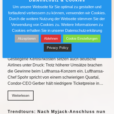
Datenschutz & Cookies
Verkaufstipps, direktem Austausch und
Um unsere Webseite für Sie optimal zu gestalten und
Gewinnchancen bietet die Veranstaltungsreihe
fortlaufend verbessern zu können, verwenden wir Cookies.
Einblicke zu den Fluss- und…
Durch die weitere Nutzung der Webseite stimmen Sie der
Verwendung von Cookies zu. Weitere Informationen zu
Weiterlesen
Cookies erhalten Sie in unserer Datenschutzerklärung
Akzeptieren
Ablehnen
Cookie Einstellungen
Lufthansa/Condor: Kerosinkosten
Privacy Policy
drücken den Gewinn
Gestiegene Kerosinkosten setzen auch deutsche
Airlines unter Druck: Trotz höherer Umsätze brachen
die Gewinne beim Lufthansa-Konzern ein. Lufthansa-
Chef Spohr spricht von einem schwierigen Quartal,
Condor-CEO Gerber hält niedrigere Ticketpreise in…
Weiterlesen
Trendtours: Nach Myjack-Anschluss nun