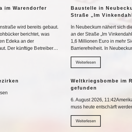
a im Warendorfer
Baustelle in Neubeck
Straße „Im Vinkendahl
nstraße wird bereits gebaut.
In Neubeckum nähert sich di
rohbücker berichtet, was
an der Straße „Im Vinkendahl
en Edeka an der
1,6 Millionen Euro in mehr S
aut. Der künftige Betreiber…
Barrierefreiheit. In Neubeck
Weiterlesen
ezirken
Weltkriegsbombe im R
gefunden
esen
6. August 2026, 11:42Ameri
muss heute entschärft werd
Weiterlesen