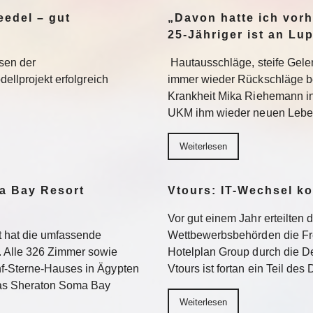
edel – gut
„Davon hatte ich vorh
25-Jähriger ist an Lu
sen der
Hautausschläge, steife Gel
dellprojekt erfolgreich
immer wieder Rückschläge b
Krankheit Mika Riehemann in
UKM ihm wieder neuen Lebe
Weiterlesen
a Bay Resort
Vtours: IT-Wechsel k
Vor gut einem Jahr erteilten 
 hat die umfassende
Wettbewerbsbehörden die Fr
 Alle 326 Zimmer sowie
Hotelplan Group durch die De
f-Sterne-Hauses in Ägypten
Vtours ist fortan ein Teil de
Das Sheraton Soma Bay
Weiterlesen