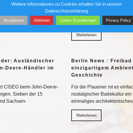
Weitere Informationen zu Cookies erhalten Sie in unserer
her in die Museen. Doch auf
Ungesichert kletterte er in 
Datenschutzerklärung
ten vor allem jene Motive
und Geschäftshäuser. Die Pre
Akzeptieren
Ablehnen
Cookie Einstellungen
Privacy Policy
eed am besten
liebte ihn – bis sein Stern ve
Weiterlesen
eder: Ausländischer
Berlin News : Freibad
n-Deere-Händler im
einzigartigem Ambient
Geschichte
tzt CISEG beim John-Deere-
Für die Plauener ist es einfa
eigen. Sieben der 15
nostalgischer Badekultur ein
und Sachsen-
einmaliges architektonische
Weiterlesen