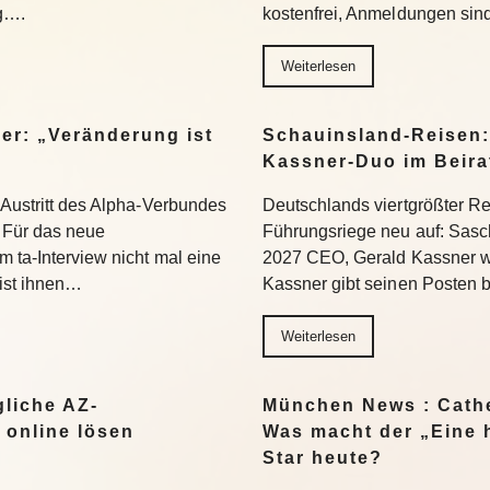
ng….
kostenfrei, Anmeldungen si
Weiterlesen
er: „Veränderung ist
Schauinsland-Reisen:
Kassner-Duo im Beir
 Austritt des Alpha-Verbundes
Deutschlands viertgrößter Rei
Für das neue
Führungsriege neu auf: Sasc
 ta-Interview nicht mal eine
2027 CEO, Gerald Kassner wec
 ist ihnen…
Kassner gibt seinen Posten 
Weiterlesen
liche AZ-
München News : Cathe
 online lösen
Was macht der „Eine 
Star heute?