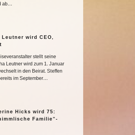
nd ab…
 Leutner wird CEO,
at
severanstalter stellt seine
ha Leutner wird zum 1. Januar
hselt in den Beirat. Steffen
bereits im September…
rine Hicks wird 75:
himmlische Familie“-