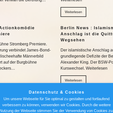
Weiterlesen
Actionkomödie
Berlin News : Islamis
miere
Anschlag ist die Quit
Wegsehen
gbühne Stromberg Premiere.
erung verbindet James-Bond-
Der islamistische Anschlag a
 klischeehafte Männerbild
grundlegende Defizite der Berl
iert auf der Burgbühne
Alexander King. Der BSW-Poli
Beckers…
Kurswechsel. Weiterlesen
Weiterlesen
Datenschutz & Cookies
ür den Feed: Wie
Berlin News : Über de
Um unsere Webseite für Sie optimal zu gestalten und fortlaufend
k auf Kunst
Alfred Torge und die 
verbessern zu können, verwenden wir Cookies. Durch die weitere
Sensation
Nutzung der Webseite stimmen Sie der Verwendung von Cookies zu