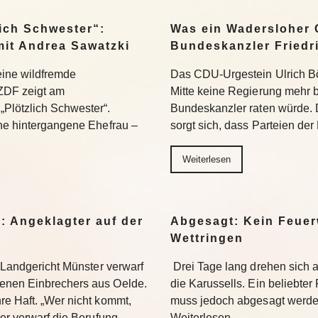
ich Schwester“:
Was ein Wadersloher
mit Andrea Sawatzki
Bundeskanzler Friedr
 eine wildfremde
Das CDU-Urgestein Ulrich Bös
ZDF zeigt am
Mitte keine Regierung mehr 
Plötzlich Schwester“.
Bundeskanzler raten würde. 
ine hintergangene Ehefrau –
sorgt sich, dass Parteien der
Weiterlesen
: Angeklagter auf der
Abgesagt: Kein Feuer
Wettringen
s Landgericht Münster verwarf
Drei Tage lang drehen sich
enen Einbrechers aus Oelde.
die Karussells. Ein beliebte
re Haft. „Wer nicht kommt,
muss jedoch abgesagt werden
ter verwarf die Berufung…
Weiterlesen