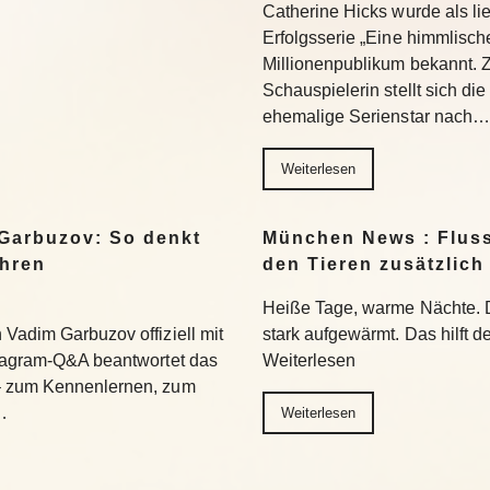
Catherine Hicks wurde als lie
Erfolgsserie „Eine himmlisch
Millionenpublikum bekannt. 
Schauspielerin stellt sich di
ehemalige Serienstar nach…
Weiterlesen
Garbuzov: So denkt
München News : Flus
ihren
den Tieren zusätzlich
Heiße Tage, warme Nächte. 
Vadim Garbuzov offiziell mit
stark aufgewärmt. Das hilft d
stagram-Q&A beantwortet das
Weiterlesen
– zum Kennenlernen, zum
…
Weiterlesen