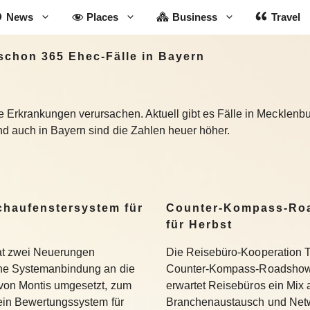
News
Places
Business
Travel
chon 365 Ehec-Fälle in Bayern
 Erkrankungen verursachen. Aktuell gibt es Fälle in Mecklen
d auch in Bayern sind die Zahlen heuer höher.
Schaufenstersystem für
Counter-Kompass-Roa
für Herbst
hat zwei Neuerungen
Die Reisebüro-Kooperation T
ine Systemanbindung an die
Counter-Kompass-Roadshow e
 von Montis umgesetzt, zum
erwartet Reisebüros ein Mix 
 ein Bewertungssystem für
Branchenaustausch und Netwo