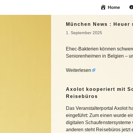
Zum
Home
Inhalt
springen
München News : Heuer s
1. September 2025
Ehec-Bakterien können schwere
Seniorenheimen in Belgien – un
Weiterlesen
Axolot kooperiert mit 
Reisebüros
Das Veranstalterportal Axolot 
eingeführt: Zum einen wurde e
digitalen Schaufenstersysteme
anderen steht Reisebüros jetzt