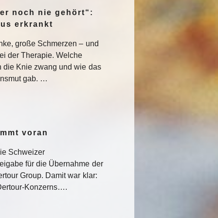
er noch nie gehört“:
pus erkrankt
enke, große Schmerzen – und
ei der Therapie. Welche
 die Knie zwang und wie das
nsmut gab. …
ommt voran
die Schweizer
eigabe für die Übernahme der
rtour Group. Damit war klar:
s Dertour-Konzerns….