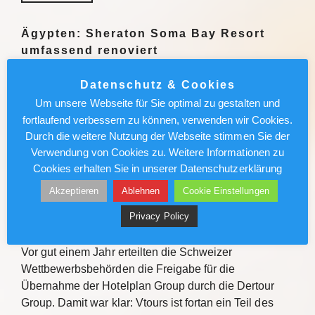
Ägypten: Sheraton Soma Bay Resort
umfassend renoviert
Das Sheraton Soma Bay Resort hat die umfassende
Datenschutz & Cookies
Modernisierung abgeschlossen. Alle 326 Zimmer
Um unsere Webseite für Sie optimal zu gestalten und
sowie Lobby und Restaurants des Fünf-Sterne-
fortlaufend verbessern zu können, verwenden wir Cookies.
Hauses in Ägypten wurden neu gestaltet. Quelle Das
Durch die weitere Nutzung der Webseite stimmen Sie der
Sheraton Soma Bay Resort hat…
Verwendung von Cookies zu. Weitere Informationen zu
Cookies erhalten Sie in unserer Datenschutzerklärung
Weiterlesen
Akzeptieren
Ablehnen
Cookie Einstellungen
Privacy Policy
Vtours: IT-Wechsel kommt voran
Vor gut einem Jahr erteilten die Schweizer
Wettbewerbsbehörden die Freigabe für die
Übernahme der Hotelplan Group durch die Dertour
Group. Damit war klar: Vtours ist fortan ein Teil des