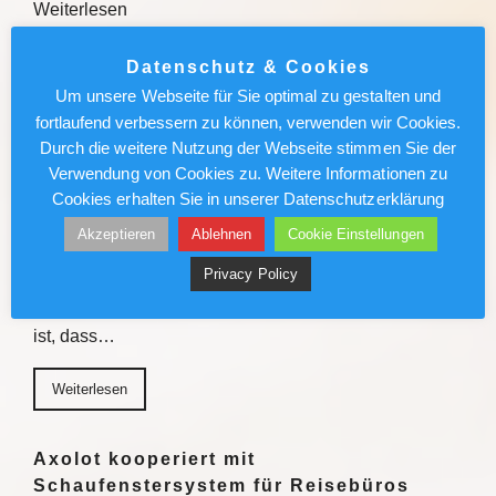
Weiterlesen
Weiterlesen
Datenschutz & Cookies
Um unsere Webseite für Sie optimal zu gestalten und
fortlaufend verbessern zu können, verwenden wir Cookies.
Sven Förster ist Biersommelier:
Durch die weitere Nutzung der Webseite stimmen Sie der
„Schmeckt mir nicht, akzeptiere ich
Verwendung von Cookies zu. Weitere Informationen zu
nicht“
Cookies erhalten Sie in unserer Datenschutzerklärung
Er hat seine Leidenschaft zum Beruf gemacht: Sven
Akzeptieren
Ablehnen
Cookie Einstellungen
Förster ist Biersommelier und ein absoluter
Privacy Policy
Genussmensch. Der Wahlmünsteraner erklärt, was ein
gutes Bier ausmacht und warum er davon überzeugt
ist, dass…
Weiterlesen
Axolot kooperiert mit
Schaufenstersystem für Reisebüros