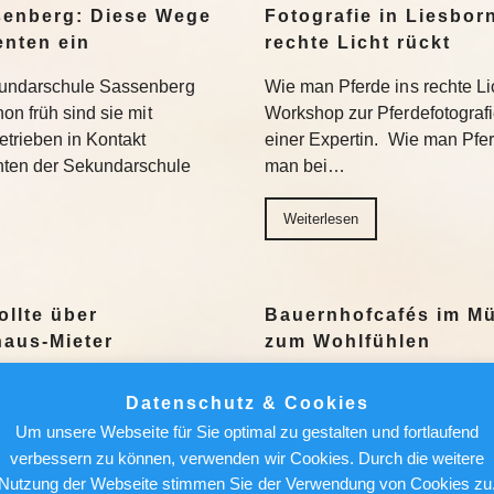
senberg: Diese Wege
Fotografie in Liesbor
enten ein
rechte Licht rückt
kundarschule Sassenberg
Wie man Pferde ins rechte Lic
on früh sind sie mit
Workshop zur Pferdefotograf
trieben in Kontakt
einer Expertin. Wie man Pferde
nten der Sekundarschule
man bei…
Weiterlesen
ollte über
Bauernhofcafés im Mü
aus-Mieter
zum Wohlfühlen
Ein milder Nachmittag, ein 
Datenschutz & Cookies
ch einer attraktiven
Bauernhofcafé mit Schwarzwä
Um unsere Webseite für Sie optimal zu gestalten und fortlaufend
r künftige Mieter lauern auch
geht’s nicht. Wir stellen sec
verbessern zu können, verwenden wir Cookies. Durch die weitere
 sich. Das meint Redakteur
vor. Weiterlesen
Nutzung der Webseite stimmen Sie der Verwendung von Cookies zu
natsmiete…