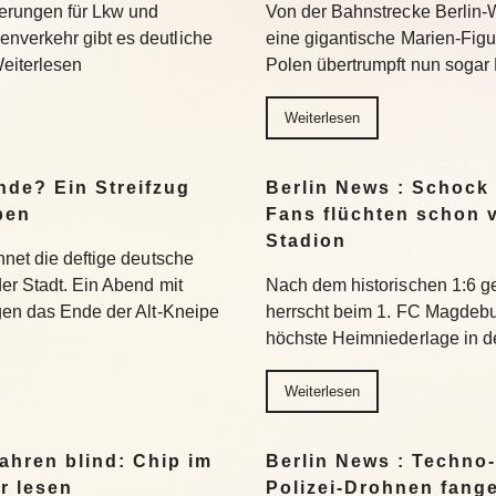
erungen für Lkw und
Von der Bahnstrecke Berlin-
nverkehr gibt es deutliche
eine gigantische Marien-Figu
Weiterlesen
Polen übertrumpft nun sogar 
Weiterlesen
nde? Ein Streifzug
Berlin News : Schock
pen
Fans flüchten schon 
Stadion
hnet die deftige deutsche
der Stadt. Ein Abend mit
Nach dem historischen 1:6 g
egen das Ende der Alt-Kneipe
herrscht beim 1. FC Magdeburg
höchste Heimniederlage in de
Weiterlesen
ahren blind: Chip im
Berlin News : Techno-
r lesen
Polizei-Drohnen fang