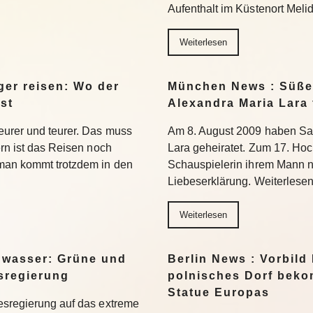
Aufenthalt im Küstenort Meli
Weiterlesen
er reisen: Wo der
München News : Süße 
st
Alexandra Maria Lara 
eurer und teurer. Das muss
Am 8. August 2009 haben Sa
ern ist das Reisen noch
Lara geheiratet. Zum 17. Hoc
 man kommt trotzdem in den
Schauspielerin ihrem Mann n
Liebeserklärung. Weiterlese
Weiterlesen
gwasser: Grüne und
Berlin News : Vorbild
esregierung
polnisches Dorf beko
Statue Europas
esregierung auf das extreme