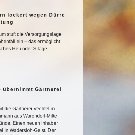
n lockert wegen Dürre
ltung
um stuft die Versorgungslage
phenfall ein – das ermöglicht
isches Heu oder Silage
 übernimmt Gärtnerei
 die Gärtnerei Vechtel in
nmann aus Warendorf-Milte
ründe. Einen neuen Inhaber
l in Wadersloh-Geist. Der