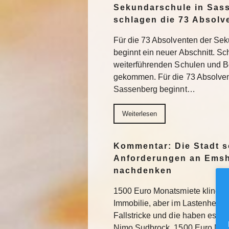
Sekundarschule in Sas
schlagen die 73 Absolv
Für die 73 Absolventen der Se
beginnt ein neuer Abschnitt. Sch
weiterführenden Schulen und Be
gekommen. Für die 73 Absolve
Sassenberg beginnt…
Weiterlesen
Kommentar: Die Stadt s
Anforderungen an Emsh
nachdenken
1500 Euro Monatsmiete klingt na
Immobilie, aber im Lastenheft fü
Fallstricke und die haben es in
Nimo Sudbrock. 1500 Euro Mo