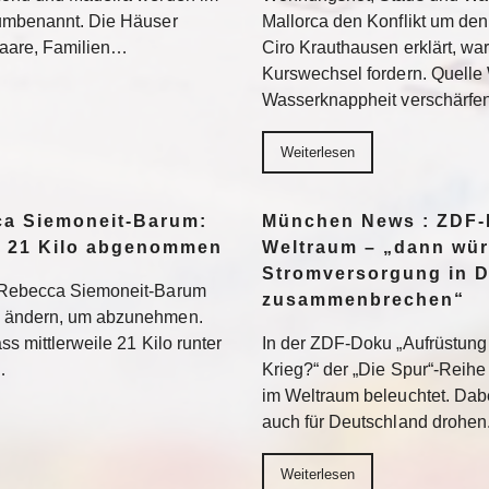
 umbenannt. Die Häuser
Mallorca den Konflikt um den
 Paare, Familien…
Ciro Krauthausen erklärt, wa
Kurswechsel fordern. Quell
Wasserknappheit verschärfe
Weiterlesen
a Siemoneit-Barum:
München News : ZDF-D
t 21 Kilo abgenommen
Weltraum – „dann wür
Stromversorgung in 
t Rebecca Siemoneit-Barum
zusammenbrechen“
u ändern, um abzunehmen.
ss mittlerweile 21 Kilo runter
In der ZDF-Doku „Aufrüstung 
…
Krieg?“ der „Die Spur“-Reihe
im Weltraum beleuchtet. Dabe
auch für Deutschland drohen
Weiterlesen