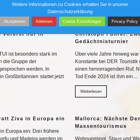
Weitere Informationen zu Cookies erhalten Sie in unserer
Weiterlesen
Datenschutzerklärung
Akzeptieren
Ablehnen
Cookie Einstellungen
Privacy Policy
 vorerst nur in
Christoph Führer: Zwe
Gedächtnisturnier
UI ist besonders stark im
Über viele Jahre hinweg war 
 die Gruppe der
Konstante bei DER Touristik
gesprochen werden. In
einen hervorragenden Ruf. 
in Großbritannien startet jetzt
Tod Ende 2024 ist ihm ein…
Weiterlesen
yatt Ziva in Europa ein
Mallorca: Nächste D
Massentourismus
 in Europa ein: Drei frühere
Korfu und Madeira werden im
Wohnungsnot, Staus und Was