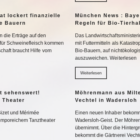
t lockert finanzielle
München News : Bayer
ne Bauern
Regeln für Bio-Tierha
n die Erträge auf den
Das Landwirtschaftsministeri
 für Schweinefleisch kommen
mit Futtermitteln als Katastro
chaft braucht Hilfe vom
Bio-Bauern, auf nichtökolog
auszuweichen. Weiterlesen
Weiterlesen
t sehenswert!
Möhrenmann aus Milte
 Theater
Vechtel in Wadersloh
Bizet und Mérimée
Einen neuen Inhaber bekommt
temporeichem Tanztheater
Wadersloh-Geist. Der Möhre
übernimmt. Über die Hinterg
bekommt die Gärtnerei Vechte