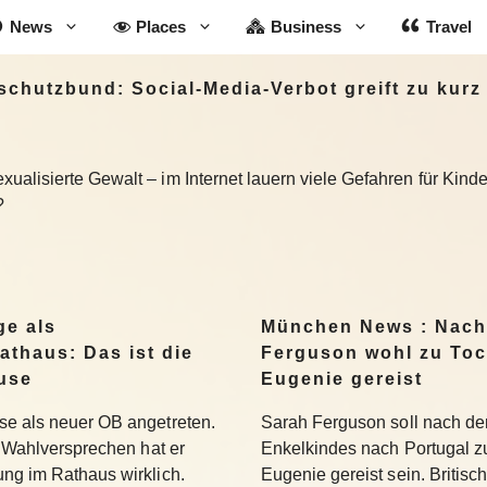
News
Places
Business
Travel
chutzbund: Social-Media-Verbot greift zu kurz
ualisierte Gewalt – im Internet lauern viele Gefahren für Kin
?
ge als
München News : Nach
athaus: Das ist die
Ferguson wohl zu Toc
use
Eugenie gereist
se als neuer OB angetreten.
Sarah Ferguson soll nach der
se Wahlversprechen hat er
Enkelkindes nach Portugal zu
ung im Rathaus wirklich.
Eugenie gereist sein. Britis