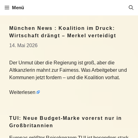
Zum
Menü
Inhalt
springen
München News : Koalition im Druck:
Wirtschaft drängt – Merkel verteidigt
14. Mai 2026
Der Unmut über die Regierung ist groß, aber die
Altkanzlerin mahnt zur Fairness. Was Arbeitgeber und
Kommunen jetzt fordern – und die Koalition vorhat.
Weiterlesen
TUI: Neue Budget-Marke vorerst nur in
Großbritannien
Europas größter Reisekonzern TUI ist besonders stark