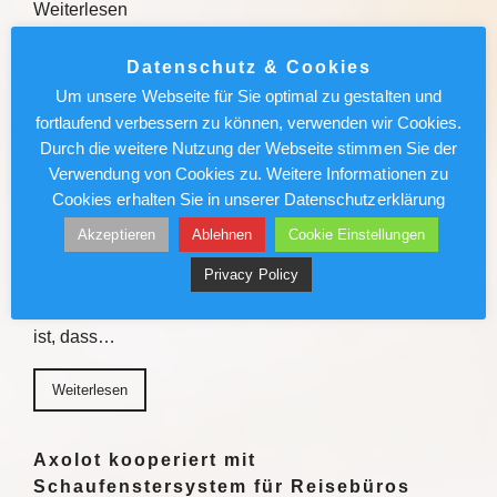
Weiterlesen
Weiterlesen
Datenschutz & Cookies
Um unsere Webseite für Sie optimal zu gestalten und
fortlaufend verbessern zu können, verwenden wir Cookies.
Sven Förster ist Biersommelier:
Durch die weitere Nutzung der Webseite stimmen Sie der
„Schmeckt mir nicht, akzeptiere ich
Verwendung von Cookies zu. Weitere Informationen zu
nicht“
Cookies erhalten Sie in unserer Datenschutzerklärung
Er hat seine Leidenschaft zum Beruf gemacht: Sven
Akzeptieren
Ablehnen
Cookie Einstellungen
Förster ist Biersommelier und ein absoluter
Privacy Policy
Genussmensch. Der Wahlmünsteraner erklärt, was ein
gutes Bier ausmacht und warum er davon überzeugt
ist, dass…
Weiterlesen
Axolot kooperiert mit
Schaufenstersystem für Reisebüros