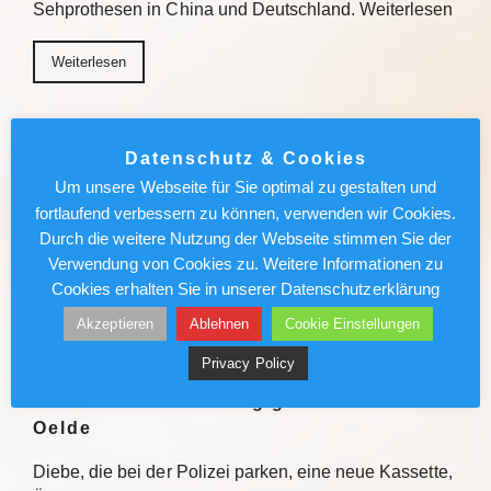
Sehprothesen in China und Deutschland. Weiterlesen
Weiterlesen
Berlin News : Techno-Festival in
Thüringen: Polizei-Drohnen fangen
Datenschutz & Cookies
Schilderdiebe
Um unsere Webseite für Sie optimal zu gestalten und
fortlaufend verbessern zu können, verwenden wir Cookies.
An der Bleilochtalsperre bei Saalburg in Thüringen
Durch die weitere Nutzung der Webseite stimmen Sie der
tanzt gerade die Festivalgemeinde. Einige scheinen
Verwendung von Cookies zu. Weitere Informationen zu
nicht nur wegen der Musik zu kommen. Weiterlesen
Cookies erhalten Sie in unserer Datenschutzerklärung
Akzeptieren
Ablehnen
Cookie Einstellungen
Weiterlesen
Privacy Policy
Vor 25 Jahren: Urzeitgigant verlässt
Oelde
Diebe, die bei der Polizei parken, eine neue Kassette,