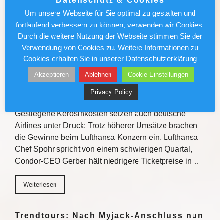
Datenschutz & Cookies
Verkaufstipps, direktem Austausch und
Um unsere Webseite für Sie optimal zu gestalten und
Gewinnchancen bietet die Veranstaltungsreihe
fortlaufend verbessern zu können, verwenden wir Cookies.
Einblicke zu den Fluss- und…
Durch die weitere Nutzung der Webseite stimmen Sie der
Verwendung von Cookies zu. Weitere Informationen zu
Weiterlesen
Cookies erhalten Sie in unserer Datenschutzerklärung
Akzeptieren
Ablehnen
Cookie Einstellungen
Lufthansa/Condor: Kerosinkosten
Privacy Policy
drücken den Gewinn
Gestiegene Kerosinkosten setzen auch deutsche
Airlines unter Druck: Trotz höherer Umsätze brachen
die Gewinne beim Lufthansa-Konzern ein. Lufthansa-
Chef Spohr spricht von einem schwierigen Quartal,
Condor-CEO Gerber hält niedrigere Ticketpreise in…
Weiterlesen
Trendtours: Nach Myjack-Anschluss nun