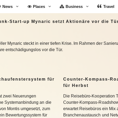
News
Places
Business
Travel
k-Start-up Mynaric setzt Aktionäre vor die Tü
er Mynaric steckt in einer tiefen Krise. Im Rahmen der Sanier
e entschädigungslos vor die Tür.
Schaufenstersystem für
Counter-Kompass-Roa
für Herbst
hat zwei Neuerungen
Die Reisebüro-Kooperation T
ine Systemanbindung an die
Counter-Kompass-Roadshow e
 von Montis umgesetzt, zum
erwartet Reisebüros ein Mix 
 ein Bewertungssystem für
Branchenaustausch und Netwo