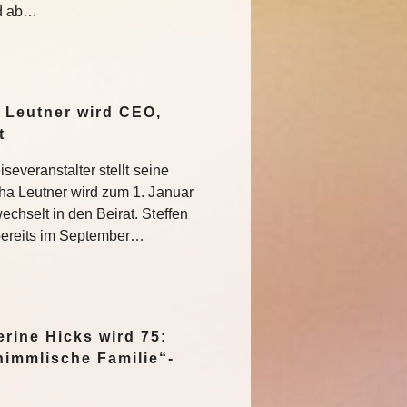
nd ab…
 Leutner wird CEO,
at
severanstalter stellt seine
ha Leutner wird zum 1. Januar
hselt in den Beirat. Steffen
bereits im September…
rine Hicks wird 75:
himmlische Familie“-