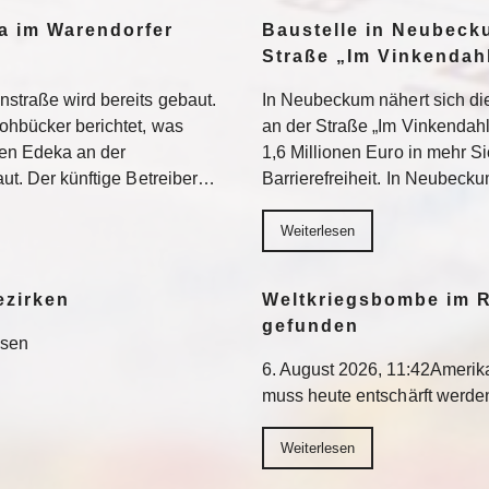
a im Warendorfer
Baustelle in Neubeck
Straße „Im Vinkendahl
nstraße wird bereits gebaut.
In Neubeckum nähert sich di
rohbücker berichtet, was
an der Straße „Im Vinkendahl
en Edeka an der
1,6 Millionen Euro in mehr S
aut. Der künftige Betreiber…
Barrierefreiheit. In Neubeck
Weiterlesen
ezirken
Weltkriegsbombe im R
gefunden
esen
6. August 2026, 11:42Ameri
muss heute entschärft werd
Weiterlesen