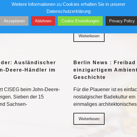
Weitere Informationen zu Cookies erhalten Sie in unserer
her in die Museen. Doch auf
Ungesichert kletterte er in 
Datenschutzerklärung
ten vor allem jene Motive
und Geschäftshäuser. Die Pre
Akzeptieren
Ablehnen
Cookie Einstellungen
Privacy Policy
eed am besten
liebte ihn – bis sein Stern ve
Weiterlesen
eder: Ausländischer
Berlin News : Freibad
n-Deere-Händler im
einzigartigem Ambient
Geschichte
tzt CISEG beim John-Deere-
Für die Plauener ist es einfa
eigen. Sieben der 15
nostalgischer Badekultur ein
und Sachsen-
einmaliges architektonische
Weiterlesen