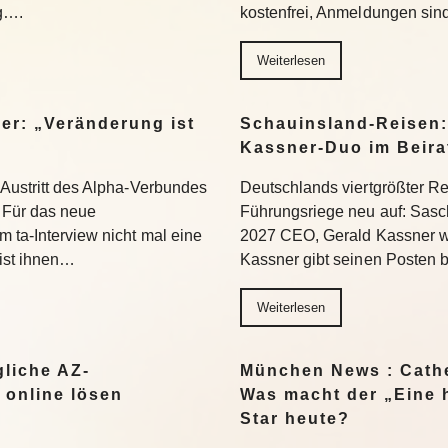
ng….
kostenfrei, Anmeldungen si
Weiterlesen
er: „Veränderung ist
Schauinsland-Reisen:
Kassner-Duo im Beir
 Austritt des Alpha-Verbundes
Deutschlands viertgrößter Rei
Für das neue
Führungsriege neu auf: Sasc
 ta-Interview nicht mal eine
2027 CEO, Gerald Kassner wec
 ist ihnen…
Kassner gibt seinen Posten 
Weiterlesen
liche AZ-
München News : Cathe
 online lösen
Was macht der „Eine 
Star heute?