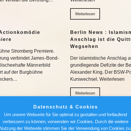
Weiterlesen
Actionkomödie
Berlin News : Islamis
miere
Anschlag ist die Quit
Wegsehen
gbühne Stromberg Premiere.
erung verbindet James-Bond-
Der islamistische Anschlag a
 klischeehafte Männerbild
grundlegende Defizite der Berl
iert auf der Burgbühne
Alexander King. Der BSW-Poli
Beckers…
Kurswechsel. Weiterlesen
Weiterlesen
Datenschutz & Cookies
ür den Feed: Wie
Berlin News : Über de
Um unsere Webseite für Sie optimal zu gestalten und fortlaufend
k auf Kunst
Alfred Torge und die 
verbessern zu können, verwenden wir Cookies. Durch die weitere
Sensation
Nutzung der Webseite stimmen Sie der Verwendung von Cookies zu