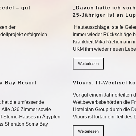
edel – gut
„Davon hatte ich vorh
25-Jähriger ist an Lu
sen der
Hautausschläge, steife Gel
dellprojekt erfolgreich
immer wieder Rückschläge b
Krankheit Mika Riehemann in
UKM ihm wieder neuen Lebe
Weiterlesen
a Bay Resort
Vtours: IT-Wechsel k
Vor gut einem Jahr erteilten 
 hat die umfassende
Wettbewerbsbehörden die Fr
 Alle 326 Zimmer sowie
Hotelplan Group durch die De
f-Sterne-Hauses in Ägypten
Vtours ist fortan ein Teil de
Das Sheraton Soma Bay
Weiterlesen