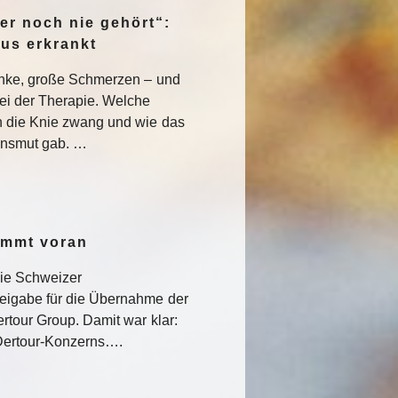
er noch nie gehört“:
pus erkrankt
enke, große Schmerzen – und
ei der Therapie. Welche
 die Knie zwang und wie das
nsmut gab. …
ommt voran
die Schweizer
eigabe für die Übernahme der
rtour Group. Damit war klar:
s Dertour-Konzerns….