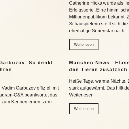
Catherine Hicks wurde als lie
Erfolgsserie „Eine himmlisch
Millionenpublikum bekannt. 
Schauspielerin stellt sich di
ehemalige Serienstar nach…
Weiterlesen
Garbuzov: So denkt
München News : Flus
ihren
den Tieren zusätzlich
Heiße Tage, warme Nächte. 
Vadim Garbuzov offiziell mit
stark aufgewärmt. Das hilft d
stagram-Q&A beantwortet das
Weiterlesen
– zum Kennenlernen, zum
…
Weiterlesen