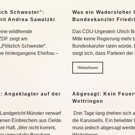
ich Schwester“:
Was ein Wadersloher
mit Andrea Sawatzki
Bundeskanzler Friedr
 eine wildfremde
Das CDU-Urgestein Ulrich Bös
ZDF zeigt am
Mitte keine Regierung mehr 
Plötzlich Schwester“.
Bundeskanzler raten würde. 
ine hintergangene Ehefrau –
sorgt sich, dass Parteien der
Weiterlesen
: Angeklagter auf der
Abgesagt: Kein Feuer
Wettringen
s Landgericht Münster verwarf
Drei Tage lang drehen sich
enen Einbrechers aus Oelde.
die Karussells. Ein beliebte
re Haft. „Wer nicht kommt,
muss jedoch abgesagt werden
ter verwarf die Berufung…
Weiterlesen