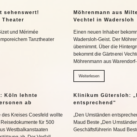
t sehenswert!
Möhrenmann aus Milte
 Theater
Vechtel in Wadersloh
Bizet und Mérimée
Einen neuen Inhaber bekommt
temporeichem Tanztheater
Wadersloh-Geist. Der Möhre
übernimmt. Über die Hinterg
bekommt die Gärtnerei Vechte
Möhrenmann aus Warendorf-
Weiterlesen
: Köln lehnte
Klinikum Gütersloh: 
ersonen ab
entsprechend“
 des Kreises Coesfeld wollte
„Den Umständen entsprechend
en Reisedokumente für 500
Maud Beste „Den Umständen 
aus Westbalkanstaaten
Geschäftsführerin Maud Bes
stützung ab. Der Vorfall