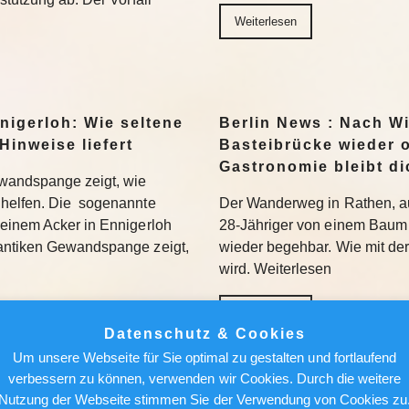
Weiterlesen
nigerloh: Wie seltene
Berlin News : Nach W
Hinweise liefert
Basteibrücke wieder o
Gastronomie bleibt di
wandspange zeigt, wie
helfen. Die sogenannte
Der Wanderweg in Rathen, au
einem Acker in Ennigerloh
28-Jähriger von einem Baum 
antiken Gewandspange zeigt,
wieder begehbar. Wie mit de
wird. Weiterlesen
Weiterlesen
Datenschutz & Cookies
Um unsere Webseite für Sie optimal zu gestalten und fortlaufend
achen, nicht holen“:
Berlin News : Strafa
verbessern zu können, verwenden wir Cookies. Durch die weitere
Bundesliga aufmischen
Fauci: Kommt der Ex-
Nutzung der Webseite stimmen Sie der Verwendung von Cookies zu