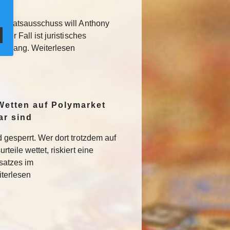
 Senatsausschuss will Anthony
Der Fall ist juristisches
usgang. Weiterlesen
Wetten auf Polymarket
ar sind
 gesperrt. Wer dort trotzdem auf
teile wettet, riskiert eine
satzes im
iterlesen