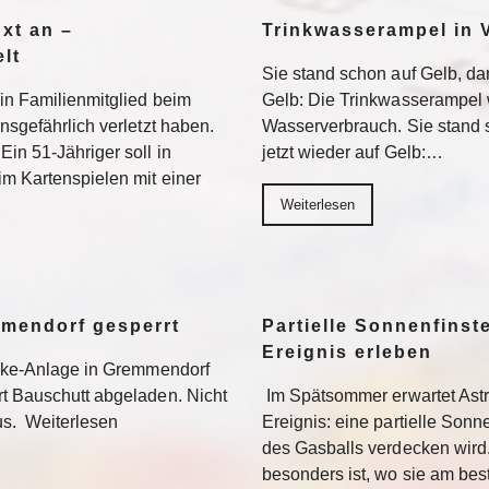
Axt an –
Trinkwasserampel in V
lt
Sie stand schon auf Gelb, dan
ein Familienmitglied beim
Gelb: Die Trinkwasserampel 
nsgefährlich verletzt haben.
Wasserverbrauch. Sie stand s
Ein 51-Jähriger soll in
jetzt wieder auf Gelb:…
im Kartenspielen mit einer
Weiterlesen
mmendorf gesperrt
Partielle Sonnenfinste
Ereignis erleben
bike-Anlage in Gremmendorf
rt Bauschutt abgeladen. Nicht
Im Spätsommer erwartet Ast
us. Weiterlesen
Ereignis: eine partielle Sonne
des Gasballs verdecken wird
besonders ist, wo sie am be