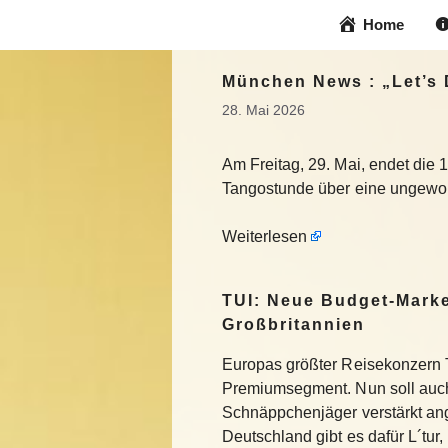
Zum
Home
Inhalt
springen
München News : „Let’s 
28. Mai 2026
Am Freitag, 29. Mai, endet die 
Tangostunde über eine ungewollt
Weiterlesen
TUI: Neue Budget-Marke
Großbritannien
Europas größter Reisekonzern T
Premiumsegment. Nun soll auch
Schnäppchenjäger verstärkt an
Deutschland gibt es dafür L´tur, 