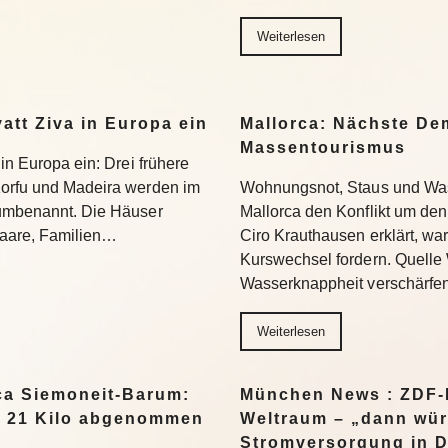
Weiterlesen
yatt Ziva in Europa ein
Mallorca: Nächste D
Massentourismus
 in Europa ein: Drei frühere
Korfu und Madeira werden im
Wohnungsnot, Staus und Was
 umbenannt. Die Häuser
Mallorca den Konflikt um den
 Paare, Familien…
Ciro Krauthausen erklärt, wa
Kurswechsel fordern. Quell
Wasserknappheit verschärfe
Weiterlesen
a Siemoneit-Barum:
München News : ZDF-D
t 21 Kilo abgenommen
Weltraum – „dann wür
Stromversorgung in 