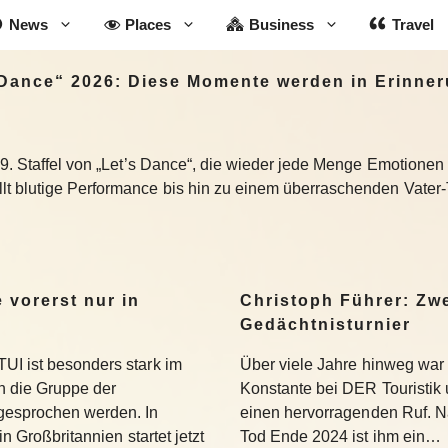
News
Places
Business
Travel
Dance“ 2026: Diese Momente werden in Erinner
19. Staffel von „Let’s Dance“, die wieder jede Menge Emotionen
 blutige Performance bis hin zu einem überraschenden Vater-To
 vorerst nur in
Christoph Führer: Zwe
Gedächtnisturnier
UI ist besonders stark im
Über viele Jahre hinweg war 
 die Gruppe der
Konstante bei DER Touristik
gesprochen werden. In
einen hervorragenden Ruf. 
in Großbritannien startet jetzt
Tod Ende 2024 ist ihm ein…