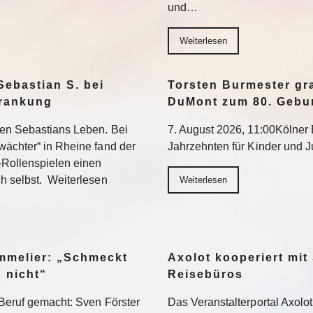
und…
Weiterlesen
Sebastian S. bei
Torsten Burmester gr
krankung
DuMont zum 80. Gebu
ten Sebastians Leben. Bei
7. August 2026, 11:00Kölner E
wächter“ in Rheine fand der
Jahrzehnten für Kinder und 
-Rollenspielen einen
h selbst. Weiterlesen
Weiterlesen
ommelier: „Schmeckt
Axolot kooperiert mit
h nicht“
Reisebüros
Beruf gemacht: Sven Förster
Das Veranstalterportal Axolo