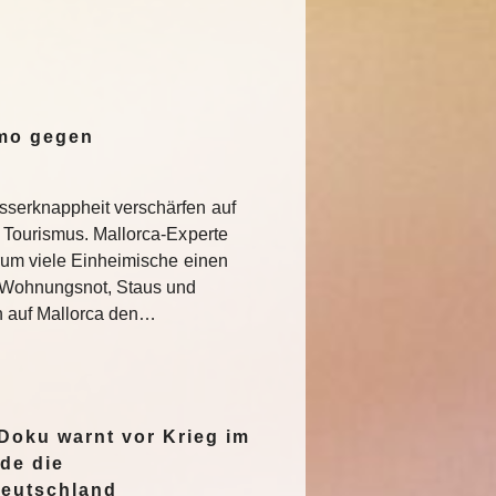
emo gegen
serknappheit verschärfen auf
 Tourismus. Mallorca-Experte
rum viele Einheimische einen
e Wohnungsnot, Staus und
n auf Mallorca den…
oku warnt vor Krieg im
de die
Deutschland