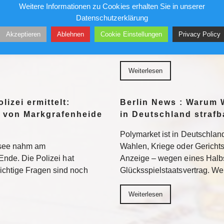
Gefängnis?
Weitere Informationen zu Cookies erhalten Sie in unserer
96 bezieht Claus-Dieter
Datenschutzerklärung
wird sich auch in der 2.
Ein republikanisch geführter
Akzeptieren
Ablehnen
Cookie Einstellungen
Privacy Policy
n. Weiterlesen
Fauci strafrechtlich belangen. 
Neuland – mit ungewissem A
Weiterlesen
lizei ermittelt:
Berlin News : Warum 
 von Markgrafenheide
in Deutschland strafb
Polymarket ist in Deutschland
tsee nahm am
Wahlen, Kriege oder Gerichtsur
Ende. Die Polizei hat
Anzeige – wegen eines Halb
chtige Fragen sind noch
Glücksspielstaatsvertrag. We
Weiterlesen