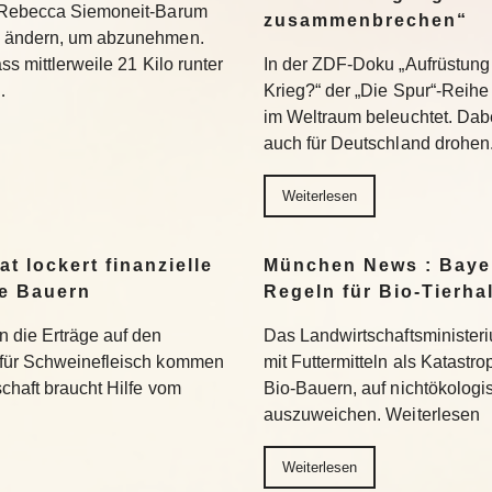
t Rebecca Siemoneit-Barum
zusammenbrechen“
u ändern, um abzunehmen.
ss mittlerweile 21 Kilo runter
In der ZDF-Doku „Aufrüstung 
…
Krieg?“ der „Die Spur“-Reihe
im Weltraum beleuchtet. Dabe
auch für Deutschland drohen
Weiterlesen
t lockert finanzielle
München News : Bayer
ne Bauern
Regeln für Bio-Tierha
n die Erträge auf den
Das Landwirtschaftsministeri
 für Schweinefleisch kommen
mit Futtermitteln als Katastro
chaft braucht Hilfe vom
Bio-Bauern, auf nichtökolog
auszuweichen. Weiterlesen
Weiterlesen