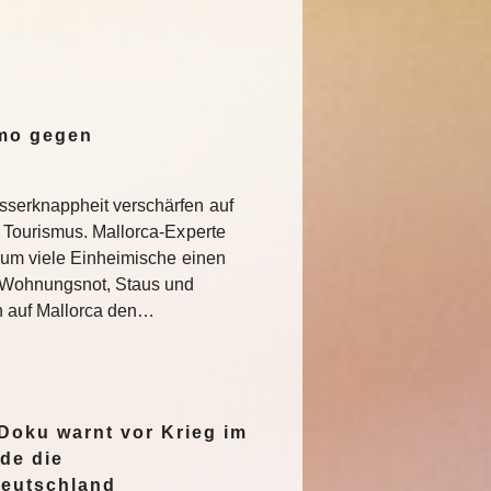
emo gegen
serknappheit verschärfen auf
 Tourismus. Mallorca-Experte
rum viele Einheimische einen
e Wohnungsnot, Staus und
n auf Mallorca den…
oku warnt vor Krieg im
de die
Deutschland