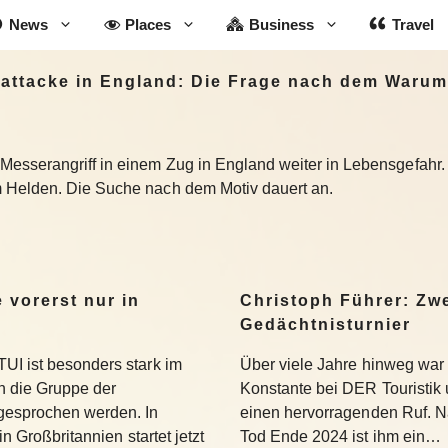
News
Places
Business
Travel
attacke in England: Die Frage nach dem Warum
sserangriff in einem Zug in England weiter in Lebensgefahr. Di
 Helden. Die Suche nach dem Motiv dauert an.
 vorerst nur in
Christoph Führer: Zwe
Gedächtnisturnier
UI ist besonders stark im
Über viele Jahre hinweg war 
 die Gruppe der
Konstante bei DER Touristik
gesprochen werden. In
einen hervorragenden Ruf. 
in Großbritannien startet jetzt
Tod Ende 2024 ist ihm ein…