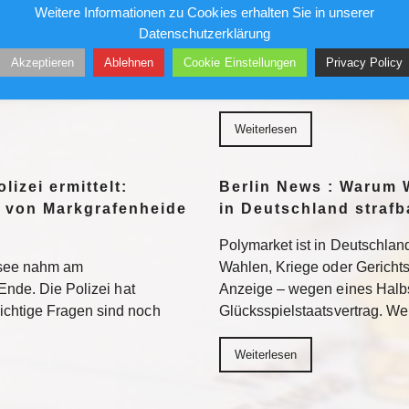
Gefängnis?
Weitere Informationen zu Cookies erhalten Sie in unserer
96 bezieht Claus-Dieter
Datenschutzerklärung
wird sich auch in der 2.
Ein republikanisch geführter
Akzeptieren
Ablehnen
Cookie Einstellungen
Privacy Policy
n. Weiterlesen
Fauci strafrechtlich belangen. 
Neuland – mit ungewissem A
Weiterlesen
lizei ermittelt:
Berlin News : Warum 
 von Markgrafenheide
in Deutschland strafb
Polymarket ist in Deutschland
tsee nahm am
Wahlen, Kriege oder Gerichtsur
Ende. Die Polizei hat
Anzeige – wegen eines Halb
chtige Fragen sind noch
Glücksspielstaatsvertrag. We
Weiterlesen