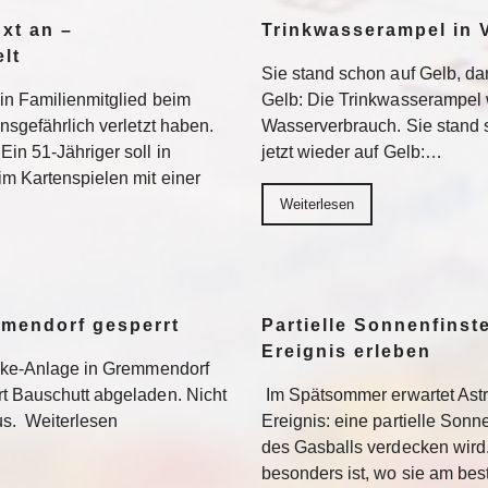
Axt an –
Trinkwasserampel in V
lt
Sie stand schon auf Gelb, dan
ein Familienmitglied beim
Gelb: Die Trinkwasserampel 
nsgefährlich verletzt haben.
Wasserverbrauch. Sie stand s
Ein 51-Jähriger soll in
jetzt wieder auf Gelb:…
im Kartenspielen mit einer
Weiterlesen
mmendorf gesperrt
Partielle Sonnenfinste
Ereignis erleben
bike-Anlage in Gremmendorf
rt Bauschutt abgeladen. Nicht
Im Spätsommer erwartet Ast
us. Weiterlesen
Ereignis: eine partielle Sonne
des Gasballs verdecken wird
besonders ist, wo sie am be