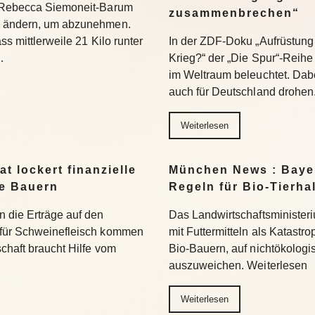
t Rebecca Siemoneit-Barum
zusammenbrechen“
u ändern, um abzunehmen.
ss mittlerweile 21 Kilo runter
In der ZDF-Doku „Aufrüstung 
…
Krieg?“ der „Die Spur“-Reihe
im Weltraum beleuchtet. Dabe
auch für Deutschland drohen
Weiterlesen
t lockert finanzielle
München News : Bayer
ne Bauern
Regeln für Bio-Tierha
n die Erträge auf den
Das Landwirtschaftsministeri
 für Schweinefleisch kommen
mit Futtermitteln als Katastro
chaft braucht Hilfe vom
Bio-Bauern, auf nichtökolog
auszuweichen. Weiterlesen
Weiterlesen