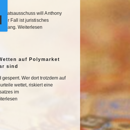
 Senatsausschuss will Anthony
Der Fall ist juristisches
usgang. Weiterlesen
Wetten auf Polymarket
ar sind
 gesperrt. Wer dort trotzdem auf
teile wettet, riskiert eine
satzes im
iterlesen