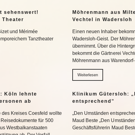
t sehenswert!
Möhrenmann aus Milte
 Theater
Vechtel in Wadersloh
Bizet und Mérimée
Einen neuen Inhaber bekommt
temporeichem Tanztheater
Wadersloh-Geist. Der Möhre
übernimmt. Über die Hinterg
bekommt die Gärtnerei Vechte
Möhrenmann aus Warendorf-
Weiterlesen
: Köln lehnte
Klinikum Gütersloh: 
ersonen ab
entsprechend“
 des Kreises Coesfeld wollte
„Den Umständen entsprechend
en Reisedokumente für 500
Maud Beste „Den Umständen 
aus Westbalkanstaaten
Geschäftsführerin Maud Bes
stützung ab. Der Vorfall