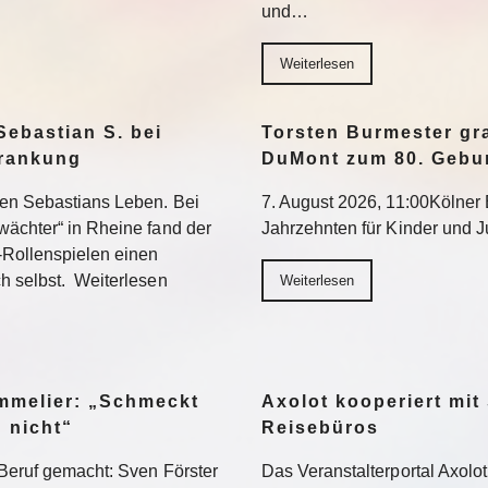
und…
Weiterlesen
Sebastian S. bei
Torsten Burmester gr
krankung
DuMont zum 80. Gebu
ten Sebastians Leben. Bei
7. August 2026, 11:00Kölner E
wächter“ in Rheine fand der
Jahrzehnten für Kinder und 
-Rollenspielen einen
h selbst. Weiterlesen
Weiterlesen
ommelier: „Schmeckt
Axolot kooperiert mit
h nicht“
Reisebüros
Beruf gemacht: Sven Förster
Das Veranstalterportal Axolo