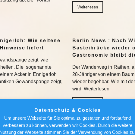
Weiterlesen
nigerloh: Wie seltene
Berlin News : Nach W
Hinweise liefert
Basteibrücke wieder o
Gastronomie bleibt di
wandspange zeigt, wie
helfen. Die sogenannte
Der Wanderweg in Rathen, au
einem Acker in Ennigerloh
28-Jähriger von einem Baum 
antiken Gewandspange zeigt,
wieder begehbar. Wie mit de
wird. Weiterlesen
Weiterlesen
Datenschutz & Cookies
Um unsere Webseite für Sie optimal zu gestalten und fortlaufend
achen, nicht holen“:
Berlin News : Strafa
verbessern zu können, verwenden wir Cookies. Durch die weitere
Bundesliga aufmischen
Fauci: Kommt der Ex-
Nutzung der Webseite stimmen Sie der Verwendung von Cookies zu