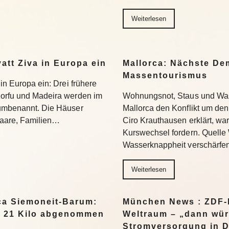
Weiterlesen
yatt Ziva in Europa ein
Mallorca: Nächste D
Massentourismus
 in Europa ein: Drei frühere
Korfu und Madeira werden im
Wohnungsnot, Staus und Was
 umbenannt. Die Häuser
Mallorca den Konflikt um den
 Paare, Familien…
Ciro Krauthausen erklärt, wa
Kurswechsel fordern. Quell
Wasserknappheit verschärfe
Weiterlesen
a Siemoneit-Barum:
München News : ZDF-D
t 21 Kilo abgenommen
Weltraum – „dann wür
Stromversorgung in 