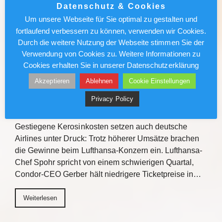
2027/2028 zu informieren. Mit praxisnahen
Datenschutz & Cookies
Verkaufstipps, direktem Austausch und
Um unsere Webseite für Sie optimal zu gestalten und
Gewinnchancen bietet die Veranstaltungsreihe
fortlaufend verbessern zu können, verwenden wir Cookies.
Einblicke zu den Fluss- und…
Durch die weitere Nutzung der Webseite stimmen Sie der
Verwendung von Cookies zu. Weitere Informationen zu
Weiterlesen
Cookies erhalten Sie in unserer Datenschutzerklärung
Akzeptieren
Ablehnen
Cookie Einstellungen
Lufthansa/Condor: Kerosinkosten
Privacy Policy
drücken den Gewinn
Gestiegene Kerosinkosten setzen auch deutsche
Airlines unter Druck: Trotz höherer Umsätze brachen
die Gewinne beim Lufthansa-Konzern ein. Lufthansa-
Chef Spohr spricht von einem schwierigen Quartal,
Condor-CEO Gerber hält niedrigere Ticketpreise in…
Weiterlesen