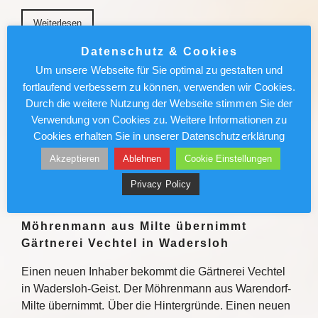
Weiterlesen
Datenschutz & Cookies
München News : Absolut sehenswert!
Um unsere Webseite für Sie optimal zu gestalten und
„Carmen“ im Deutschen Theater
fortlaufend verbessern zu können, verwenden wir Cookies.
Durch die weitere Nutzung der Webseite stimmen Sie der
Enrique Gasa Valga verbindet Bizet und Mérimée
Verwendung von Cookies zu. Weitere Informationen zu
überraschend und sinnlich zu temporeichem
Cookies erhalten Sie in unserer Datenschutzerklärung
Tanztheater Weiterlesen
Akzeptieren
Ablehnen
Cookie Einstellungen
Weiterlesen
Privacy Policy
Möhrenmann aus Milte übernimmt
Gärtnerei Vechtel in Wadersloh
Einen neuen Inhaber bekommt die Gärtnerei Vechtel
in Wadersloh-Geist. Der Möhrenmann aus Warendorf-
Milte übernimmt. Über die Hintergründe. Einen neuen