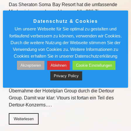
Das Sheraton Soma Bay Resort hat die umfassende
Modernisierung abgeschlossen. Alle 326 Zimmer
sowie Lobby und Restaurants des Fünf-Sterne-
Datenschutz & Cookies
Hauses in Ägypten wurden neu gestaltet. Quelle Das
Um unsere Webseite für Sie optimal zu gestalten und
Sheraton Soma Bay Resort hat…
fortlaufend verbessern zu können, verwenden wir Cookies.
Durch die weitere Nutzung der Webseite stimmen Sie der
Weiterlesen
Verwendung von Cookies zu. Weitere Informationen zu
Cookies erhalten Sie in unserer Datenschutzerklärung
Vtours: IT-Wechsel kommt voran
Akzeptieren
Ablehnen
Cookie Einstellungen
Privacy Policy
Vor gut einem Jahr erteilten die Schweizer
Wettbewerbsbehörden die Freigabe für die
Übernahme der Hotelplan Group durch die Dertour
Group. Damit war klar: Vtours ist fortan ein Teil des
Dertour-Konzerns….
Weiterlesen