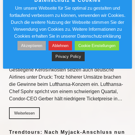
Datenschutz & Cookies
Verkaufstipps, direktem Austausch und
Um unsere Webseite für Sie optimal zu gestalten und
Gewinnchancen bietet die Veranstaltungsreihe
fortlaufend verbessern zu können, verwenden wir Cookies.
Einblicke zu den Fluss- und…
Durch die weitere Nutzung der Webseite stimmen Sie der
Verwendung von Cookies zu. Weitere Informationen zu
Weiterlesen
Cookies erhalten Sie in unserer Datenschutzerklärung
Akzeptieren
Ablehnen
Cookie Einstellungen
Lufthansa/Condor: Kerosinkosten
Privacy Policy
drücken den Gewinn
Gestiegene Kerosinkosten setzen auch deutsche
Airlines unter Druck: Trotz höherer Umsätze brachen
die Gewinne beim Lufthansa-Konzern ein. Lufthansa-
Chef Spohr spricht von einem schwierigen Quartal,
Condor-CEO Gerber hält niedrigere Ticketpreise in…
Weiterlesen
Trendtours: Nach Myjack-Anschluss nun