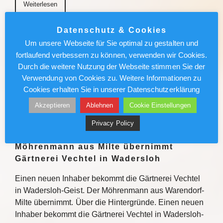
Weiterlesen
Datenschutz & Cookies
München News : Absolut sehenswert!
Um unsere Webseite für Sie optimal zu gestalten und
„Carmen“ im Deutschen Theater
fortlaufend verbessern zu können, verwenden wir Cookies.
Durch die weitere Nutzung der Webseite stimmen Sie der
Enrique Gasa Valga verbindet Bizet und Mérimée
Verwendung von Cookies zu. Weitere Informationen zu
überraschend und sinnlich zu temporeichem
Cookies erhalten Sie in unserer Datenschutzerklärung
Tanztheater Weiterlesen
Akzeptieren
Ablehnen
Cookie Einstellungen
Weiterlesen
Privacy Policy
Möhrenmann aus Milte übernimmt
Gärtnerei Vechtel in Wadersloh
Einen neuen Inhaber bekommt die Gärtnerei Vechtel
in Wadersloh-Geist. Der Möhrenmann aus Warendorf-
Milte übernimmt. Über die Hintergründe. Einen neuen
Inhaber bekommt die Gärtnerei Vechtel in Wadersloh-