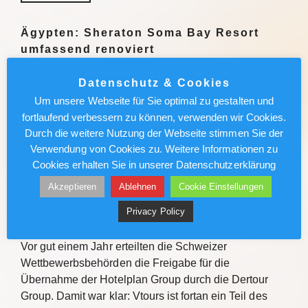
Ägypten: Sheraton Soma Bay Resort
umfassend renoviert
Das Sheraton Soma Bay Resort hat die umfassende
Datenschutz & Cookies
Modernisierung abgeschlossen. Alle 326 Zimmer
Um unsere Webseite für Sie optimal zu gestalten und
sowie Lobby und Restaurants des Fünf-Sterne-
fortlaufend verbessern zu können, verwenden wir Cookies.
Hauses in Ägypten wurden neu gestaltet. Quelle Das
Durch die weitere Nutzung der Webseite stimmen Sie der
Sheraton Soma Bay Resort hat…
Verwendung von Cookies zu. Weitere Informationen zu
Cookies erhalten Sie in unserer Datenschutzerklärung
Weiterlesen
Akzeptieren
Ablehnen
Cookie Einstellungen
Privacy Policy
Vtours: IT-Wechsel kommt voran
Vor gut einem Jahr erteilten die Schweizer
Wettbewerbsbehörden die Freigabe für die
Übernahme der Hotelplan Group durch die Dertour
Group. Damit war klar: Vtours ist fortan ein Teil des