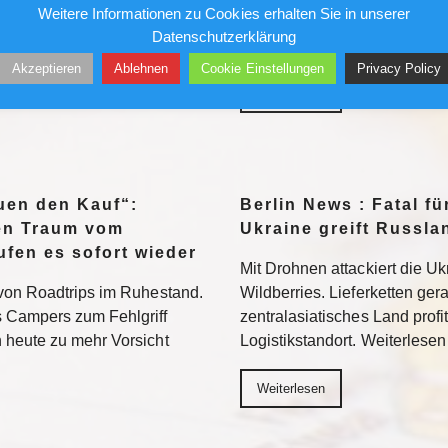
Weitere Informationen zu Cookies erhalten Sie in unserer
Rechenzentrum. Nun will
gewarnt. Betroffen sind vor a
Datenschutzerklärung
chnik verbannen, aus Sorge
mehrere Uferbereiche des K
Akzeptieren
Ablehnen
Cookie Einstellungen
Privacy Policy
in US-Konzern
Weiterlesen
euen den Kauf“:
Berlin News : Fatal fü
den Traum vom
Ukraine greift Russl
fen es sofort wieder
Mit Drohnen attackiert die U
von Roadtrips im Ruhestand.
Wildberries. Lieferketten ger
 Campers zum Fehlgriff
zentralasiatisches Land profit
 heute zu mehr Vorsicht
Logistikstandort. Weiterlesen
Weiterlesen