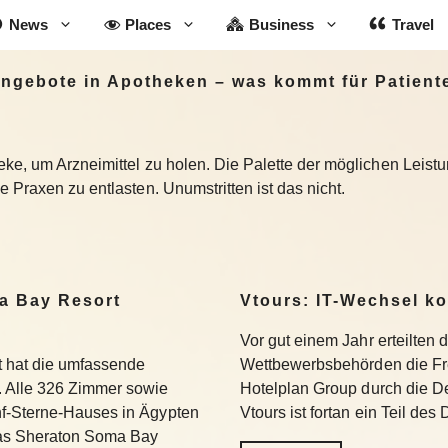
News
Places
Business
Travel
ngebote in Apotheken – was kommt für Patient
ke, um Arzneimittel zu holen. Die Palette der möglichen Leistun
 Praxen zu entlasten. Unumstritten ist das nicht.
a Bay Resort
Vtours: IT-Wechsel k
Vor gut einem Jahr erteilten 
 hat die umfassende
Wettbewerbsbehörden die Fr
 Alle 326 Zimmer sowie
Hotelplan Group durch die De
f-Sterne-Hauses in Ägypten
Vtours ist fortan ein Teil de
Das Sheraton Soma Bay