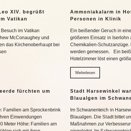
eo XIV. begrüßt
Ammoniakalarm in Hote
m Vatikan
Personen in Klinik
 Besuch im Vatikan
Ein beißender Geruch in ein
tthew McConaughey und
größeren Einsatz in Iserlohn
fen das Kirchenoberhaupt bei
Chemikalien-Schutzanzüge.
sen
werden gemessen. Ein beiß
Hotelzimmer löst einen größ
Weiterlesen
eerde fürchten um
Stadt Harsewinkel wa
Blaualgen im Schwan
e: Familien am Sprockenbrink
Im Schwanenteich in Harsewi
 ihren Einwendungen
Blaualgen. Die Stadt bittet u
50 Meter Höhe: Familien am
Maßnahmen zur Verbesserung
hlen sich mit ihren
eingeleitet. Im Schwanenteic