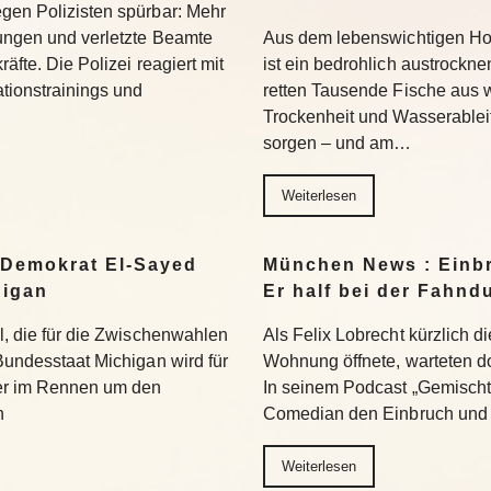
egen Polizisten spürbar: Mehr
hungen und verletzte Beamte
Aus dem lebenswichtigen Ho
äfte. Die Polizei reagiert mit
ist ein bedrohlich austrockn
tionstrainings und
retten Tausende Fische aus
Trockenheit und Wasserablei
sorgen – und am…
Weiterlesen
 Demokrat El-Sayed
München News : Einbr
higan
Er half bei der Fahnd
hl, die für die Zwischenwahlen
Als Felix Lobrecht kürzlich di
 Bundesstaat Michigan wird für
Wohnung öffnete, warteten do
er im Rennen um den
In seinem Podcast „Gemischte
n
Comedian den Einbruch und
Weiterlesen