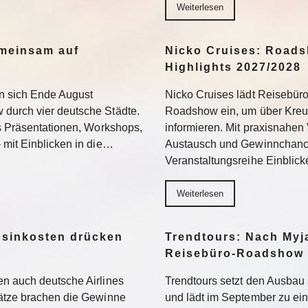
Weiterlesen
meinsam auf
Nicko Cruises: Roads
Highlights 2027/2028
n sich Ende August
Nicko Cruises lädt Reisebür
durch vier deutsche Städte.
Roadshow ein, um über Kreuz
us Präsentationen, Workshops,
informieren. Mit praxisnahen 
 mit Einblicken in die…
Austausch und Gewinnchance
Veranstaltungsreihe Einblic
Weiterlesen
osinkosten drücken
Trendtours: Nach Myj
Reisebüro-Roadshow
n auch deutsche Airlines
Trendtours setzt den Ausbau 
sätze brachen die Gewinne
und lädt im September zu e