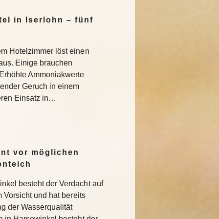
l in Iserlohn – fünf
em Hotelzimmer löst einen
 aus. Einige brauchen
 Erhöhte Ammoniakwerte
ender Geruch in einem
eren Einsatz in…
rnt vor möglichen
enteich
nkel besteht der Verdacht auf
m Vorsicht und hat bereits
 der Wasserqualität
h in Harsewinkel besteht der