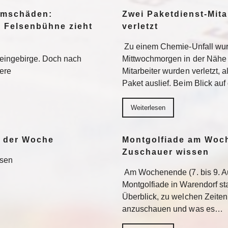
urmschäden:
Zwei Paketdienst-Mita
, Felsenbühne zieht
verletzt
Zu einem Chemie-Unfall wur
teingebirge. Doch nach
Mittwochmorgen in der Nähe 
tere
Mitarbeiter wurden verletzt, 
Paket auslief. Beim Blick au
Weiterlesen
e der Woche
Montgolfiade am Woch
Zuschauer wissen
esen
Am Wochenende (7. bis 9. Au
Montgolfiade in Warendorf st
Überblick, zu welchen Zeiten
anzuschauen und was es…