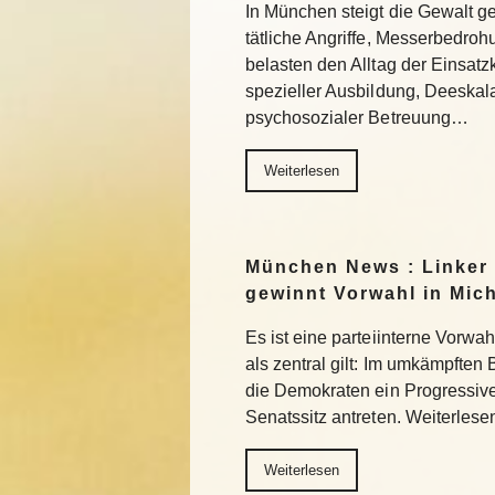
In München steigt die Gewalt g
tätliche Angriffe, Messerbedro
belasten den Alltag der Einsatzkr
spezieller Ausbildung, Deeskala
psychosozialer Betreuung…
Weiterlesen
München News : Linker
gewinnt Vorwahl in Mic
Es ist eine parteiinterne Vorwa
als zentral gilt: Im umkämpften
die Demokraten ein Progressiv
Senatssitz antreten. Weiterlese
Weiterlesen