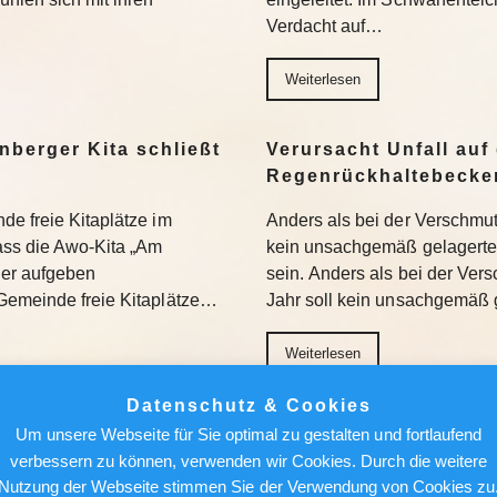
Verdacht auf…
Weiterlesen
nberger Kita schließt
Verursacht Unfall auf 
Regenrückhaltebecke
de freie Kitaplätze im
Anders als bei der Verschmu
dass die Awo-Kita „Am
kein unsachgemäß gelagertes
der aufgeben
sein. Anders als bei der Ve
Gemeinde freie Kitaplätze…
Jahr soll kein unsachgemäß 
Weiterlesen
Datenschutz & Cookies
ant Verbot von
Berlin News : Blaualg
Um unsere Webseite für Sie optimal zu gestalten und fortlaufend
 KI-Rechenzentren –
Hier sollten Badegäst
verbessern zu können, verwenden wir Cookies. Durch die weitere
Nutzung der Webseite stimmen Sie der Verwendung von Cookies zu
An mehreren Badestellen in 