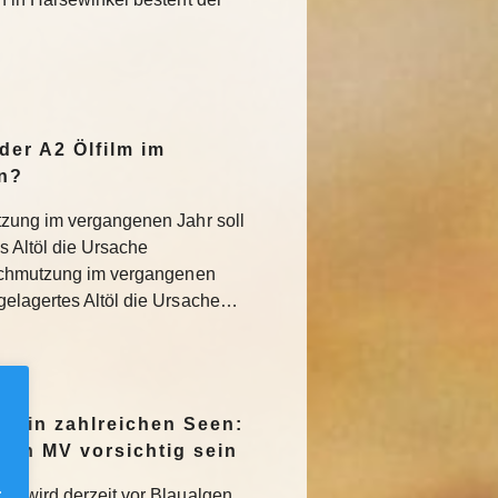
der A2 Ölfilm im
n?
tzung im vergangenen Jahr soll
 Altöl die Ursache
rschmutzung im vergangenen
gelagertes Altöl die Ursache…
en in zahlreichen Seen:
e in MV vorsichtig sein
.
MV wird derzeit vor Blaualgen