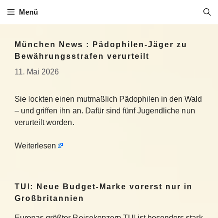
Zum
Menü
Inhalt
springen
München News : Pädophilen-Jäger zu
Bewährungsstrafen verurteilt
11. Mai 2026
Sie lockten einen mutmaßlich Pädophilen in den Wald
– und griffen ihn an. Dafür sind fünf Jugendliche nun
verurteilt worden.
Weiterlesen
TUI: Neue Budget-Marke vorerst nur in
Großbritannien
Europas größter Reisekonzern TUI ist besonders stark