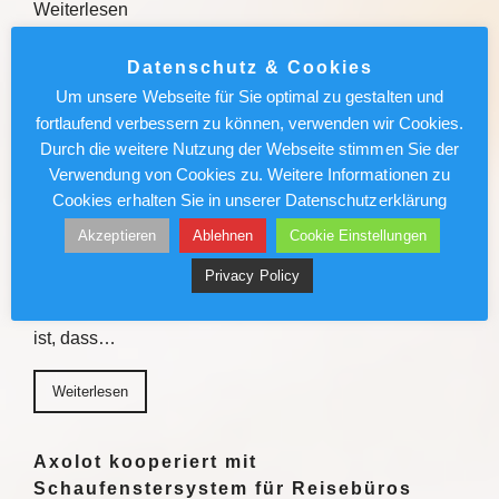
Weiterlesen
Weiterlesen
Datenschutz & Cookies
Um unsere Webseite für Sie optimal zu gestalten und
fortlaufend verbessern zu können, verwenden wir Cookies.
Sven Förster ist Biersommelier:
Durch die weitere Nutzung der Webseite stimmen Sie der
„Schmeckt mir nicht, akzeptiere ich
Verwendung von Cookies zu. Weitere Informationen zu
nicht“
Cookies erhalten Sie in unserer Datenschutzerklärung
Er hat seine Leidenschaft zum Beruf gemacht: Sven
Akzeptieren
Ablehnen
Cookie Einstellungen
Förster ist Biersommelier und ein absoluter
Privacy Policy
Genussmensch. Der Wahlmünsteraner erklärt, was ein
gutes Bier ausmacht und warum er davon überzeugt
ist, dass…
Weiterlesen
Axolot kooperiert mit
Schaufenstersystem für Reisebüros