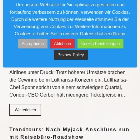
Gewinnchancen bietet die Veranstaltungsreihe
Um unsere Webseite für Sie optimal zu gestalten und
Einblicke zu den Fluss- und…
fortlaufend verbessern zu können, verwenden wir Cookies.
Durch die weitere Nutzung der Webseite stimmen Sie der
Weiterlesen
Verwendung von Cookies zu. Weitere Informationen zu
Cookies erhalten Sie in unserer Datenschutzerklärung
Akzeptieren
Ablehnen
Cookie Einstellungen
Lufthansa/Condor: Kerosinkosten
drücken den Gewinn
Privacy Policy
Gestiegene Kerosinkosten setzen auch deutsche
Airlines unter Druck: Trotz höherer Umsätze brachen
die Gewinne beim Lufthansa-Konzern ein. Lufthansa-
Chef Spohr spricht von einem schwierigen Quartal,
Condor-CEO Gerber hält niedrigere Ticketpreise in…
Weiterlesen
Trendtours: Nach Myjack-Anschluss nun
mit Reisebüro-Roadshow