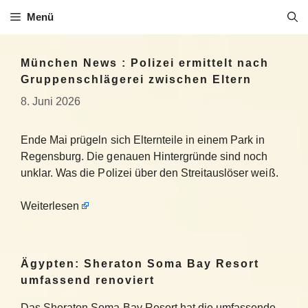
Zum
Menü
Inhalt
springen
München News : Polizei ermittelt nach
Gruppenschlägerei zwischen Eltern
8. Juni 2026
Ende Mai prügeln sich Elternteile in einem Park in
Regensburg. Die genauen Hintergründe sind noch
unklar. Was die Polizei über den Streitauslöser weiß.
Weiterlesen
Ägypten: Sheraton Soma Bay Resort
umfassend renoviert
Das Sheraton Soma Bay Resort hat die umfassende