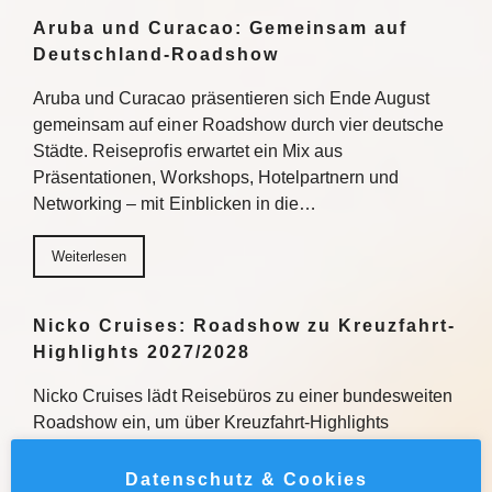
Aruba und Curacao: Gemeinsam auf
Deutschland-Roadshow
Aruba und Curacao präsentieren sich Ende August
gemeinsam auf einer Roadshow durch vier deutsche
Städte. Reiseprofis erwartet ein Mix aus
Präsentationen, Workshops, Hotelpartnern und
Networking – mit Einblicken in die…
Weiterlesen
Nicko Cruises: Roadshow zu Kreuzfahrt-
Highlights 2027/2028
Nicko Cruises lädt Reisebüros zu einer bundesweiten
Roadshow ein, um über Kreuzfahrt-Highlights
2027/2028 zu informieren. Mit praxisnahen
Verkaufstipps, direktem Austausch und
Datenschutz & Cookies