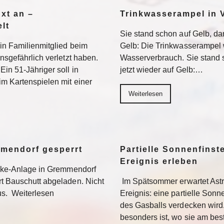
Axt an –
Trinkwasserampel in V
lt
Sie stand schon auf Gelb, dan
ein Familienmitglied beim
Gelb: Die Trinkwasserampel 
nsgefährlich verletzt haben.
Wasserverbrauch. Sie stand s
Ein 51-Jähriger soll in
jetzt wieder auf Gelb:…
im Kartenspielen mit einer
Weiterlesen
mmendorf gesperrt
Partielle Sonnenfinste
Ereignis erleben
bike-Anlage in Gremmendorf
rt Bauschutt abgeladen. Nicht
Im Spätsommer erwartet Ast
us. Weiterlesen
Ereignis: eine partielle Sonne
des Gasballs verdecken wird
besonders ist, wo sie am be