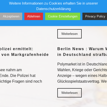
Gefängnis?
Weitere Informationen zu Cookies erhalten Sie in unserer
96 bezieht Claus-Dieter
Datenschutzerklärung
wird sich auch in der 2.
Ein republikanisch geführter
Akzeptieren
Ablehnen
Cookie Einstellungen
Privacy Policy
n. Weiterlesen
Fauci strafrechtlich belangen. 
Neuland – mit ungewissem A
Weiterlesen
lizei ermittelt:
Berlin News : Warum 
 von Markgrafenheide
in Deutschland strafb
Polymarket ist in Deutschland
tsee nahm am
Wahlen, Kriege oder Gerichtsur
Ende. Die Polizei hat
Anzeige – wegen eines Halb
chtige Fragen sind noch
Glücksspielstaatsvertrag. We
Weiterlesen