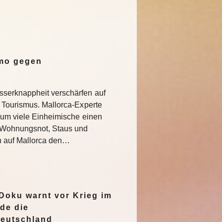
emo gegen
serknappheit verschärfen auf
 Tourismus. Mallorca-Experte
rum viele Einheimische einen
e Wohnungsnot, Staus und
n auf Mallorca den…
oku warnt vor Krieg im
de die
Deutschland