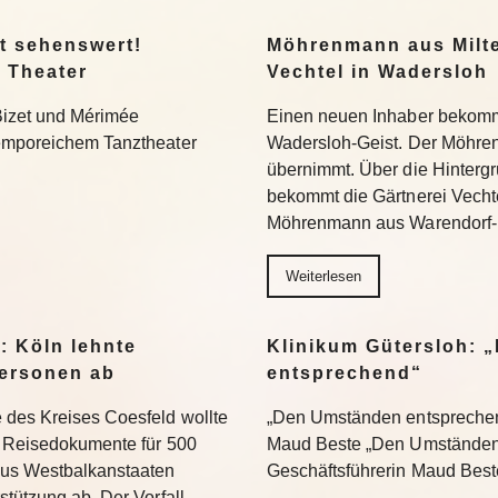
t sehenswert!
Möhrenmann aus Milte
 Theater
Vechtel in Wadersloh
Bizet und Mérimée
Einen neuen Inhaber bekommt
temporeichem Tanztheater
Wadersloh-Geist. Der Möhre
übernimmt. Über die Hinterg
bekommt die Gärtnerei Vechte
Möhrenmann aus Warendorf-
Weiterlesen
: Köln lehnte
Klinikum Gütersloh: 
ersonen ab
entsprechend“
 des Kreises Coesfeld wollte
„Den Umständen entsprechend
en Reisedokumente für 500
Maud Beste „Den Umständen 
aus Westbalkanstaaten
Geschäftsführerin Maud Bes
stützung ab. Der Vorfall