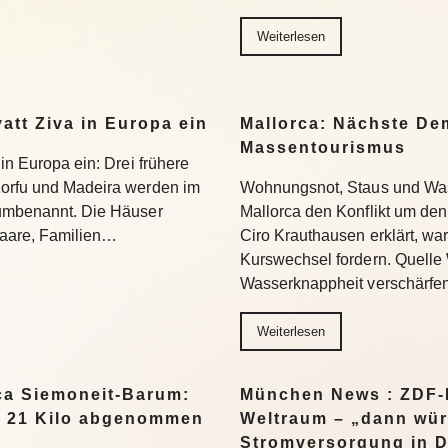
Weiterlesen
yatt Ziva in Europa ein
Mallorca: Nächste D
Massentourismus
 in Europa ein: Drei frühere
Korfu und Madeira werden im
Wohnungsnot, Staus und Was
 umbenannt. Die Häuser
Mallorca den Konflikt um den
 Paare, Familien…
Ciro Krauthausen erklärt, wa
Kurswechsel fordern. Quell
Wasserknappheit verschärfe
Weiterlesen
a Siemoneit-Barum:
München News : ZDF-D
t 21 Kilo abgenommen
Weltraum – „dann wür
Stromversorgung in 