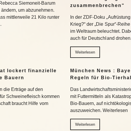
t Rebecca Siemoneit-Barum
zusammenbrechen“
u ändern, um abzunehmen.
ss mittlerweile 21 Kilo runter
In der ZDF-Doku „Aufrüstung 
…
Krieg?“ der „Die Spur“-Reihe
im Weltraum beleuchtet. Dabe
auch für Deutschland drohen
Weiterlesen
t lockert finanzielle
München News : Bayer
ne Bauern
Regeln für Bio-Tierha
n die Erträge auf den
Das Landwirtschaftsministeri
 für Schweinefleisch kommen
mit Futtermitteln als Katastro
chaft braucht Hilfe vom
Bio-Bauern, auf nichtökolog
auszuweichen. Weiterlesen
Weiterlesen