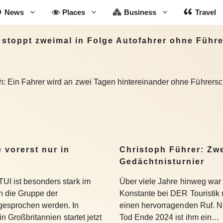
News
Places
Business
Travel
 stoppt zweimal in Folge Autofahrer ohne Führ
: Ein Fahrer wird an zwei Tagen hintereinander ohne Führersche
 vorerst nur in
Christoph Führer: Zwe
Gedächtnisturnier
UI ist besonders stark im
Über viele Jahre hinweg war 
 die Gruppe der
Konstante bei DER Touristik
gesprochen werden. In
einen hervorragenden Ruf. 
in Großbritannien startet jetzt
Tod Ende 2024 ist ihm ein…