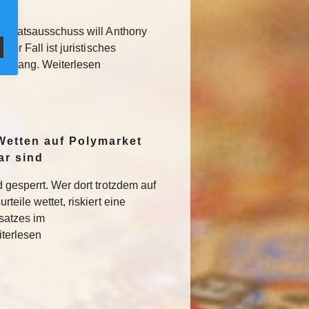
 Senatsausschuss will Anthony
Der Fall ist juristisches
usgang. Weiterlesen
Wetten auf Polymarket
ar sind
 gesperrt. Wer dort trotzdem auf
teile wettet, riskiert eine
satzes im
iterlesen