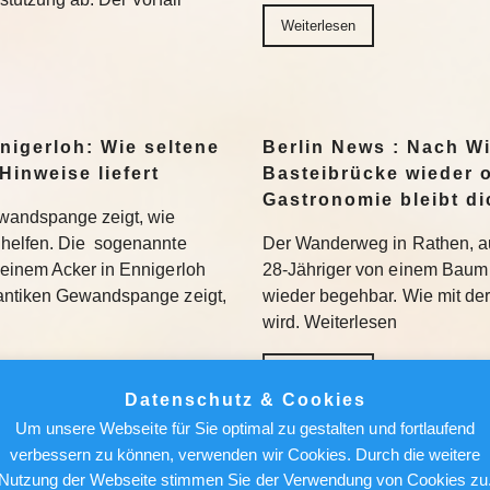
Weiterlesen
nigerloh: Wie seltene
Berlin News : Nach W
Hinweise liefert
Basteibrücke wieder o
Gastronomie bleibt di
wandspange zeigt, wie
helfen. Die sogenannte
Der Wanderweg in Rathen, au
einem Acker in Ennigerloh
28-Jähriger von einem Baum 
antiken Gewandspange zeigt,
wieder begehbar. Wie mit de
wird. Weiterlesen
Weiterlesen
Datenschutz & Cookies
Um unsere Webseite für Sie optimal zu gestalten und fortlaufend
achen, nicht holen“:
Berlin News : Strafa
verbessern zu können, verwenden wir Cookies. Durch die weitere
Bundesliga aufmischen
Fauci: Kommt der Ex-
Nutzung der Webseite stimmen Sie der Verwendung von Cookies zu