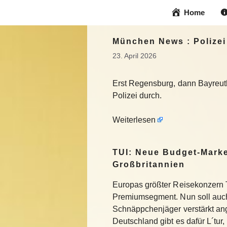
Zum
Home
Inhalt
springen
München News : Polizei
23. April 2026
Erst Regensburg, dann Bayreuth
Polizei durch.
Weiterlesen
TUI: Neue Budget-Marke
Großbritannien
Europas größter Reisekonzern T
Premiumsegment. Nun soll auch
Schnäppchenjäger verstärkt an
Deutschland gibt es dafür L´tur, 