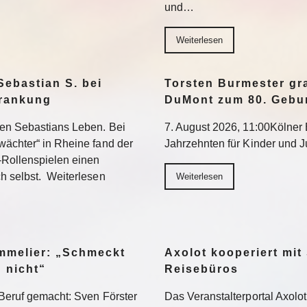
und…
Weiterlesen
Sebastian S. bei
Torsten Burmester gr
krankung
DuMont zum 80. Gebu
ten Sebastians Leben. Bei
7. August 2026, 11:00Kölner E
wächter“ in Rheine fand der
Jahrzehnten für Kinder und 
-Rollenspielen einen
h selbst. Weiterlesen
Weiterlesen
ommelier: „Schmeckt
Axolot kooperiert mit
h nicht“
Reisebüros
Beruf gemacht: Sven Förster
Das Veranstalterportal Axolo