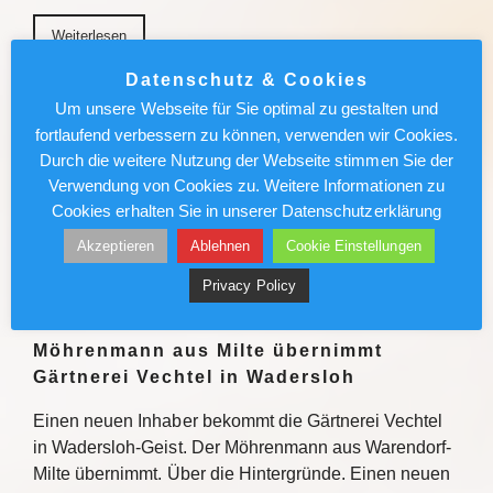
Weiterlesen
Datenschutz & Cookies
München News : Absolut sehenswert!
Um unsere Webseite für Sie optimal zu gestalten und
„Carmen“ im Deutschen Theater
fortlaufend verbessern zu können, verwenden wir Cookies.
Durch die weitere Nutzung der Webseite stimmen Sie der
Enrique Gasa Valga verbindet Bizet und Mérimée
Verwendung von Cookies zu. Weitere Informationen zu
überraschend und sinnlich zu temporeichem
Cookies erhalten Sie in unserer Datenschutzerklärung
Tanztheater Weiterlesen
Akzeptieren
Ablehnen
Cookie Einstellungen
Weiterlesen
Privacy Policy
Möhrenmann aus Milte übernimmt
Gärtnerei Vechtel in Wadersloh
Einen neuen Inhaber bekommt die Gärtnerei Vechtel
in Wadersloh-Geist. Der Möhrenmann aus Warendorf-
Milte übernimmt. Über die Hintergründe. Einen neuen