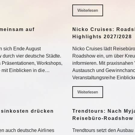
Weiterlesen
meinsam auf
Nicko Cruises: Roads
Highlights 2027/2028
n sich Ende August
Nicko Cruises lädt Reisebür
durch vier deutsche Städte.
Roadshow ein, um über Kreuz
us Präsentationen, Workshops,
informieren. Mit praxisnahen 
 mit Einblicken in die…
Austausch und Gewinnchance
Veranstaltungsreihe Einblic
Weiterlesen
osinkosten drücken
Trendtours: Nach Myj
Reisebüro-Roadshow
n auch deutsche Airlines
Trendtours setzt den Ausbau 