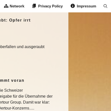
Network
Privacy Policy
Impressum
t: Opfer irrt
überfallen und ausgeraubt
ommt voran
die Schweizer
eigabe für die Übernahme der
rtour Group. Damit war klar:
s Dertour-Konzerns….