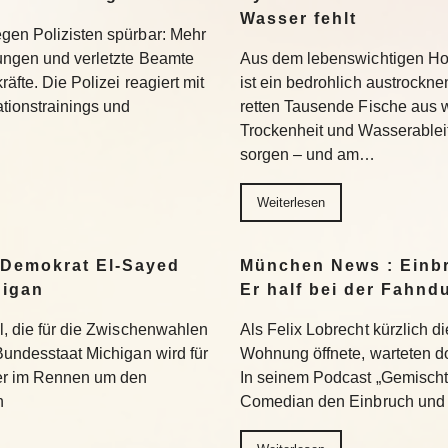
Wasser fehlt
egen Polizisten spürbar: Mehr
hungen und verletzte Beamte
Aus dem lebenswichtigen Ho
äfte. Die Polizei reagiert mit
ist ein bedrohlich austrockn
tionstrainings und
retten Tausende Fische aus
Trockenheit und Wasserablei
sorgen – und am…
Weiterlesen
 Demokrat El-Sayed
München News : Einbr
higan
Er half bei der Fahnd
hl, die für die Zwischenwahlen
Als Felix Lobrecht kürzlich di
 Bundesstaat Michigan wird für
Wohnung öffnete, warteten do
er im Rennen um den
In seinem Podcast „Gemischte
n
Comedian den Einbruch und