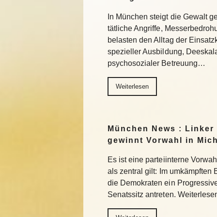
In München steigt die Gewalt g
tätliche Angriffe, Messerbedro
belasten den Alltag der Einsatzkr
spezieller Ausbildung, Deeskala
psychosozialer Betreuung…
Weiterlesen
München News : Linker
gewinnt Vorwahl in Mic
Es ist eine parteiinterne Vorwa
als zentral gilt: Im umkämpften
die Demokraten ein Progressiv
Senatssitz antreten. Weiterlese