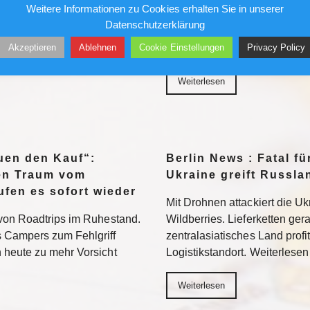
Weitere Informationen zu Cookies erhalten Sie in unserer
An mehreren Badestellen in 
Datenschutzerklärung
Rechenzentrum. Nun will
gewarnt. Betroffen sind vor a
Akzeptieren
Ablehnen
Cookie Einstellungen
Privacy Policy
chnik verbannen, aus Sorge
mehrere Uferbereiche des K
in US-Konzern
Weiterlesen
euen den Kauf“:
Berlin News : Fatal fü
den Traum vom
Ukraine greift Russl
fen es sofort wieder
Mit Drohnen attackiert die U
von Roadtrips im Ruhestand.
Wildberries. Lieferketten ger
 Campers zum Fehlgriff
zentralasiatisches Land profit
 heute zu mehr Vorsicht
Logistikstandort. Weiterlesen
Weiterlesen