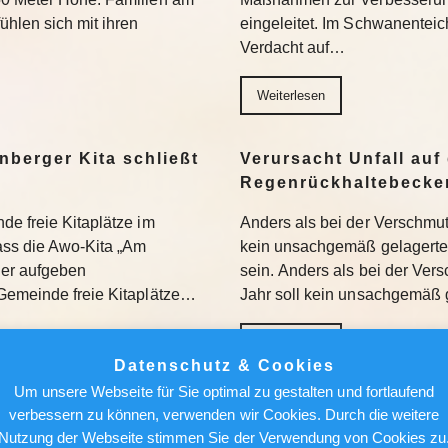
hlen sich mit ihren
eingeleitet. Im Schwanenteic
Verdacht auf…
Weiterlesen
nberger Kita schließt
Verursacht Unfall auf 
Regenrückhaltebecke
de freie Kitaplätze im
Anders als bei der Verschmu
dass die Awo-Kita „Am
kein unsachgemäß gelagertes
der aufgeben
sein. Anders als bei der Ve
Gemeinde freie Kitaplätze…
Jahr soll kein unsachgemäß 
Weiterlesen
Datenschutz & Cookies
Um unsere Webseite für Sie optimal zu gestalten und fortlaufend
ant Verbot von
Berlin News : Blaualg
verbessern zu können, verwenden wir Cookies. Durch die weitere
 KI-Rechenzentren –
Hier sollten Badegäst
Nutzung der Webseite stimmen Sie der Verwendung von Cookies zu