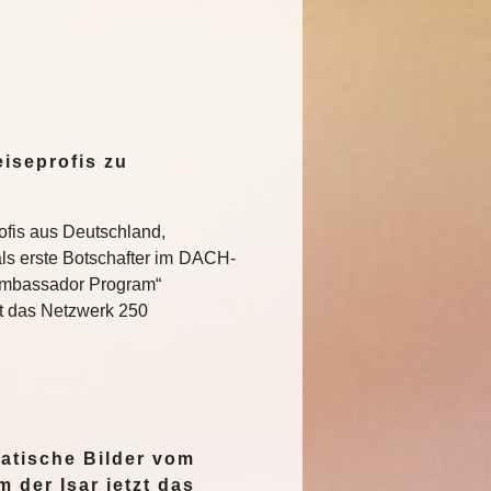
iseprofis zu
ofis aus Deutschland,
ls erste Botschafter im DACH-
Ambassador Program“
t das Netzwerk 250
…
atische Bilder vom
 der Isar jetzt das