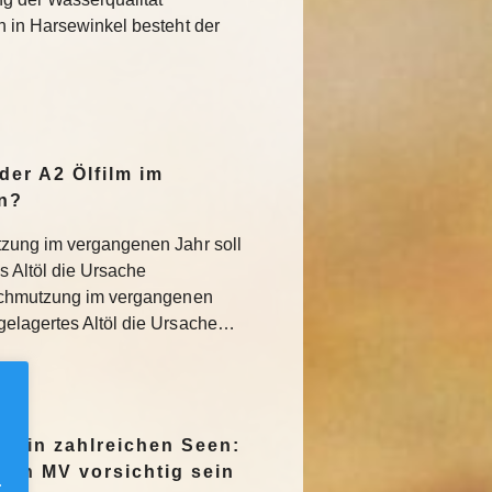
h in Harsewinkel besteht der
der A2 Ölfilm im
n?
tzung im vergangenen Jahr soll
 Altöl die Ursache
rschmutzung im vergangenen
gelagertes Altöl die Ursache…
en in zahlreichen Seen:
e in MV vorsichtig sein
.