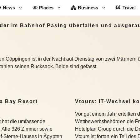
News
Places
Business
Travel
er im Bahnhof Pasing überfallen und ausgeraub
on Göppingen ist in der Nacht auf Dienstag von zwei Männern 
tahlen seinen Rucksack. Beide sind gefasst.
a Bay Resort
Vtours: IT-Wechsel k
Vor gut einem Jahr erteilten 
 hat die umfassende
Wettbewerbsbehörden die Fr
 Alle 326 Zimmer sowie
Hotelplan Group durch die De
f-Sterne-Hauses in Ägypten
Vtours ist fortan ein Teil de