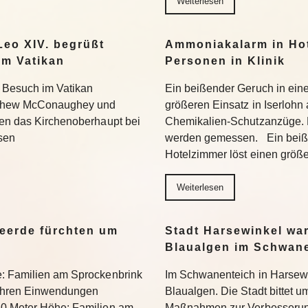
Weiterlesen
eo XIV. begrüßt
Ammoniakalarm in Hote
m Vatikan
Personen in Klinik
 Besuch im Vatikan
Ein beißender Geruch in ein
tthew McConaughey und
größeren Einsatz in Iserlohn
fen das Kirchenoberhaupt bei
Chemikalien-Schutzanzüge.
sen
werden gemessen. Ein beiß
Hotelzimmer löst einen größ
Weiterlesen
eerde fürchten um
Stadt Harsewinkel wa
Blaualgen im Schwan
e: Familien am Sprockenbrink
Im Schwanenteich in Harsewi
 ihren Einwendungen
Blaualgen. Die Stadt bittet u
50 Meter Höhe: Familien am
Maßnahmen zur Verbesserung