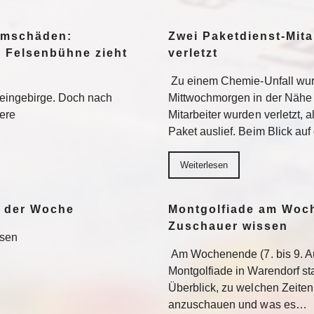
urmschäden:
Zwei Paketdienst-Mita
, Felsenbühne zieht
verletzt
Zu einem Chemie-Unfall wur
teingebirge. Doch nach
Mittwochmorgen in der Nähe 
tere
Mitarbeiter wurden verletzt, 
Paket auslief. Beim Blick au
Weiterlesen
e der Woche
Montgolfiade am Woch
Zuschauer wissen
esen
Am Wochenende (7. bis 9. Au
Montgolfiade in Warendorf st
Überblick, zu welchen Zeiten
anzuschauen und was es…