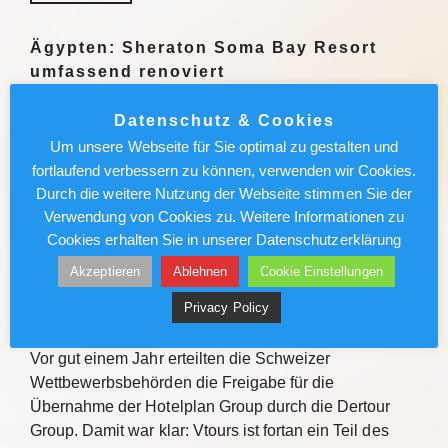
Ägypten: Sheraton Soma Bay Resort
umfassend renoviert
Das Sheraton Soma Bay Resort hat die umfassende
Datenschutz & Cookies
Modernisierung abgeschlossen. Alle 326 Zimmer
Um unsere Webseite für Sie optimal zu gestalten und
sowie Lobby und Restaurants des Fünf-Sterne-
fortlaufend verbessern zu können, verwenden wir Cookies.
Hauses in Ägypten wurden neu gestaltet. Quelle Das
Durch die weitere Nutzung der Webseite stimmen Sie der
Sheraton Soma Bay Resort hat…
Verwendung von Cookies zu. Weitere Informationen zu
Cookies erhalten Sie in unserer Datenschutzerklärung
Weiterlesen
Akzeptieren
Ablehnen
Cookie Einstellungen
Privacy Policy
Vtours: IT-Wechsel kommt voran
Vor gut einem Jahr erteilten die Schweizer
Wettbewerbsbehörden die Freigabe für die
Übernahme der Hotelplan Group durch die Dertour
Group. Damit war klar: Vtours ist fortan ein Teil des