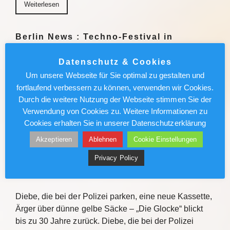
Weiterlesen
Berlin News : Techno-Festival in
Thüringen: Polizei-Drohnen fangen
Schilderdiebe
Datenschutz & Cookies
Um unsere Webseite für Sie optimal zu gestalten und
An der Bleilochtalsperre bei Saalburg in Thüringen
fortlaufend verbessern zu können, verwenden wir Cookies.
tanzt gerade die Festivalgemeinde. Einige scheinen
Durch die weitere Nutzung der Webseite stimmen Sie der
nicht nur wegen der Musik zu kommen. Weiterlesen
Verwendung von Cookies zu. Weitere Informationen zu
Cookies erhalten Sie in unserer Datenschutzerklärung
Weiterlesen
Akzeptieren
Ablehnen
Cookie Einstellungen
Privacy Policy
Vor 25 Jahren: Urzeitgigant verlässt
Oelde
Diebe, die bei der Polizei parken, eine neue Kassette,
Ärger über dünne gelbe Säcke – „Die Glocke“ blickt
bis zu 30 Jahre zurück. Diebe, die bei der Polizei