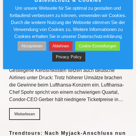
Datenschutz & Cookies
Verkaufstipps, direktem Austausch und
Um unsere Webseite für Sie optimal zu gestalten und
Gewinnchancen bietet die Veranstaltungsreihe
fortlaufend verbessern zu können, verwenden wir Cookies.
Einblicke zu den Fluss- und…
Durch die weitere Nutzung der Webseite stimmen Sie der
Verwendung von Cookies zu. Weitere Informationen zu
Weiterlesen
Cookies erhalten Sie in unserer Datenschutzerklärung
Akzeptieren
Ablehnen
Cookie Einstellungen
Lufthansa/Condor: Kerosinkosten
Privacy Policy
drücken den Gewinn
Gestiegene Kerosinkosten setzen auch deutsche
Airlines unter Druck: Trotz höherer Umsätze brachen
die Gewinne beim Lufthansa-Konzern ein. Lufthansa-
Chef Spohr spricht von einem schwierigen Quartal,
Condor-CEO Gerber hält niedrigere Ticketpreise in…
Weiterlesen
Trendtours: Nach Myjack-Anschluss nun