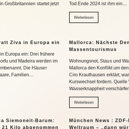
in Großbritannien startet jetzt
Tod Ende 2024 ist ihm ein…
Weiterlesen
yatt Ziva in Europa ein
Mallorca: Nächste D
Massentourismus
 in Europa ein: Drei frühere
Korfu und Madeira werden im
Wohnungsnot, Staus und Was
 umbenannt. Die Häuser
Mallorca den Konflikt um den
 Paare, Familien…
Ciro Krauthausen erklärt, wa
Kurswechsel fordern. Quell
Wasserknappheit verschärfe
Weiterlesen
a Siemoneit-Barum:
München News : ZDF-D
t 21 Kilo abgenommen
Weltraum – „dann wür