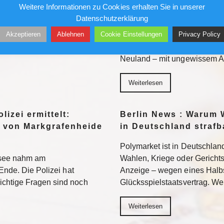
Bundesliga aufmischen
Fauci: Kommt der Ex-
Weitere Informationen zu Cookies erhalten Sie in unserer
Gefängnis?
Datenschutzerklärung
96 bezieht Claus-Dieter
Akzeptieren
Ablehnen
Cookie Einstellungen
Privacy Policy
wird sich auch in der 2.
Ein republikanisch geführter
n. Weiterlesen
Fauci strafrechtlich belangen. 
Neuland – mit ungewissem A
Weiterlesen
lizei ermittelt:
Berlin News : Warum 
 von Markgrafenheide
in Deutschland strafb
Polymarket ist in Deutschland
tsee nahm am
Wahlen, Kriege oder Gerichtsur
Ende. Die Polizei hat
Anzeige – wegen eines Halb
chtige Fragen sind noch
Glücksspielstaatsvertrag. We
Weiterlesen