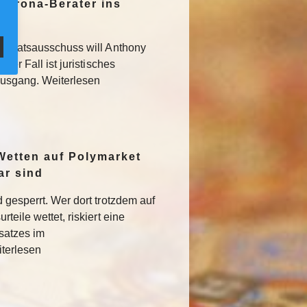
Corona-Berater ins
 Senatsausschuss will Anthony
Der Fall ist juristisches
usgang. Weiterlesen
Wetten auf Polymarket
ar sind
 gesperrt. Wer dort trotzdem auf
teile wettet, riskiert eine
satzes im
iterlesen