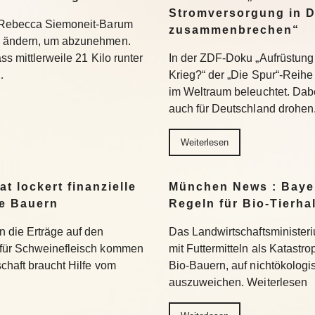
Stromversorgung in 
t Rebecca Siemoneit-Barum
zusammenbrechen“
u ändern, um abzunehmen.
ss mittlerweile 21 Kilo runter
In der ZDF-Doku „Aufrüstung 
…
Krieg?“ der „Die Spur“-Reihe
im Weltraum beleuchtet. Dabe
auch für Deutschland drohen
Weiterlesen
t lockert finanzielle
München News : Bayer
ne Bauern
Regeln für Bio-Tierha
n die Erträge auf den
Das Landwirtschaftsministeri
 für Schweinefleisch kommen
mit Futtermitteln als Katastro
chaft braucht Hilfe vom
Bio-Bauern, auf nichtökolog
auszuweichen. Weiterlesen