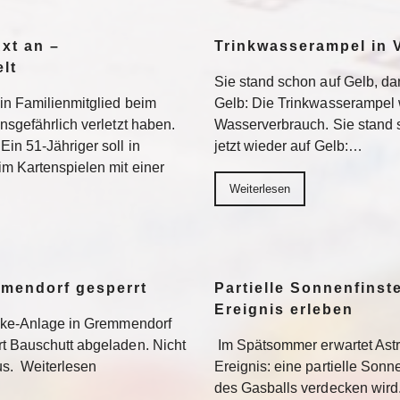
Axt an –
Trinkwasserampel in V
lt
Sie stand schon auf Gelb, dan
ein Familienmitglied beim
Gelb: Die Trinkwasserampel 
nsgefährlich verletzt haben.
Wasserverbrauch. Sie stand s
Ein 51-Jähriger soll in
jetzt wieder auf Gelb:…
im Kartenspielen mit einer
Weiterlesen
mmendorf gesperrt
Partielle Sonnenfinste
Ereignis erleben
bike-Anlage in Gremmendorf
rt Bauschutt abgeladen. Nicht
Im Spätsommer erwartet Ast
us. Weiterlesen
Ereignis: eine partielle Sonne
des Gasballs verdecken wird