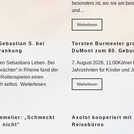
besonders ist, wo sie am be
und…
Weiterlesen
Sebastian S. bei
Torsten Burmester gr
krankung
DuMont zum 80. Gebu
ten Sebastians Leben. Bei
7. August 2026, 11:00Kölner E
wächter“ in Rheine fand der
Jahrzehnten für Kinder und 
-Rollenspielen einen
h selbst. Weiterlesen
Weiterlesen
ommelier: „Schmeckt
Axolot kooperiert mit
h nicht“
Reisebüros