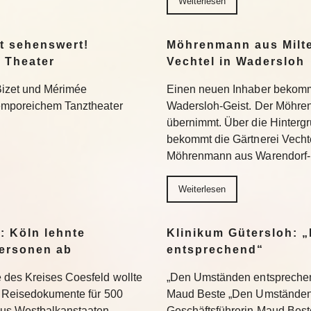
Weiterlesen
t sehenswert!
Möhrenmann aus Milte
 Theater
Vechtel in Wadersloh
Bizet und Mérimée
Einen neuen Inhaber bekommt
temporeichem Tanztheater
Wadersloh-Geist. Der Möhre
übernimmt. Über die Hinterg
bekommt die Gärtnerei Vechte
Möhrenmann aus Warendorf-
Weiterlesen
: Köln lehnte
Klinikum Gütersloh: 
ersonen ab
entsprechend“
 des Kreises Coesfeld wollte
„Den Umständen entsprechend
en Reisedokumente für 500
Maud Beste „Den Umständen 
aus Westbalkanstaaten
Geschäftsführerin Maud Bes