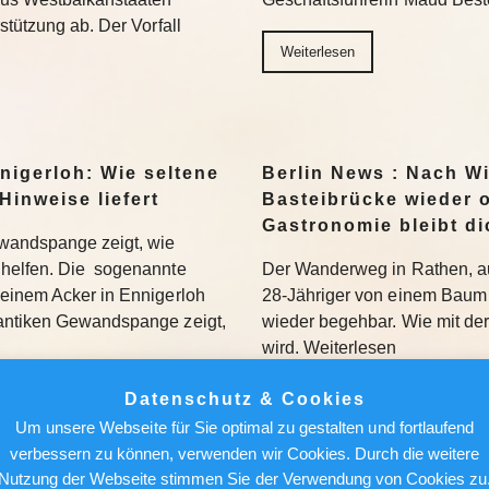
stützung ab. Der Vorfall
Weiterlesen
nigerloh: Wie seltene
Berlin News : Nach W
Hinweise liefert
Basteibrücke wieder o
Gastronomie bleibt di
wandspange zeigt, wie
helfen. Die sogenannte
Der Wanderweg in Rathen, au
einem Acker in Ennigerloh
28-Jähriger von einem Baum 
antiken Gewandspange zeigt,
wieder begehbar. Wie mit de
wird. Weiterlesen
Datenschutz & Cookies
Weiterlesen
Um unsere Webseite für Sie optimal zu gestalten und fortlaufend
verbessern zu können, verwenden wir Cookies. Durch die weitere
achen, nicht holen“:
Berlin News : Strafa
Nutzung der Webseite stimmen Sie der Verwendung von Cookies zu