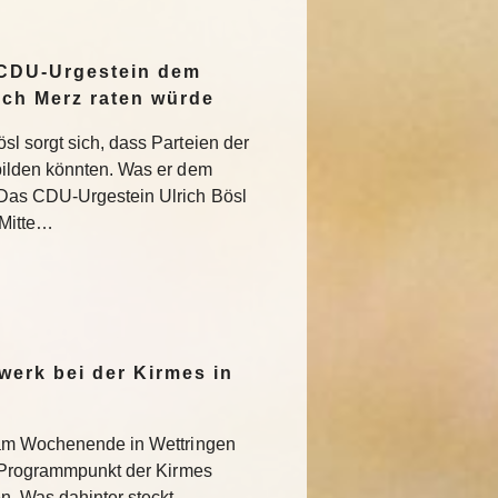
 CDU-Urgestein dem
ich Merz raten würde
l sorgt sich, dass Parteien der
bilden könnten. Was er dem
Das CDU-Urgestein Ulrich Bösl
 Mitte…
werk bei der Kirmes in
 am Wochenende in Wettringen
r Programmpunkt der Kirmes
. Was dahinter steckt.