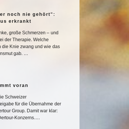
er noch nie gehört“:
pus erkrankt
enke, große Schmerzen – und
ei der Therapie. Welche
 die Knie zwang und wie das
nsmut gab. …
ommt voran
die Schweizer
eigabe für die Übernahme der
rtour Group. Damit war klar:
s Dertour-Konzerns….