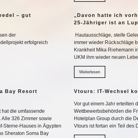
edel – gut
„Davon hatte ich vorh
25-Jähriger ist an Lu
sen der
Hautausschläge, steife Gel
dellprojekt erfolgreich
immer wieder Rückschläge b
Krankheit Mika Riehemann in
UKM ihm wieder neuen Lebe
Weiterlesen
a Bay Resort
Vtours: IT-Wechsel k
Vor gut einem Jahr erteilten 
 hat die umfassende
Wettbewerbsbehörden die Fr
 Alle 326 Zimmer sowie
Hotelplan Group durch die De
f-Sterne-Hauses in Ägypten
Vtours ist fortan ein Teil de
Das Sheraton Soma Bay