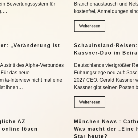
 ein Bewertungssystem für
Branchenaustausch und Netwo
ng….
kostenfrei, Anmeldungen si
Weiterlesen
er: „Veränderung ist
Schauinsland-Reisen:
Kassner-Duo im Beir
 Austritt des Alpha-Verbundes
Deutschlands viertgrößter Rei
Für das neue
Führungsriege neu auf: Sasc
 ta-Interview nicht mal eine
2027 CEO, Gerald Kassner wec
 ist ihnen…
Kassner gibt seinen Posten 
Weiterlesen
liche AZ-
München News : Cathe
 online lösen
Was macht der „Eine 
Star heute?