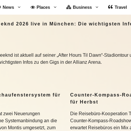
News
Places
Business
Travel
knd 2026 live in München: Die wichtigsten Inf
knd ist aktuell auf seiner „After Hours Til Dawn“-Stadiontour u
ichtigsten Infos zu den Gigs in der Allianz Arena.
Schaufenstersystem für
Counter-Kompass-Roa
für Herbst
hat zwei Neuerungen
Die Reisebüro-Kooperation T
ine Systemanbindung an die
Counter-Kompass-Roadshow e
 von Montis umgesetzt, zum
erwartet Reisebüros ein Mix 