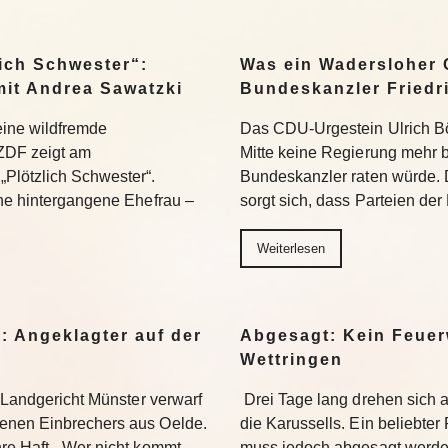
ich Schwester“:
Was ein Wadersloher
mit Andrea Sawatzki
Bundeskanzler Friedr
 eine wildfremde
Das CDU-Urgestein Ulrich Bös
ZDF zeigt am
Mitte keine Regierung mehr 
Plötzlich Schwester“.
Bundeskanzler raten würde. 
ine hintergangene Ehefrau –
sorgt sich, dass Parteien der
Weiterlesen
: Angeklagter auf der
Abgesagt: Kein Feuer
Wettringen
s Landgericht Münster verwarf
Drei Tage lang drehen sich
enen Einbrechers aus Oelde.
die Karussells. Ein beliebte
re Haft. „Wer nicht kommt,
muss jedoch abgesagt werden