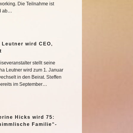
rking. Die Teilnahme ist
nd ab…
 Leutner wird CEO,
at
severanstalter stellt seine
ha Leutner wird zum 1. Januar
hselt in den Beirat. Steffen
bereits im September…
rine Hicks wird 75:
himmlische Familie“-