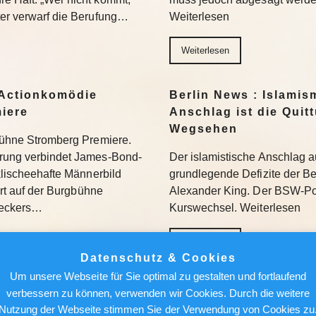
ter verwarf die Berufung…
Weiterlesen
Weiterlesen
Actionkomödie
Berlin News : Islamis
miere
Anschlag ist die Quit
Wegsehen
gbühne Stromberg Premiere.
erung verbindet James-Bond-
Der islamistische Anschlag a
 klischeehafte Männerbild
grundlegende Defizite der Berl
iert auf der Burgbühne
Alexander King. Der BSW-Poli
Beckers…
Kurswechsel. Weiterlesen
Weiterlesen
Datenschutz & Cookies
Um unsere Webseite für Sie optimal zu gestalten und fortlaufend
ür den Feed: Wie
Berlin News : Über de
verbessern zu können, verwenden wir Cookies. Durch die weitere
k auf Kunst
Alfred Torge und die 
Nutzung der Webseite stimmen Sie der Verwendung von Cookies zu