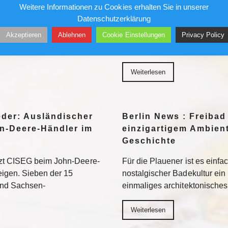
Sensation
Weitere Informationen zu Cookies erhalten Sie in unserer
Datenschutzerklärung
her in die Museen. Doch auf
Ungesichert kletterte er in 
Akzeptieren
Ablehnen
Cookie Einstellungen
Privacy Policy
ten vor allem jene Motive
und Geschäftshäuser. Die Pre
eed am besten
liebte ihn – bis sein Stern ve
Weiterlesen
eder: Ausländischer
Berlin News : Freibad
n-Deere-Händler im
einzigartigem Ambient
Geschichte
tzt CISEG beim John-Deere-
Für die Plauener ist es einfa
eigen. Sieben der 15
nostalgischer Badekultur ein
und Sachsen-
einmaliges architektonische
Weiterlesen