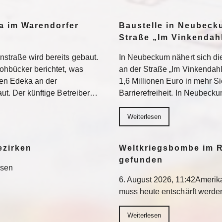
a im Warendorfer
Baustelle in Neubeck
Straße „Im Vinkendahl
nstraße wird bereits gebaut.
In Neubeckum nähert sich di
rohbücker berichtet, was
an der Straße „Im Vinkendahl
en Edeka an der
1,6 Millionen Euro in mehr S
aut. Der künftige Betreiber…
Barrierefreiheit. In Neubeck
Weiterlesen
ezirken
Weltkriegsbombe im R
gefunden
esen
6. August 2026, 11:42Ameri
muss heute entschärft werd
Weiterlesen