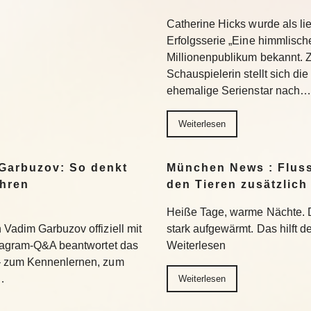
Catherine Hicks wurde als lie
Erfolgsserie „Eine himmlisch
Millionenpublikum bekannt. 
Schauspielerin stellt sich di
ehemalige Serienstar nach…
Weiterlesen
Garbuzov: So denkt
München News : Flus
ihren
den Tieren zusätzlich
Heiße Tage, warme Nächte. 
Vadim Garbuzov offiziell mit
stark aufgewärmt. Das hilft d
stagram-Q&A beantwortet das
Weiterlesen
– zum Kennenlernen, zum
…
Weiterlesen