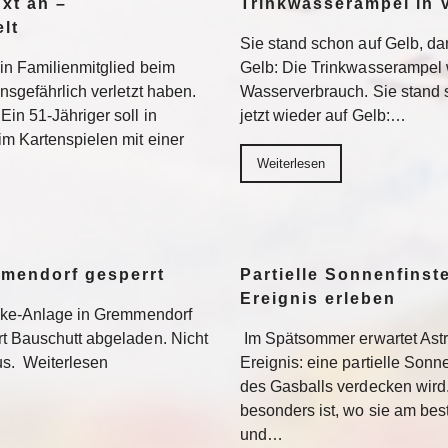
Axt an –
Trinkwasserampel in V
lt
Sie stand schon auf Gelb, dan
ein Familienmitglied beim
Gelb: Die Trinkwasserampel 
nsgefährlich verletzt haben.
Wasserverbrauch. Sie stand s
Ein 51-Jähriger soll in
jetzt wieder auf Gelb:…
im Kartenspielen mit einer
Weiterlesen
mmendorf gesperrt
Partielle Sonnenfinste
Ereignis erleben
bike-Anlage in Gremmendorf
rt Bauschutt abgeladen. Nicht
Im Spätsommer erwartet Ast
us. Weiterlesen
Ereignis: eine partielle Sonne
des Gasballs verdecken wird
besonders ist, wo sie am be
und…