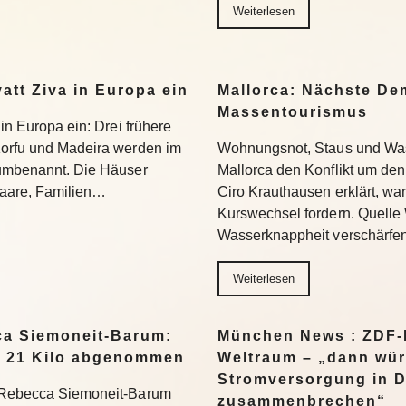
Weiterlesen
yatt Ziva in Europa ein
Mallorca: Nächste D
Massentourismus
 in Europa ein: Drei frühere
Korfu und Madeira werden im
Wohnungsnot, Staus und Was
 umbenannt. Die Häuser
Mallorca den Konflikt um den
 Paare, Familien…
Ciro Krauthausen erklärt, wa
Kurswechsel fordern. Quell
Wasserknappheit verschärfe
Weiterlesen
a Siemoneit-Barum:
München News : ZDF-D
t 21 Kilo abgenommen
Weltraum – „dann wür
Stromversorgung in 
t Rebecca Siemoneit-Barum
zusammenbrechen“