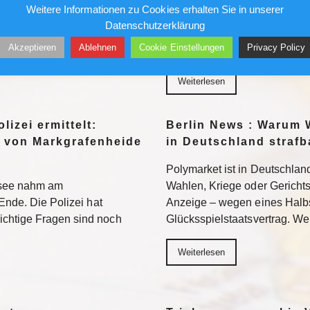
Weitere Informationen zu Cookies erhalten Sie in unserer
wird sich auch in der 2.
Ein republikanisch geführter
Datenschutzerklärung
n. Weiterlesen
Fauci strafrechtlich belangen. 
Akzeptieren
Ablehnen
Cookie Einstellungen
Privacy Policy
Neuland – mit ungewissem A
Weiterlesen
lizei ermittelt:
Berlin News : Warum 
 von Markgrafenheide
in Deutschland strafb
Polymarket ist in Deutschland
tsee nahm am
Wahlen, Kriege oder Gerichtsur
Ende. Die Polizei hat
Anzeige – wegen eines Halb
chtige Fragen sind noch
Glücksspielstaatsvertrag. We
Weiterlesen