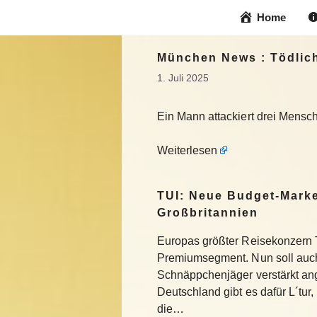
Zum
Home
Inhalt
springen
München News : Tödliche
1. Juli 2025
Ein Mann attackiert drei Mensche
Weiterlesen
TUI: Neue Budget-Marke
Großbritannien
Europas größter Reisekonzern T
Premiumsegment. Nun soll auch
Schnäppchenjäger verstärkt an
Deutschland gibt es dafür L´tur, 
die…