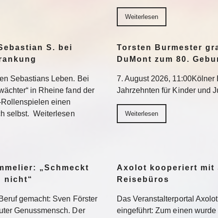
Weiterlesen
Sebastian S. bei
Torsten Burmester gr
krankung
DuMont zum 80. Gebu
ten Sebastians Leben. Bei
7. August 2026, 11:00Kölner E
wächter“ in Rheine fand der
Jahrzehnten für Kinder und 
-Rollenspielen einen
h selbst. Weiterlesen
Weiterlesen
ommelier: „Schmeckt
Axolot kooperiert mit
h nicht“
Reisebüros
Beruf gemacht: Sven Förster
Das Veranstalterportal Axolo
oluter Genussmensch. Der
eingeführt: Zum einen wurde