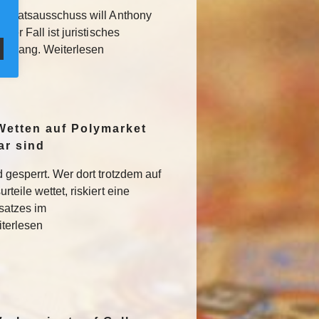
 Senatsausschuss will Anthony
Der Fall ist juristisches
usgang. Weiterlesen
Wetten auf Polymarket
ar sind
 gesperrt. Wer dort trotzdem auf
teile wettet, riskiert eine
satzes im
iterlesen