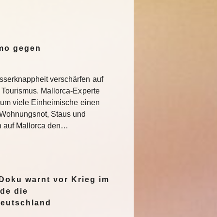
emo gegen
serknappheit verschärfen auf
 Tourismus. Mallorca-Experte
rum viele Einheimische einen
e Wohnungsnot, Staus und
n auf Mallorca den…
oku warnt vor Krieg im
de die
Deutschland