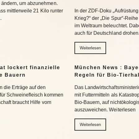
u ändern, um abzunehmen.
ss mittlerweile 21 Kilo runter
In der ZDF-Doku „Aufrüstung 
…
Krieg?“ der „Die Spur“-Reihe
im Weltraum beleuchtet. Dabe
auch für Deutschland drohen
Weiterlesen
t lockert finanzielle
München News : Bayer
ne Bauern
Regeln für Bio-Tierha
n die Erträge auf den
Das Landwirtschaftsministeri
 für Schweinefleisch kommen
mit Futtermitteln als Katastro
chaft braucht Hilfe vom
Bio-Bauern, auf nichtökolog
auszuweichen. Weiterlesen
Weiterlesen