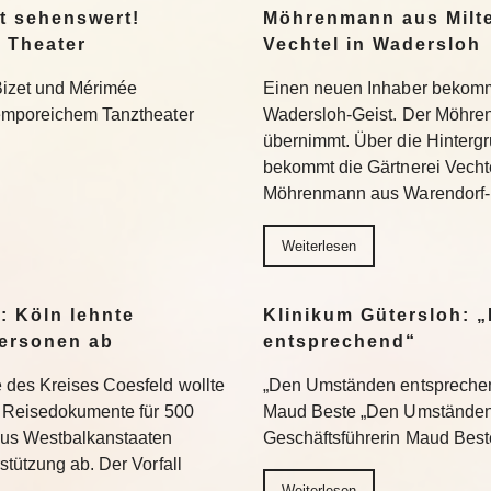
t sehenswert!
Möhrenmann aus Milte
 Theater
Vechtel in Wadersloh
Bizet und Mérimée
Einen neuen Inhaber bekommt
temporeichem Tanztheater
Wadersloh-Geist. Der Möhre
übernimmt. Über die Hinterg
bekommt die Gärtnerei Vechte
Möhrenmann aus Warendorf-
Weiterlesen
: Köln lehnte
Klinikum Gütersloh: 
ersonen ab
entsprechend“
 des Kreises Coesfeld wollte
„Den Umständen entsprechend
en Reisedokumente für 500
Maud Beste „Den Umständen 
aus Westbalkanstaaten
Geschäftsführerin Maud Bes
stützung ab. Der Vorfall
Weiterlesen