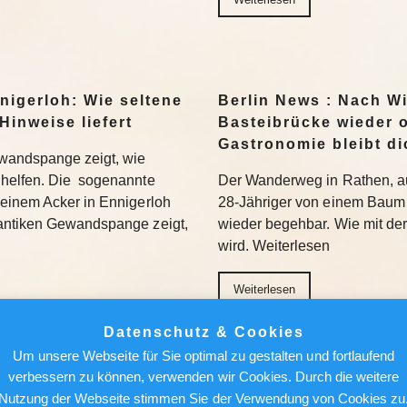
nigerloh: Wie seltene
Berlin News : Nach W
Hinweise liefert
Basteibrücke wieder o
Gastronomie bleibt di
wandspange zeigt, wie
helfen. Die sogenannte
Der Wanderweg in Rathen, au
einem Acker in Ennigerloh
28-Jähriger von einem Baum 
antiken Gewandspange zeigt,
wieder begehbar. Wie mit de
wird. Weiterlesen
Weiterlesen
Datenschutz & Cookies
achen, nicht holen“:
Berlin News : Strafa
Um unsere Webseite für Sie optimal zu gestalten und fortlaufend
Bundesliga aufmischen
Fauci: Kommt der Ex-
verbessern zu können, verwenden wir Cookies. Durch die weitere
Gefängnis?
Nutzung der Webseite stimmen Sie der Verwendung von Cookies zu
96 bezieht Claus-Dieter