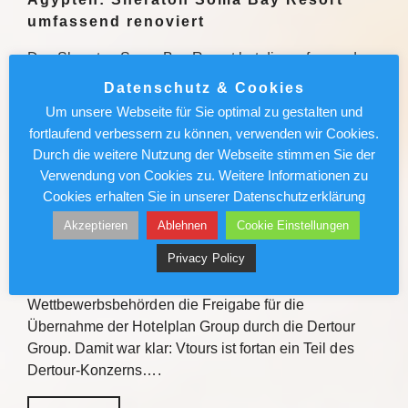
umfassend renoviert
Das Sheraton Soma Bay Resort hat die umfassende
Modernisierung abgeschlossen. Alle 326 Zimmer
Datenschutz & Cookies
sowie Lobby und Restaurants des Fünf-Sterne-
Um unsere Webseite für Sie optimal zu gestalten und
Hauses in Ägypten wurden neu gestaltet. Quelle Das
fortlaufend verbessern zu können, verwenden wir Cookies.
Sheraton Soma Bay Resort hat…
Durch die weitere Nutzung der Webseite stimmen Sie der
Verwendung von Cookies zu. Weitere Informationen zu
Weiterlesen
Cookies erhalten Sie in unserer Datenschutzerklärung
Akzeptieren
Ablehnen
Cookie Einstellungen
Vtours: IT-Wechsel kommt voran
Privacy Policy
Vor gut einem Jahr erteilten die Schweizer
Wettbewerbsbehörden die Freigabe für die
Übernahme der Hotelplan Group durch die Dertour
Group. Damit war klar: Vtours ist fortan ein Teil des
Dertour-Konzerns….