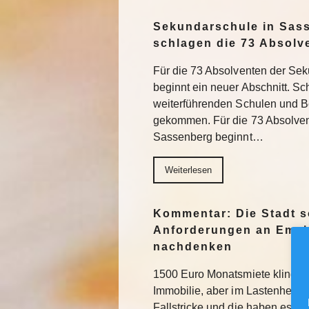
Sekundarschule in Sas
schlagen die 73 Absolv
Für die 73 Absolventen der Se
beginnt ein neuer Abschnitt. Sch
weiterführenden Schulen und Be
gekommen. Für die 73 Absolve
Sassenberg beginnt…
Weiterlesen
Kommentar: Die Stadt s
Anforderungen an Emsh
nachdenken
1500 Euro Monatsmiete klingt na
Immobilie, aber im Lastenheft fü
Fallstricke und die haben es in