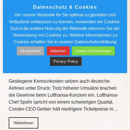
Roadshow ein, um über Kreuzfahrt-Highlights
Datenschutz & Cookies
2027/2028 zu informieren. Mit praxisnahen
Um unsere Webseite für Sie optimal zu gestalten und
Verkaufstipps, direktem Austausch und
fortlaufend verbessern zu können, verwenden wir Cookies.
Gewinnchancen bietet die Veranstaltungsreihe
Durch die weitere Nutzung der Webseite stimmen Sie der
Einblicke zu den Fluss- und…
Verwendung von Cookies zu. Weitere Informationen zu
Cookies erhalten Sie in unserer Datenschutzerklärung
Weiterlesen
Akzeptieren
Ablehnen
Cookie Einstellungen
Privacy Policy
Lufthansa/Condor: Kerosinkosten
drücken den Gewinn
Gestiegene Kerosinkosten setzen auch deutsche
Airlines unter Druck: Trotz höherer Umsätze brachen
die Gewinne beim Lufthansa-Konzern ein. Lufthansa-
Chef Spohr spricht von einem schwierigen Quartal,
Condor-CEO Gerber hält niedrigere Ticketpreise in…
Weiterlesen