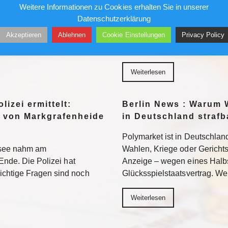
Gefängnis?
Weitere Informationen zu Cookies erhalten Sie in unserer
96 bezieht Claus-Dieter
Datenschutzerklärung
wird sich auch in der 2.
Ein republikanisch geführter
Akzeptieren
Ablehnen
Cookie Einstellungen
Privacy Policy
n. Weiterlesen
Fauci strafrechtlich belangen. 
Neuland – mit ungewissem A
Weiterlesen
lizei ermittelt:
Berlin News : Warum 
 von Markgrafenheide
in Deutschland strafb
Polymarket ist in Deutschland
tsee nahm am
Wahlen, Kriege oder Gerichtsur
Ende. Die Polizei hat
Anzeige – wegen eines Halb
chtige Fragen sind noch
Glücksspielstaatsvertrag. We
Weiterlesen