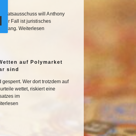
 Senatsausschuss will Anthony
Der Fall ist juristisches
usgang. Weiterlesen
Wetten auf Polymarket
ar sind
 gesperrt. Wer dort trotzdem auf
teile wettet, riskiert eine
satzes im
iterlesen