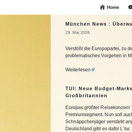
Zum
Home
Inhalt
springen
München News : Überwa
29. Mai 2026
Verstößt die Europapartei, zu 
problematisches Vorgehen in Mi
Weiterlesen
TUI: Neue Budget-Marke
Großbritannien
Europas größter Reisekonzern T
Premiumsegment. Nun soll auch
Schnäppchenjäger verstärkt an
Deutschland gibt es dafür L´tur, 