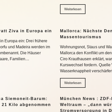
Weiterlesen
yatt Ziva in Europa ein
Mallorca: Nächste D
Massentourismus
 in Europa ein: Drei frühere
Korfu und Madeira werden im
Wohnungsnot, Staus und Was
 umbenannt. Die Häuser
Mallorca den Konflikt um den
 Paare, Familien…
Ciro Krauthausen erklärt, wa
Kurswechsel fordern. Quell
Wasserknappheit verschärfe
Weiterlesen
a Siemoneit-Barum:
München News : ZDF-D
t 21 Kilo abgenommen
Weltraum – „dann wür
Stromversorgung in 