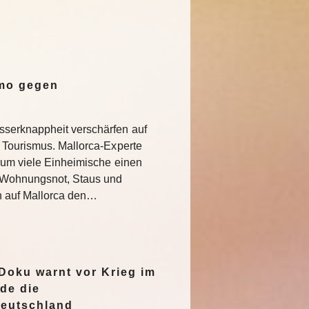
emo gegen
serknappheit verschärfen auf
 Tourismus. Mallorca-Experte
rum viele Einheimische einen
e Wohnungsnot, Staus und
n auf Mallorca den…
oku warnt vor Krieg im
de die
Deutschland