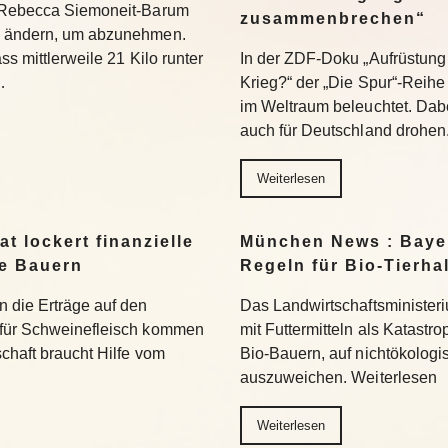
t Rebecca Siemoneit-Barum
zusammenbrechen“
u ändern, um abzunehmen.
ss mittlerweile 21 Kilo runter
In der ZDF-Doku „Aufrüstung 
…
Krieg?“ der „Die Spur“-Reihe
im Weltraum beleuchtet. Dabe
auch für Deutschland drohen
Weiterlesen
t lockert finanzielle
München News : Bayer
ne Bauern
Regeln für Bio-Tierha
n die Erträge auf den
Das Landwirtschaftsministeri
 für Schweinefleisch kommen
mit Futtermitteln als Katastro
chaft braucht Hilfe vom
Bio-Bauern, auf nichtökolog
auszuweichen. Weiterlesen
Weiterlesen