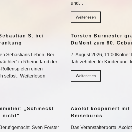
und…
Weiterlesen
Sebastian S. bei
Torsten Burmester gr
krankung
DuMont zum 80. Gebu
ten Sebastians Leben. Bei
7. August 2026, 11:00Kölner E
wächter“ in Rheine fand der
Jahrzehnten für Kinder und 
-Rollenspielen einen
h selbst. Weiterlesen
Weiterlesen
ommelier: „Schmeckt
Axolot kooperiert mit
h nicht“
Reisebüros
Beruf gemacht: Sven Förster
Das Veranstalterportal Axolo