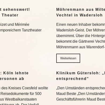
t sehenswert!
Möhrenmann aus Milte
 Theater
Vechtel in Wadersloh
Bizet und Mérimée
Einen neuen Inhaber bekommt
temporeichem Tanztheater
Wadersloh-Geist. Der Möhre
übernimmt. Über die Hinterg
bekommt die Gärtnerei Vechte
Möhrenmann aus Warendorf-
Weiterlesen
: Köln lehnte
Klinikum Gütersloh: 
ersonen ab
entsprechend“
 des Kreises Coesfeld wollte
„Den Umständen entsprechend
en Reisedokumente für 500
Maud Beste „Den Umständen 
aus Westbalkanstaaten
Geschäftsführerin Maud Bes
stützung ab. Der Vorfall