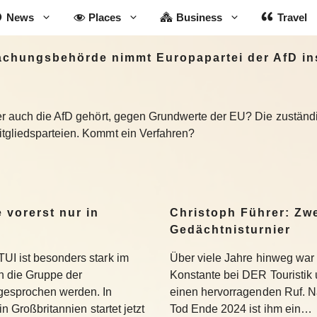
News
Places
Business
Travel
chungsbehörde nimmt Europapartei der AfD ins
der auch die AfD gehört, gegen Grundwerte der EU? Die zuständ
tgliedsparteien. Kommt ein Verfahren?
 vorerst nur in
Christoph Führer: Zwe
Gedächtnisturnier
UI ist besonders stark im
Über viele Jahre hinweg war 
 die Gruppe der
Konstante bei DER Touristik
gesprochen werden. In
einen hervorragenden Ruf. 
in Großbritannien startet jetzt
Tod Ende 2024 ist ihm ein…