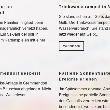
Axt an –
Trinkwasserampel in V
lt
Sie stand schon auf Gelb, dan
ein Familienmitglied beim
Gelb: Die Trinkwasserampel 
nsgefährlich verletzt haben.
Wasserverbrauch. Sie stand s
Ein 51-Jähriger soll in
jetzt wieder auf Gelb:…
im Kartenspielen mit einer
Weiterlesen
mmendorf gesperrt
Partielle Sonnenfinste
Ereignis erleben
bike-Anlage in Gremmendorf
rt Bauschutt abgeladen. Nicht
Im Spätsommer erwartet Ast
us. Weiterlesen
Ereignis: eine partielle Sonne
des Gasballs verdecken wird
besonders ist, wo sie am be