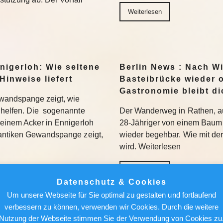
Weiterlesen
nigerloh: Wie seltene
Berlin News : Nach W
Hinweise liefert
Basteibrücke wieder o
Gastronomie bleibt di
wandspange zeigt, wie
helfen. Die sogenannte
Der Wanderweg in Rathen, au
einem Acker in Ennigerloh
28-Jähriger von einem Baum 
antiken Gewandspange zeigt,
wieder begehbar. Wie mit de
wird. Weiterlesen
Weiterlesen
Datenschutz & Cookies
Um unsere Webseite für Sie optimal zu gestalten und fortlaufend
achen, nicht holen“:
Berlin News : Strafa
verbessern zu können, verwenden wir Cookies. Durch die weitere
Bundesliga aufmischen
Fauci: Kommt der Ex-
Nutzung der Webseite stimmen Sie der Verwendung von Cookies zu