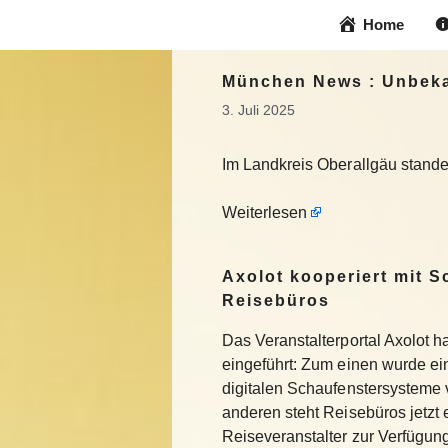
Zum
Home
Inhalt
springen
München News : Unbekan
3. Juli 2025
Im Landkreis Oberallgäu stand
Weiterlesen
Axolot kooperiert mit 
Reisebüros
Das Veranstalterportal Axolot 
eingeführt: Zum einen wurde e
digitalen Schaufenstersysteme
anderen steht Reisebüros jetzt
Reiseveranstalter zur Verfügu