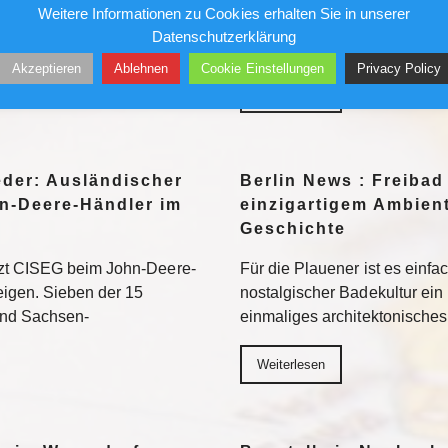
Weitere Informationen zu Cookies erhalten Sie in unserer
ten vor allem jene Motive
und Geschäftshäuser. Die Pre
Datenschutzerklärung
eed am besten
liebte ihn – bis sein Stern ve
Akzeptieren
Ablehnen
Cookie Einstellungen
Privacy Policy
Weiterlesen
eder: Ausländischer
Berlin News : Freibad
n-Deere-Händler im
einzigartigem Ambient
Geschichte
tzt CISEG beim John-Deere-
Für die Plauener ist es einfa
eigen. Sieben der 15
nostalgischer Badekultur ein
und Sachsen-
einmaliges architektonische
Weiterlesen