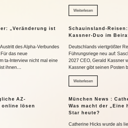
Weiterlesen
er: „Veränderung ist
Schauinsland-Reisen:
Kassner-Duo im Beir
 Austritt des Alpha-Verbundes
Deutschlands viertgrößter Rei
Für das neue
Führungsriege neu auf: Sasc
 ta-Interview nicht mal eine
2027 CEO, Gerald Kassner wec
 ist ihnen…
Kassner gibt seinen Posten 
Weiterlesen
liche AZ-
München News : Cathe
 online lösen
Was macht der „Eine 
Star heute?
Catherine Hicks wurde als lie