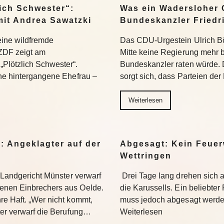
ich Schwester“:
Was ein Wadersloher
mit Andrea Sawatzki
Bundeskanzler Friedr
 eine wildfremde
Das CDU-Urgestein Ulrich Bös
ZDF zeigt am
Mitte keine Regierung mehr 
Plötzlich Schwester“.
Bundeskanzler raten würde. 
ine hintergangene Ehefrau –
sorgt sich, dass Parteien der
Weiterlesen
: Angeklagter auf der
Abgesagt: Kein Feuer
Wettringen
s Landgericht Münster verwarf
Drei Tage lang drehen sich
enen Einbrechers aus Oelde.
die Karussells. Ein beliebte
re Haft. „Wer nicht kommt,
muss jedoch abgesagt werden
ter verwarf die Berufung…
Weiterlesen