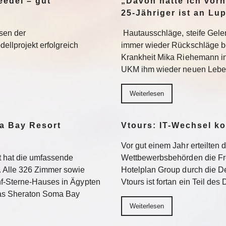
edel – gut
„Davon hatte ich vorh
25-Jähriger ist an Lu
sen der
Hautausschläge, steife Gel
dellprojekt erfolgreich
immer wieder Rückschläge b
Krankheit Mika Riehemann in
UKM ihm wieder neuen Lebe
Weiterlesen
a Bay Resort
Vtours: IT-Wechsel k
Vor gut einem Jahr erteilten 
 hat die umfassende
Wettbewerbsbehörden die Fr
 Alle 326 Zimmer sowie
Hotelplan Group durch die De
f-Sterne-Hauses in Ägypten
Vtours ist fortan ein Teil de
Das Sheraton Soma Bay
Weiterlesen