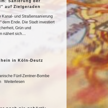
um: Sanierung der
“ auf Zielgeraden
e Kanal- und Straßensanierung
“ dem Ende. Die Stadt investiert
icherheit, Grün und
um nähert sich…
hein in Köln-Deutz
kanische Fünf-Zentner-Bombe
en Weiterlesen