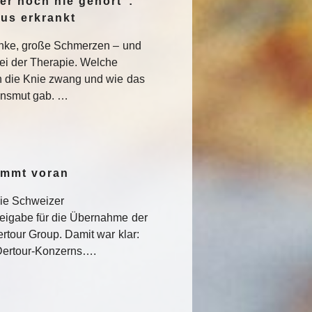
er noch nie gehört“:
pus erkrankt
enke, große Schmerzen – und
ei der Therapie. Welche
 die Knie zwang und wie das
nsmut gab. …
ommt voran
die Schweizer
eigabe für die Übernahme der
rtour Group. Damit war klar:
s Dertour-Konzerns….