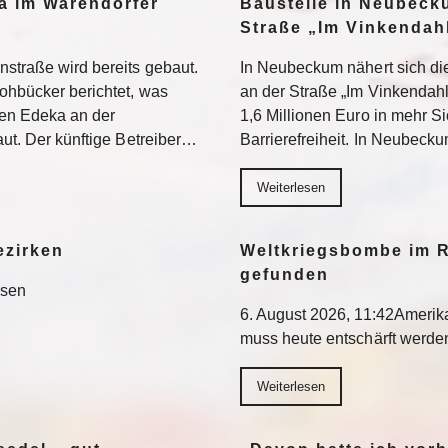
a im Warendorfer
Baustelle in Neubeck
Straße „Im Vinkendahl
nstraße wird bereits gebaut.
In Neubeckum nähert sich di
rohbücker berichtet, was
an der Straße „Im Vinkendahl
en Edeka an der
1,6 Millionen Euro in mehr S
aut. Der künftige Betreiber…
Barrierefreiheit. In Neubeck
Weiterlesen
ezirken
Weltkriegsbombe im R
gefunden
esen
6. August 2026, 11:42Ameri
muss heute entschärft werd
Weiterlesen