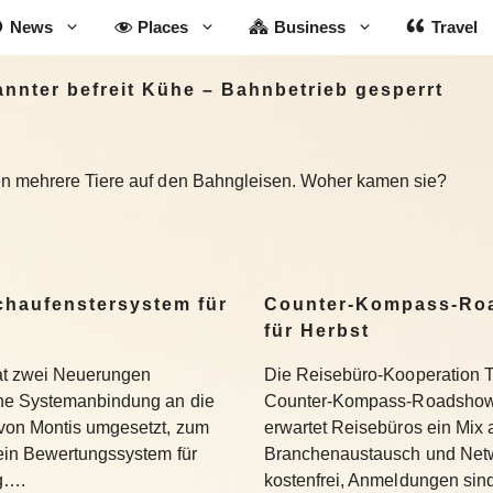
News
Places
Business
Travel
nter befreit Kühe – Bahnbetrieb gesperrt
en mehrere Tiere auf den Bahngleisen. Woher kamen sie?
Schaufenstersystem für
Counter-Kompass-Roa
für Herbst
hat zwei Neuerungen
Die Reisebüro-Kooperation T
ine Systemanbindung an die
Counter-Kompass-Roadshow e
 von Montis umgesetzt, zum
erwartet Reisebüros ein Mix 
 ein Bewertungssystem für
Branchenaustausch und Netwo
ng….
kostenfrei, Anmeldungen si