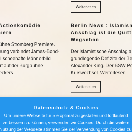
Weiterlesen
Actionkomödie
Berlin News : Islamis
miere
Anschlag ist die Quit
Wegsehen
gbühne Stromberg Premiere.
erung verbindet James-Bond-
Der islamistische Anschlag a
 klischeehafte Männerbild
grundlegende Defizite der Berl
iert auf der Burgbühne
Alexander King. Der BSW-Poli
Beckers…
Kurswechsel. Weiterlesen
Weiterlesen
ür den Feed: Wie
Berlin News : Über de
Datenschutz & Cookies
k auf Kunst
Alfred Torge und die 
Um unsere Webseite für Sie optimal zu gestalten und fortlaufend
Sensation
verbessern zu können, verwenden wir Cookies. Durch die weitere
Nutzung der Webseite stimmen Sie der Verwendung von Cookies zu
her in die Museen. Doch auf
Ungesichert kletterte er in 