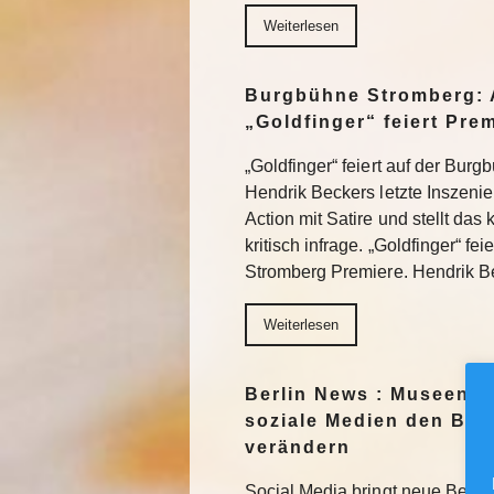
Weiterlesen
Burgbühne Stromberg: 
„Goldfinger“ feiert Pre
„Goldfinger“ feiert auf der Bur
Hendrik Beckers letzte Inszeni
Action mit Satire und stellt das
kritisch infrage. „Goldfinger“ fe
Stromberg Premiere. Hendrik 
Weiterlesen
Berlin News : Museen f
soziale Medien den Blic
verändern
Social Media bringt neue Besuc