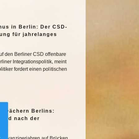
mus in Berlin: Der CSD-
tung für jahrelanges
uf den Berliner CSD offenbare
iner Integrationspolitik, meint
tiker fordert einen politischen
n Dächern Berlins:
Jagd nach der
.
den Zwanzigerjahren auf Brücken