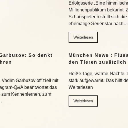
Erfolgsserie „Eine himmlisch
Millionenpublikum bekannt. 
Schauspielerin stellt sich di
ehemalige Serienstar nach…
Weiterlesen
Garbuzov: So denkt
München News : Flus
ihren
den Tieren zusätzlich
Heiße Tage, warme Nächte. 
Vadim Garbuzov offiziell mit
stark aufgewärmt. Das hilft d
stagram-Q&A beantwortet das
Weiterlesen
– zum Kennenlernen, zum
…
Weiterlesen