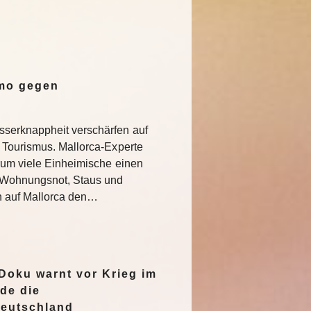
emo gegen
serknappheit verschärfen auf
 Tourismus. Mallorca-Experte
rum viele Einheimische einen
e Wohnungsnot, Staus und
n auf Mallorca den…
oku warnt vor Krieg im
de die
Deutschland