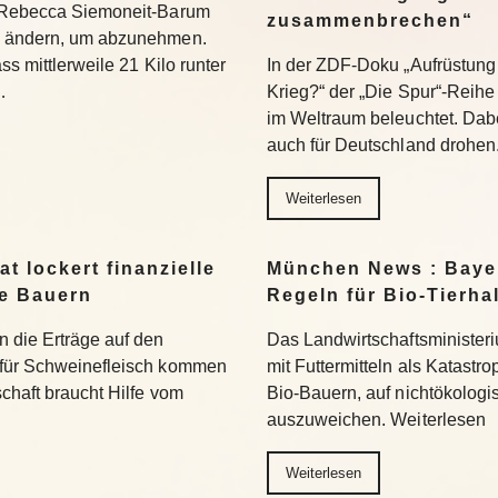
t Rebecca Siemoneit-Barum
zusammenbrechen“
u ändern, um abzunehmen.
ss mittlerweile 21 Kilo runter
In der ZDF-Doku „Aufrüstung 
…
Krieg?“ der „Die Spur“-Reihe
im Weltraum beleuchtet. Dabe
auch für Deutschland drohen
Weiterlesen
t lockert finanzielle
München News : Bayer
ne Bauern
Regeln für Bio-Tierha
n die Erträge auf den
Das Landwirtschaftsministeri
 für Schweinefleisch kommen
mit Futtermitteln als Katastro
chaft braucht Hilfe vom
Bio-Bauern, auf nichtökolog
auszuweichen. Weiterlesen
Weiterlesen