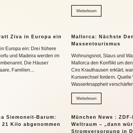
Weiterlesen
yatt Ziva in Europa ein
Mallorca: Nächste D
Massentourismus
 in Europa ein: Drei frühere
Korfu und Madeira werden im
Wohnungsnot, Staus und Was
 umbenannt. Die Häuser
Mallorca den Konflikt um den
 Paare, Familien…
Ciro Krauthausen erklärt, wa
Kurswechsel fordern. Quell
Wasserknappheit verschärfe
Weiterlesen
a Siemoneit-Barum:
München News : ZDF-D
t 21 Kilo abgenommen
Weltraum – „dann wür
Stromversorgung in 