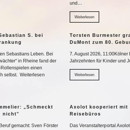
und…
Weiterlesen
Sebastian S. bei
Torsten Burmester gr
krankung
DuMont zum 80. Gebu
ten Sebastians Leben. Bei
7. August 2026, 11:00Kölner E
wächter“ in Rheine fand der
Jahrzehnten für Kinder und 
-Rollenspielen einen
h selbst. Weiterlesen
Weiterlesen
ommelier: „Schmeckt
Axolot kooperiert mit
h nicht“
Reisebüros
Beruf gemacht: Sven Förster
Das Veranstalterportal Axolo