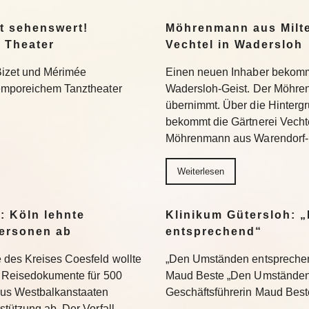
t sehenswert!
Möhrenmann aus Milte
 Theater
Vechtel in Wadersloh
Bizet und Mérimée
Einen neuen Inhaber bekommt
temporeichem Tanztheater
Wadersloh-Geist. Der Möhre
übernimmt. Über die Hinterg
bekommt die Gärtnerei Vechte
Möhrenmann aus Warendorf-
Weiterlesen
: Köln lehnte
Klinikum Gütersloh: 
ersonen ab
entsprechend“
 des Kreises Coesfeld wollte
„Den Umständen entsprechend
en Reisedokumente für 500
Maud Beste „Den Umständen 
aus Westbalkanstaaten
Geschäftsführerin Maud Bes
stützung ab. Der Vorfall