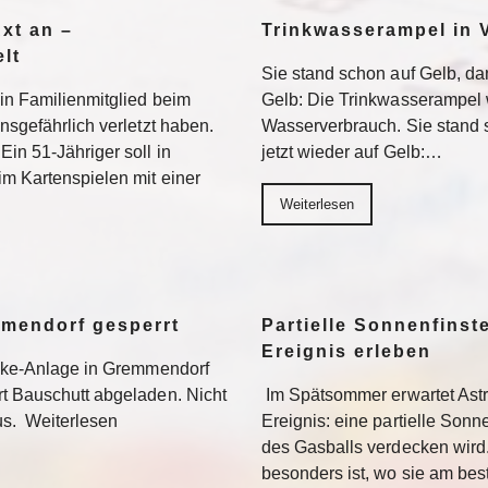
Axt an –
Trinkwasserampel in V
lt
Sie stand schon auf Gelb, dan
ein Familienmitglied beim
Gelb: Die Trinkwasserampel 
nsgefährlich verletzt haben.
Wasserverbrauch. Sie stand s
Ein 51-Jähriger soll in
jetzt wieder auf Gelb:…
im Kartenspielen mit einer
Weiterlesen
mmendorf gesperrt
Partielle Sonnenfinste
Ereignis erleben
bike-Anlage in Gremmendorf
rt Bauschutt abgeladen. Nicht
Im Spätsommer erwartet Ast
us. Weiterlesen
Ereignis: eine partielle Sonne
des Gasballs verdecken wird
besonders ist, wo sie am be