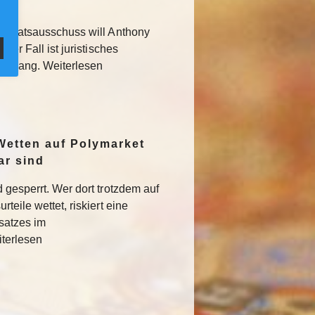
 Senatsausschuss will Anthony
Der Fall ist juristisches
usgang. Weiterlesen
Wetten auf Polymarket
ar sind
 gesperrt. Wer dort trotzdem auf
teile wettet, riskiert eine
satzes im
iterlesen