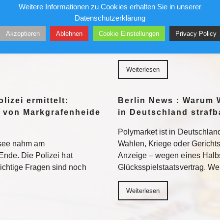
Gefängnis?
Weitere Informationen zu Cookies erhalten Sie in unserer
96 bezieht Claus-Dieter
Datenschutzerklärung
wird sich auch in der 2.
Ein republikanisch geführter
Akzeptieren
Ablehnen
Cookie Einstellungen
Privacy Policy
n. Weiterlesen
Fauci strafrechtlich belangen. 
Neuland – mit ungewissem A
Weiterlesen
lizei ermittelt:
Berlin News : Warum 
 von Markgrafenheide
in Deutschland strafb
Polymarket ist in Deutschland
tsee nahm am
Wahlen, Kriege oder Gerichtsur
Ende. Die Polizei hat
Anzeige – wegen eines Halb
chtige Fragen sind noch
Glücksspielstaatsvertrag. We
Weiterlesen