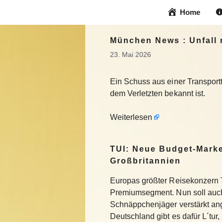
Zum
Home
Inhalt
springen
München News : Unfall 
23. Mai 2026
Ein Schuss aus einer Transportt
dem Verletzten bekannt ist.
Weiterlesen
TUI: Neue Budget-Marke
Großbritannien
Europas größter Reisekonzern T
Premiumsegment. Nun soll auch
Schnäppchenjäger verstärkt an
Deutschland gibt es dafür L´tur, 