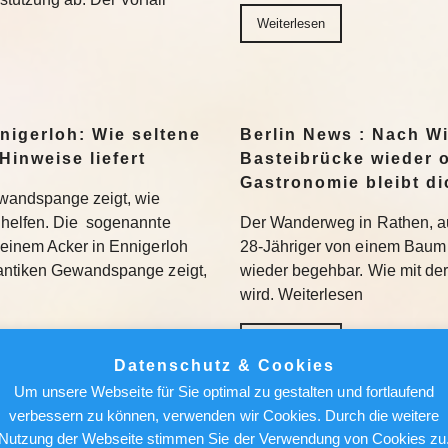
Weiterlesen
nigerloh: Wie seltene
Berlin News : Nach W
Hinweise liefert
Basteibrücke wieder o
Gastronomie bleibt di
wandspange zeigt, wie
helfen. Die sogenannte
Der Wanderweg in Rathen, au
einem Acker in Ennigerloh
28-Jähriger von einem Baum 
antiken Gewandspange zeigt,
wieder begehbar. Wie mit de
wird. Weiterlesen
Weiterlesen
Datenschutz & Cookies
Um unsere Webseite für Sie optimal zu gestalten und fortlaufend
achen, nicht holen“:
Berlin News : Strafa
verbessern zu können, verwenden wir Cookies. Durch die weitere
Bundesliga aufmischen
Fauci: Kommt der Ex-
Nutzung der Webseite stimmen Sie der Verwendung von Cookies zu