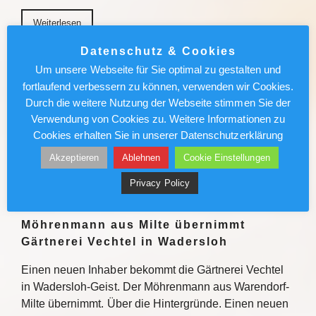
Weiterlesen
Datenschutz & Cookies
München News : Absolut sehenswert!
Um unsere Webseite für Sie optimal zu gestalten und
„Carmen“ im Deutschen Theater
fortlaufend verbessern zu können, verwenden wir Cookies.
Durch die weitere Nutzung der Webseite stimmen Sie der
Enrique Gasa Valga verbindet Bizet und Mérimée
Verwendung von Cookies zu. Weitere Informationen zu
überraschend und sinnlich zu temporeichem
Cookies erhalten Sie in unserer Datenschutzerklärung
Tanztheater Weiterlesen
Akzeptieren
Ablehnen
Cookie Einstellungen
Weiterlesen
Privacy Policy
Möhrenmann aus Milte übernimmt
Gärtnerei Vechtel in Wadersloh
Einen neuen Inhaber bekommt die Gärtnerei Vechtel
in Wadersloh-Geist. Der Möhrenmann aus Warendorf-
Milte übernimmt. Über die Hintergründe. Einen neuen