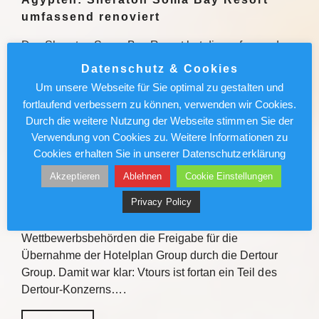
umfassend renoviert
Das Sheraton Soma Bay Resort hat die umfassende
Modernisierung abgeschlossen. Alle 326 Zimmer
Datenschutz & Cookies
sowie Lobby und Restaurants des Fünf-Sterne-
Um unsere Webseite für Sie optimal zu gestalten und
Hauses in Ägypten wurden neu gestaltet. Quelle Das
fortlaufend verbessern zu können, verwenden wir Cookies.
Sheraton Soma Bay Resort hat…
Durch die weitere Nutzung der Webseite stimmen Sie der
Verwendung von Cookies zu. Weitere Informationen zu
Weiterlesen
Cookies erhalten Sie in unserer Datenschutzerklärung
Akzeptieren
Ablehnen
Cookie Einstellungen
Vtours: IT-Wechsel kommt voran
Privacy Policy
Vor gut einem Jahr erteilten die Schweizer
Wettbewerbsbehörden die Freigabe für die
Übernahme der Hotelplan Group durch die Dertour
Group. Damit war klar: Vtours ist fortan ein Teil des
Dertour-Konzerns….