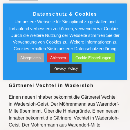
München News : Absolut sehenswert!
Datenschutz & Cookies
„Carmen“ im Deutschen Theater
Um unsere Webseite für Sie optimal zu gestalten und
fortlaufend verbessern zu können, verwenden wir Cookies.
Enrique Gasa Valga verbindet Bizet und Mérimée
Durch die weitere Nutzung der Webseite stimmen Sie der
überraschend und sinnlich zu temporeichem
Verwendung von Cookies zu. Weitere Informationen zu
Tanztheater Weiterlesen
Cookies erhalten Sie in unserer Datenschutzerklärung
Akzeptieren
Ablehnen
Cookie Einstellungen
Weiterlesen
Privacy Policy
Möhrenmann aus Milte übernimmt
Gärtnerei Vechtel in Wadersloh
Einen neuen Inhaber bekommt die Gärtnerei Vechtel
in Wadersloh-Geist. Der Möhrenmann aus Warendorf-
Milte übernimmt. Über die Hintergründe. Einen neuen
Inhaber bekommt die Gärtnerei Vechtel in Wadersloh-
Geist. Der Möhrenmann aus Warendorf-Milte