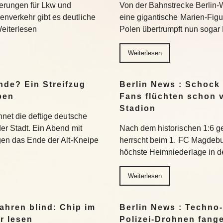
erungen für Lkw und
Von der Bahnstrecke Berlin-
nverkehr gibt es deutliche
eine gigantische Marien-Figu
Weiterlesen
Polen übertrumpft nun sogar 
Weiterlesen
nde? Ein Streifzug
Berlin News : Schock
pen
Fans flüchten schon 
Stadion
hnet die deftige deutsche
der Stadt. Ein Abend mit
Nach dem historischen 1:6 g
egen das Ende der Alt-Kneipe
herrscht beim 1. FC Magdeburg
höchste Heimniederlage in de
Weiterlesen
ahren blind: Chip im
Berlin News : Techno-
r lesen
Polizei-Drohnen fang