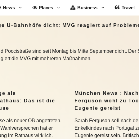
News
Places
Business
Travel
e U-Bahnhöfe dicht: MVG reagiert auf Problem
Poccistraße sind seit Montag bis Mitte September dicht. Der S
eagiert die MVG mit mehreren Maßnahmen.
ge als
München News : Nach
athaus: Das ist die
Ferguson wohl zu Toc
use
Eugenie gereist
se als neuer OB angetreten.
Sarah Ferguson soll nach der
se Wahlversprechen hat er
Enkelkindes nach Portugal zu
ung im Rathaus wirklich.
Eugenie gereist sein. Britis