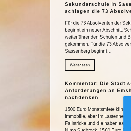
Sekundarschule in Sas
schlagen die 73 Absolv
Für die 73 Absolventen der Se
beginnt ein neuer Abschnitt. Sch
weiterführenden Schulen und Be
gekommen. Für die 73 Absolve
Sassenberg beginnt…
Weiterlesen
Kommentar: Die Stadt s
Anforderungen an Emsh
nachdenken
1500 Euro Monatsmiete klingt na
Immobilie, aber im Lastenheft fü
Fallstricke und die haben es in
Nimo Sudbrock. 1500 Euro Mo