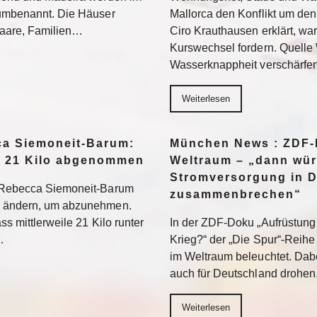
 umbenannt. Die Häuser
Mallorca den Konflikt um den
 Paare, Familien…
Ciro Krauthausen erklärt, wa
Kurswechsel fordern. Quell
Wasserknappheit verschärfe
Weiterlesen
a Siemoneit-Barum:
München News : ZDF-D
t 21 Kilo abgenommen
Weltraum – „dann wür
Stromversorgung in 
t Rebecca Siemoneit-Barum
zusammenbrechen“
u ändern, um abzunehmen.
ss mittlerweile 21 Kilo runter
In der ZDF-Doku „Aufrüstung 
…
Krieg?“ der „Die Spur“-Reihe
im Weltraum beleuchtet. Dabe
auch für Deutschland drohen
Weiterlesen