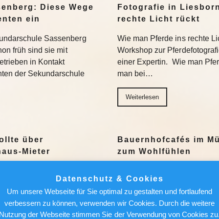
senberg: Diese Wege
Fotografie in Liesbor
enten ein
rechte Licht rückt
kundarschule Sassenberg
Wie man Pferde ins rechte Lic
on früh sind sie mit
Workshop zur Pferdefotograf
trieben in Kontakt
einer Expertin. Wie man Pferde
nten der Sekundarschule
man bei…
Weiterlesen
ollte über
Bauernhofcafés im Mü
aus-Mieter
zum Wohlfühlen
Ein milder Nachmittag, ein 
Datenschutz & Cookies
ch einer attraktiven
Bauernhofcafé mit Schwarzwä
Um unsere Webseite für Sie optimal zu gestalten und fortlaufend
r künftige Mieter lauern auch
geht’s nicht. Wir stellen sec
verbessern zu können, verwenden wir Cookies. Durch die weitere
 sich. Das meint Redakteur
vor. Weiterlesen
Nutzung der Webseite stimmen Sie der Verwendung von Cookies zu
natsmiete…