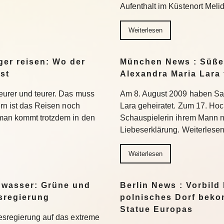
Aufenthalt im Küstenort Meli
Weiterlesen
er reisen: Wo der
München News : Süße 
st
Alexandra Maria Lara 
eurer und teurer. Das muss
Am 8. August 2009 haben Sa
ern ist das Reisen noch
Lara geheiratet. Zum 17. Hoc
 man kommt trotzdem in den
Schauspielerin ihrem Mann n
Liebeserklärung. Weiterlese
Weiterlesen
gwasser: Grüne und
Berlin News : Vorbild
esregierung
polnisches Dorf beko
Statue Europas
esregierung auf das extreme