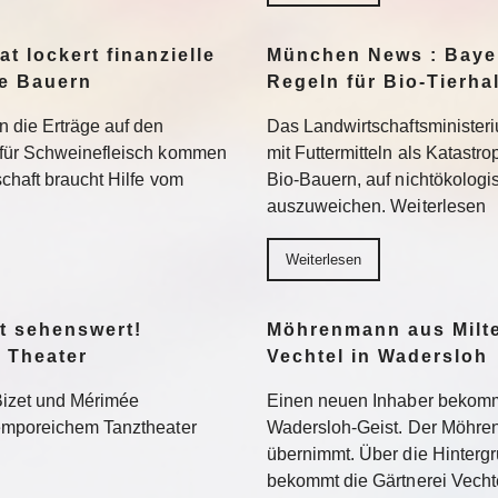
t lockert finanzielle
München News : Bayer
ne Bauern
Regeln für Bio-Tierha
n die Erträge auf den
Das Landwirtschaftsministeri
 für Schweinefleisch kommen
mit Futtermitteln als Katastro
chaft braucht Hilfe vom
Bio-Bauern, auf nichtökolog
auszuweichen. Weiterlesen
Weiterlesen
t sehenswert!
Möhrenmann aus Milte
 Theater
Vechtel in Wadersloh
Bizet und Mérimée
Einen neuen Inhaber bekommt
temporeichem Tanztheater
Wadersloh-Geist. Der Möhre
übernimmt. Über die Hinterg
bekommt die Gärtnerei Vechte