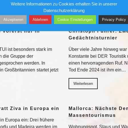
Weitere Informationen zu Cookies erhalten Sie in unserer
Weiterlesen
Datenschutzerklärung
Akzeptieren
Ablehnen
Cookie Einstellungen
Privacy Policy
 vorerst nur in
Christoph Führer: Zwe
Gedächtnisturnier
UI ist besonders stark im
Über viele Jahre hinweg war 
 die Gruppe der
Konstante bei DER Touristik
gesprochen werden. In
einen hervorragenden Ruf. 
in Großbritannien startet jetzt
Tod Ende 2024 ist ihm ein…
Weiterlesen
yatt Ziva in Europa ein
Mallorca: Nächste D
Massentourismus
 in Europa ein: Drei frühere
Korfu und Madeira werden im
Wohnungsnot, Staus und Was