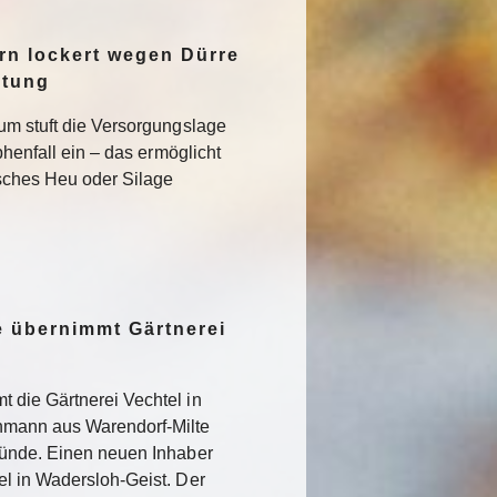
n lockert wegen Dürre
ltung
um stuft die Versorgungslage
phenfall ein – das ermöglicht
isches Heu oder Silage
 übernimmt Gärtnerei
 die Gärtnerei Vechtel in
nmann aus Warendorf-Milte
ründe. Einen neuen Inhaber
l in Wadersloh-Geist. Der