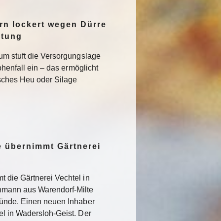
n lockert wegen Dürre
ltung
um stuft die Versorgungslage
phenfall ein – das ermöglicht
isches Heu oder Silage
 übernimmt Gärtnerei
 die Gärtnerei Vechtel in
nmann aus Warendorf-Milte
ründe. Einen neuen Inhaber
l in Wadersloh-Geist. Der