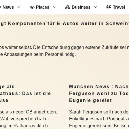
News
Places
Business
Travel
igt Komponenten für E-Autos weiter in Schwein
tos weiter selbst. Die Entscheidung gegen externe Zukäufe sei
tere Anpassungen beim Personal nötig.
ge als
München News : Nach
athaus: Das ist die
Ferguson wohl zu Toc
use
Eugenie gereist
se als neuer OB angetreten.
Sarah Ferguson soll nach der
se Wahlversprechen hat er
Enkelkindes nach Portugal zu
ung im Rathaus wirklich.
Eugenie gereist sein. Britis