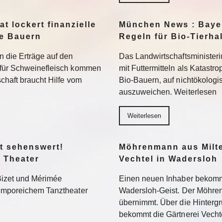
t lockert finanzielle
München News : Bayer
ne Bauern
Regeln für Bio-Tierha
n die Erträge auf den
Das Landwirtschaftsministeri
 für Schweinefleisch kommen
mit Futtermitteln als Katastro
chaft braucht Hilfe vom
Bio-Bauern, auf nichtökolog
auszuweichen. Weiterlesen
Weiterlesen
t sehenswert!
Möhrenmann aus Milte
 Theater
Vechtel in Wadersloh
Bizet und Mérimée
Einen neuen Inhaber bekommt
temporeichem Tanztheater
Wadersloh-Geist. Der Möhre
übernimmt. Über die Hinterg
bekommt die Gärtnerei Vechte