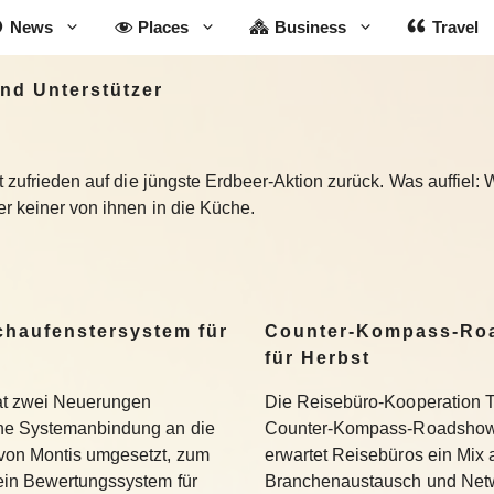
News
Places
Business
Travel
und Unterstützer
kt zufrieden auf die jüngste Erdbeer-Aktion zurück. Was auffiel
ter keiner von ihnen in die Küche.
Schaufenstersystem für
Counter-Kompass-Roa
für Herbst
hat zwei Neuerungen
Die Reisebüro-Kooperation T
ine Systemanbindung an die
Counter-Kompass-Roadshow e
 von Montis umgesetzt, zum
erwartet Reisebüros ein Mix 
 ein Bewertungssystem für
Branchenaustausch und Netwo