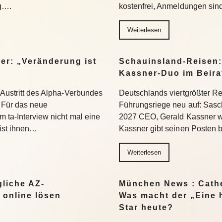
ng….
kostenfrei, Anmeldungen si
Weiterlesen
er: „Veränderung ist
Schauinsland-Reisen:
Kassner-Duo im Beir
 Austritt des Alpha-Verbundes
Deutschlands viertgrößter Rei
Für das neue
Führungsriege neu auf: Sasc
 ta-Interview nicht mal eine
2027 CEO, Gerald Kassner wec
 ist ihnen…
Kassner gibt seinen Posten 
Weiterlesen
liche AZ-
München News : Cathe
 online lösen
Was macht der „Eine 
Star heute?