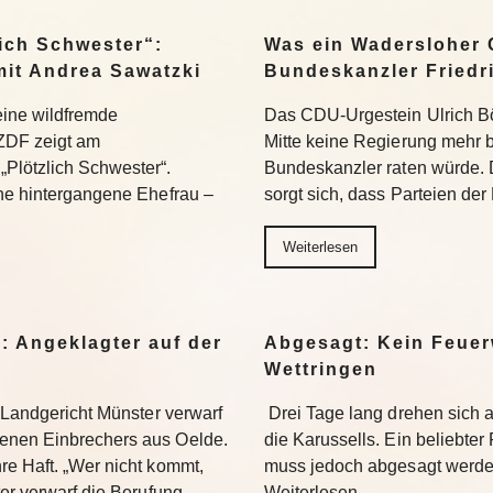
ich Schwester“:
Was ein Wadersloher
mit Andrea Sawatzki
Bundeskanzler Friedr
 eine wildfremde
Das CDU-Urgestein Ulrich Bös
ZDF zeigt am
Mitte keine Regierung mehr 
Plötzlich Schwester“.
Bundeskanzler raten würde. 
ine hintergangene Ehefrau –
sorgt sich, dass Parteien der
Weiterlesen
: Angeklagter auf der
Abgesagt: Kein Feuer
Wettringen
s Landgericht Münster verwarf
Drei Tage lang drehen sich
enen Einbrechers aus Oelde.
die Karussells. Ein beliebte
re Haft. „Wer nicht kommt,
muss jedoch abgesagt werden
ter verwarf die Berufung…
Weiterlesen