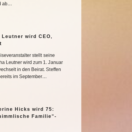
nd ab…
 Leutner wird CEO,
at
severanstalter stellt seine
ha Leutner wird zum 1. Januar
hselt in den Beirat. Steffen
bereits im September…
rine Hicks wird 75:
himmlische Familie“-