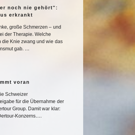
er noch nie gehört“:
pus erkrankt
enke, große Schmerzen – und
ei der Therapie. Welche
 die Knie zwang und wie das
nsmut gab. …
ommt voran
die Schweizer
eigabe für die Übernahme der
rtour Group. Damit war klar:
s Dertour-Konzerns….