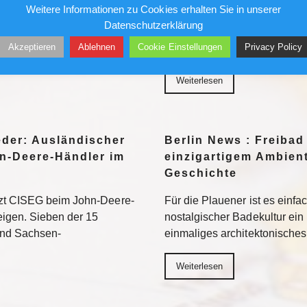
Weitere Informationen zu Cookies erhalten Sie in unserer
her in die Museen. Doch auf
Ungesichert kletterte er in 
Datenschutzerklärung
ten vor allem jene Motive
und Geschäftshäuser. Die Pre
Akzeptieren
Ablehnen
Cookie Einstellungen
Privacy Policy
eed am besten
liebte ihn – bis sein Stern ve
Weiterlesen
eder: Ausländischer
Berlin News : Freibad
n-Deere-Händler im
einzigartigem Ambient
Geschichte
tzt CISEG beim John-Deere-
Für die Plauener ist es einfa
eigen. Sieben der 15
nostalgischer Badekultur ein
und Sachsen-
einmaliges architektonische
Weiterlesen