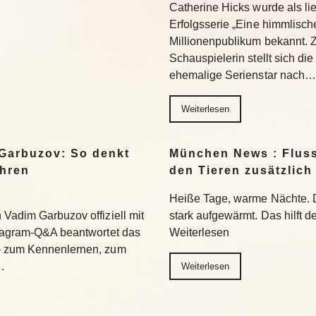
Catherine Hicks wurde als lie
Erfolgsserie „Eine himmlisch
Millionenpublikum bekannt. 
Schauspielerin stellt sich di
ehemalige Serienstar nach…
Weiterlesen
Garbuzov: So denkt
München News : Flus
ihren
den Tieren zusätzlich
Heiße Tage, warme Nächte. 
Vadim Garbuzov offiziell mit
stark aufgewärmt. Das hilft d
stagram-Q&A beantwortet das
Weiterlesen
– zum Kennenlernen, zum
…
Weiterlesen