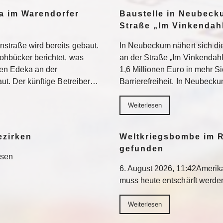
a im Warendorfer
Baustelle in Neubeck
Straße „Im Vinkendahl
nstraße wird bereits gebaut.
In Neubeckum nähert sich di
rohbücker berichtet, was
an der Straße „Im Vinkendahl
en Edeka an der
1,6 Millionen Euro in mehr S
aut. Der künftige Betreiber…
Barrierefreiheit. In Neubeck
Weiterlesen
ezirken
Weltkriegsbombe im R
gefunden
esen
6. August 2026, 11:42Ameri
muss heute entschärft werd
Weiterlesen