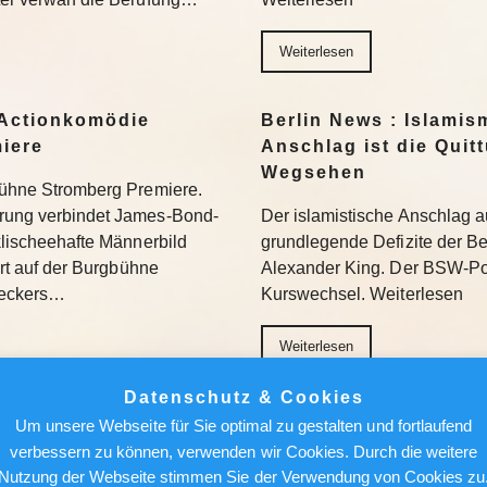
Weiterlesen
Actionkomödie
Berlin News : Islamis
miere
Anschlag ist die Quit
Wegsehen
gbühne Stromberg Premiere.
erung verbindet James-Bond-
Der islamistische Anschlag a
 klischeehafte Männerbild
grundlegende Defizite der Berl
iert auf der Burgbühne
Alexander King. Der BSW-Poli
Beckers…
Kurswechsel. Weiterlesen
Weiterlesen
Datenschutz & Cookies
ür den Feed: Wie
Berlin News : Über de
Um unsere Webseite für Sie optimal zu gestalten und fortlaufend
k auf Kunst
Alfred Torge und die 
verbessern zu können, verwenden wir Cookies. Durch die weitere
Sensation
Nutzung der Webseite stimmen Sie der Verwendung von Cookies zu