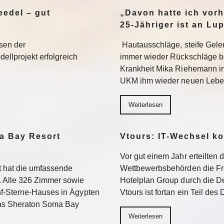
edel – gut
„Davon hatte ich vorh
25-Jähriger ist an Lu
sen der
Hautausschläge, steife Gel
dellprojekt erfolgreich
immer wieder Rückschläge b
Krankheit Mika Riehemann in
UKM ihm wieder neuen Lebe
Weiterlesen
a Bay Resort
Vtours: IT-Wechsel k
Vor gut einem Jahr erteilten 
 hat die umfassende
Wettbewerbsbehörden die Fr
 Alle 326 Zimmer sowie
Hotelplan Group durch die De
f-Sterne-Hauses in Ägypten
Vtours ist fortan ein Teil de
Das Sheraton Soma Bay
Weiterlesen