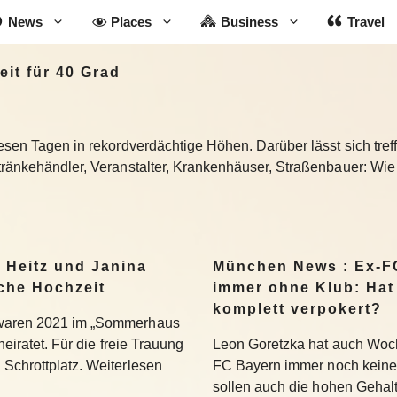
News
Places
Business
Travel
eit für 40 Grad
esen Tagen in rekordverdächtige Höhen. Darüber lässt sich tre
etränkehändler, Veranstalter, Krankenhäuser, Straßenbauer: Wie
 Heitz und Janina
München News : Ex-F
che Hochzeit
immer ohne Klub: Hat
komplett verpokert?
 waren 2021 im „Sommerhaus
heiratet. Für die freie Trauung
Leon Goretzka hat auch Wo
 Schrottplatz. Weiterlesen
FC Bayern immer noch keine
sollen auch die hohen Gehal