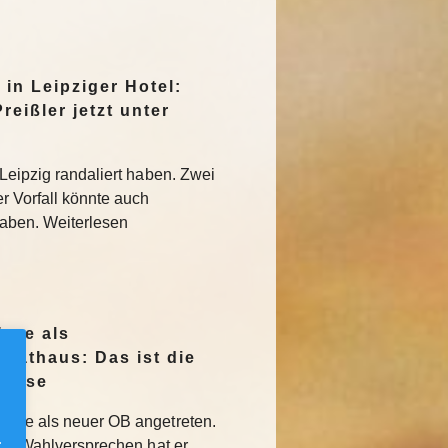
 in Leipziger Hotel:
eißler jetzt unter
 Leipzig randaliert haben. Zwei
er Vorfall könnte auch
aben. Weiterlesen
age als
Rathaus: Das ist die
rause
rause als neuer OB angetreten.
.
iese Wahlversprechen hat er