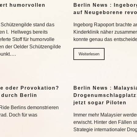
iert humorvollen
Berlin News : Ingebor
auf Neugeborene revol
Schützengilde stand das
Ingeborg Rapoport brachte an
en I. Hellwegs bereits
Kinderklinik näher zusamme
ferte Stoff für humorvolle
konnte genau das entscheide
n der Oelder Schützengilde
punkt….
Weiterlesen
le oder Provokation?
Berlin News : Malaysi
 durch Berlin
Drogenumschlagplatz: 
jetzt sogar Piloten
Ride Berlins demonstrieren
rad. Doch für was
Immer mehr Malaysier werde
erwischt. Hinter den Fällen s
Strategie internationaler Dro