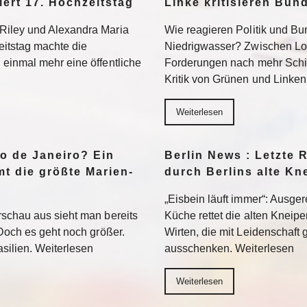
iert 17. Hochzeitstag
Linke kritisieren Bun
Riley und Alexandra Maria
Wie reagieren Politik und B
eitstag machte die
Niedrigwasser? Zwischen Lo
einmal mehr eine öffentliche
Forderungen nach mehr Schie
Kritik von Grünen und Linken
Weiterlesen
io de Janeiro? Ein
Berlin News : Letzte 
t die größte Marien-
durch Berlins alte Kn
„Eisbein läuft immer“: Ausger
schau aus sieht man bereits
Küche rettet die alten Kneipe
Doch es geht noch größer.
Wirten, die mit Leidenschaft
silien. Weiterlesen
ausschenken. Weiterlesen
Weiterlesen