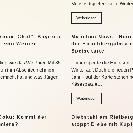
Mittelfeldspielers sein. Weite
Weiterlesen
eise, Chef“: Bayerns
München News : Neue 
d von Werner
der Hirschbergalm am 
Speisekarte
ing wie das Weißbier. Mit 86
Früher sperrte die Hütte am 
von ihm Abschied nehmen.
Winter auf. Doch die neuen P
 gemacht hat und was Jürgen
Jahr – auf der Karte stehen 
Käsespätzle…
Weiterlesen
Doku: Kommt der
Diebstahl am Rietberg
emiere?
stoppt Diebe mit Kupf