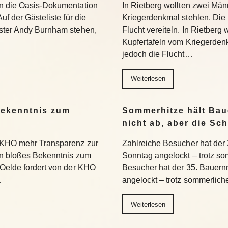
on die Oasis-Dokumentation
In Rietberg wollten zwei Män
uf der Gästeliste für die
Kriegerdenkmal stehlen. Die 
ister Andy Burnham stehen,
Flucht vereiteln. In Rietberg
Kupfertafeln vom Kriegerdenk
jedoch die Flucht…
Weiterlesen
Bekenntnis zum
Sommerhitze hält Ba
nicht ab, aber die Sc
 KHO mehr Transparenz zur
Zahlreiche Besucher hat der
in bloßes Bekenntnis zum
Sonntag angelockt – trotz so
 Oelde fordert von der KHO
Besucher hat der 35. Bauern
…
angelockt – trotz sommerlich
Weiterlesen