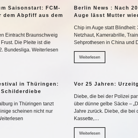
um Saisonstart: FCM-
Berlin News : Nach 20
r dem Abpfiff aus dem
Auge lässt Mutter wie
Chip im Auge statt Blindheit:
en Eintracht Braunschweig
Netzhaut, Kamerabrille, Trai
rust. Die Pleite ist die
Sehprothesen in China und D
2. Bundesliga. Weiterlesen
Weiterlesen
stival in Thüringen:
Vor 25 Jahren: Urzeit
 Schilderdiebe
Diebe, die bei der Polizei pa
alburg in Thüringen tanzt
über dünne gelbe Säcke – „Di
inige scheinen nicht nur
Jahre zurück. Diebe, die bei 
eiterlesen
Kassette,…
Weiterlesen