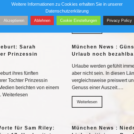
Weitere Informationen zu Cookies erhalten Sie in unserer
für Staunen. Beim Aktionstag
umgesetzt und so ist die Sti
Datenschutzerklärung
d…
Weiterlesen
Akzeptieren
Ablehnen
Cookie Einstellungen
Privacy Policy
Weiterlesen
eburt: Sarah
München News : Günst
er Prinzessin
Urlaub noch bezahlbar
Urlaube werden gefühlt immer
burt ihres fünften
aber nicht sein. In diesen Lä
rer Tochter Prinzessin
vergleichsweise preiswert u
 Medien berichten von einem
Genuss einer Auszeit….
. Weiterlesen
Weiterlesen
rte für Sam Riley:
München News : Nied