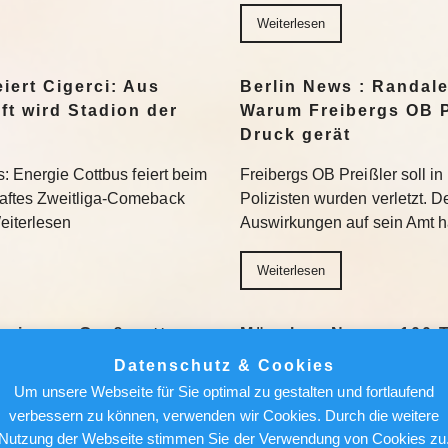
Weiterlesen
iert Cigerci: Aus
Berlin News : Randale
ft wird Stadion der
Warum Freibergs OB Pr
Druck gerät
s: Energie Cottbus feiert beim
Freibergs OB Preißler soll in
aftes Zweitliga-Comeback
Polizisten wurden verletzt. D
eiterlesen
Auswirkungen auf sein Amt h
Weiterlesen
wie zu „Großmutters
München News : 100 T
Oberbürgermeister im 
Datenschutz & Cookies
Bilanz von Dominik K
Um unsere Webseite für Sie optimal zu gestalten und fortlaufend
k“ in Marienfeld zeigten
verbessern zu können, verwenden wir Cookies. Durch die weitere
acken, geschmiedet und
Vor 100 Tagen ist Dominik K
Nutzung der Webseite stimmen Sie der Verwendung von Cookies zu
istorische Webstuhl und
Zeit für eine erste Bilanz. D