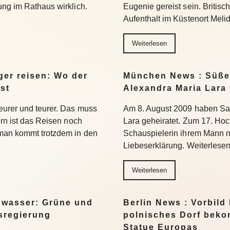
ung im Rathaus wirklich.
Eugenie gereist sein. Britis
Aufenthalt im Küstenort Meli
Weiterlesen
er reisen: Wo der
München News : Süße 
st
Alexandra Maria Lara 
eurer und teurer. Das muss
Am 8. August 2009 haben Sa
ern ist das Reisen noch
Lara geheiratet. Zum 17. Hoc
 man kommt trotzdem in den
Schauspielerin ihrem Mann n
Liebeserklärung. Weiterlese
Weiterlesen
gwasser: Grüne und
Berlin News : Vorbild
esregierung
polnisches Dorf beko
Statue Europas