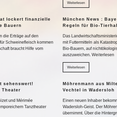
Weiterlesen
t lockert finanzielle
München News : Bayer
ne Bauern
Regeln für Bio-Tierha
n die Erträge auf den
Das Landwirtschaftsministeri
 für Schweinefleisch kommen
mit Futtermitteln als Katastro
chaft braucht Hilfe vom
Bio-Bauern, auf nichtökolog
auszuweichen. Weiterlesen
Weiterlesen
t sehenswert!
Möhrenmann aus Milte
 Theater
Vechtel in Wadersloh
Bizet und Mérimée
Einen neuen Inhaber bekommt
temporeichem Tanztheater
Wadersloh-Geist. Der Möhre
übernimmt. Über die Hinterg