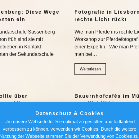
senberg: Diese Wege
Fotografie in Liesbor
enten ein
rechte Licht rückt
kundarschule Sassenberg
Wie man Pferde ins rechte Lic
on früh sind sie mit
Workshop zur Pferdefotograf
trieben in Kontakt
einer Expertin. Wie man Pferde
nten der Sekundarschule
man bei…
Weiterlesen
ollte über
Bauernhofcafés im Mü
aus-Mieter
zum Wohlfühlen
Datenschutz & Cookies
Ein milder Nachmittag, ein 
Um unsere Webseite für Sie optimal zu gestalten und fortlaufend
ch einer attraktiven
Bauernhofcafé mit Schwarzwä
verbessern zu können, verwenden wir Cookies. Durch die weitere
r künftige Mieter lauern auch
geht’s nicht. Wir stellen sec
Nutzung der Webseite stimmen Sie der Verwendung von Cookies zu
 sich. Das meint Redakteur
vor. Weiterlesen