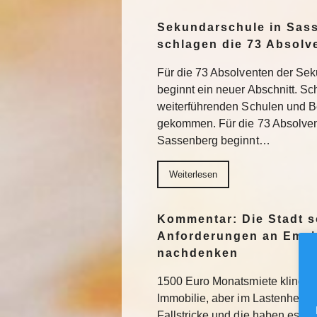
Sekundarschule in Sas
schlagen die 73 Absolv
Für die 73 Absolventen der Se
beginnt ein neuer Abschnitt. Sch
weiterführenden Schulen und Be
gekommen. Für die 73 Absolve
Sassenberg beginnt…
Weiterlesen
Kommentar: Die Stadt s
Anforderungen an Emsh
nachdenken
1500 Euro Monatsmiete klingt na
Immobilie, aber im Lastenheft fü
Fallstricke und die haben es in