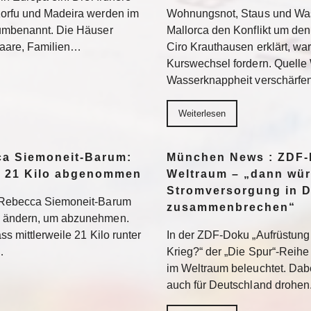
Korfu und Madeira werden im
Wohnungsnot, Staus und Was
 umbenannt. Die Häuser
Mallorca den Konflikt um den
 Paare, Familien…
Ciro Krauthausen erklärt, wa
Kurswechsel fordern. Quell
Wasserknappheit verschärfe
Weiterlesen
a Siemoneit-Barum:
München News : ZDF-D
t 21 Kilo abgenommen
Weltraum – „dann wür
Stromversorgung in 
t Rebecca Siemoneit-Barum
zusammenbrechen“
u ändern, um abzunehmen.
ss mittlerweile 21 Kilo runter
In der ZDF-Doku „Aufrüstung 
…
Krieg?“ der „Die Spur“-Reihe
im Weltraum beleuchtet. Dabe
auch für Deutschland drohen