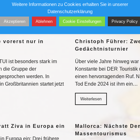
Weitere Informationen zu Cookies erhalten Sie in unserer
natsmiete…
Datenschutzerklärung
Weiterlesen
Akzeptieren
Ablehnen
Cookie Einstellungen
Privacy Policy
 vorerst nur in
Christoph Führer: Zwe
Gedächtnisturnier
UI ist besonders stark im
Über viele Jahre hinweg war 
 die Gruppe der
Konstante bei DER Touristik
gesprochen werden. In
einen hervorragenden Ruf. 
in Großbritannien startet jetzt
Tod Ende 2024 ist ihm ein…
Weiterlesen
yatt Ziva in Europa ein
Mallorca: Nächste D
Massentourismus
 in Europa ein: Drei frühere