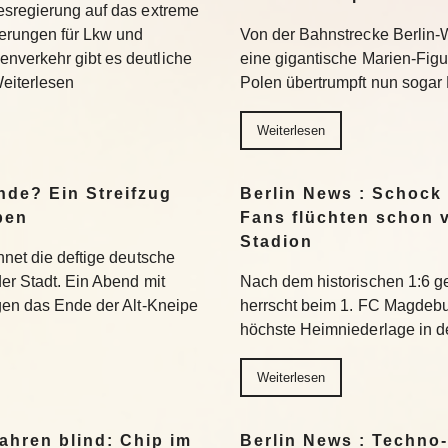
esregierung auf das extreme
erungen für Lkw und
Von der Bahnstrecke Berlin-
nverkehr gibt es deutliche
eine gigantische Marien-Figu
Weiterlesen
Polen übertrumpft nun sogar 
Weiterlesen
nde? Ein Streifzug
Berlin News : Schock
pen
Fans flüchten schon 
Stadion
hnet die deftige deutsche
der Stadt. Ein Abend mit
Nach dem historischen 1:6 g
egen das Ende der Alt-Kneipe
herrscht beim 1. FC Magdeburg
höchste Heimniederlage in de
Weiterlesen
ahren blind: Chip im
Berlin News : Techno-