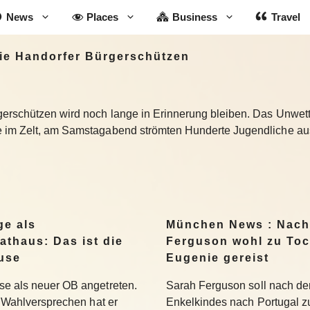
News
Places
Business
Travel
die Handorfer Bürgerschützen
erschützen wird noch lange in Erinnerung bleiben. Das Unwet
e im Zelt, am Samstagabend strömten Hunderte Jugendliche a
ge als
München News : Nach
athaus: Das ist die
Ferguson wohl zu Toc
use
Eugenie gereist
se als neuer OB angetreten.
Sarah Ferguson soll nach der
se Wahlversprechen hat er
Enkelkindes nach Portugal zu