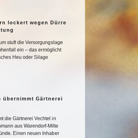
n lockert wegen Dürre
ltung
um stuft die Versorgungslage
phenfall ein – das ermöglicht
isches Heu oder Silage
 übernimmt Gärtnerei
 die Gärtnerei Vechtel in
nmann aus Warendorf-Milte
ründe. Einen neuen Inhaber