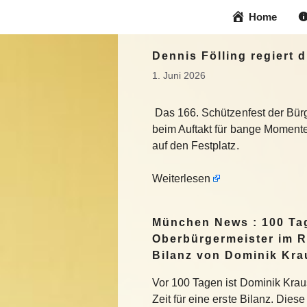
Zum
Home
Inhalt
springen
Dennis Fölling regiert 
1. Juni 2026
Das 166. Schützenfest der Bürg
beim Auftakt für bange Moment
auf den Festplatz.
Weiterlesen
München News : 100 Ta
Oberbürgermeister im R
Bilanz von Dominik Kra
Vor 100 Tagen ist Dominik Krau
Zeit für eine erste Bilanz. Die