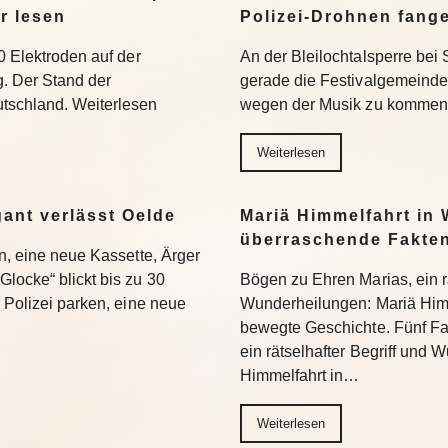
r lesen
Polizei-Drohnen fang
0 Elektroden auf der
An der Bleilochtalsperre bei 
g. Der Stand der
gerade die Festivalgemeinde.
tschland. Weiterlesen
wegen der Musik zu kommen.
Weiterlesen
gant verlässt Oelde
Mariä Himmelfahrt in 
überraschende Fakte
en, eine neue Kassette, Ärger
locke“ blickt bis zu 30
Bögen zu Ehren Marias, ein rä
r Polizei parken, eine neue
Wunderheilungen: Mariä Himm
bewegte Geschichte. Fünf Fa
ein rätselhafter Begriff und
Himmelfahrt in…
Weiterlesen