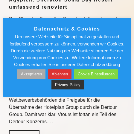
umfassend renoviert
Das Sheraton Soma Bay Resort hat die umfassende
Modernisierung abgeschlossen. Alle 326 Zimmer
Datenschutz & Cookies
sowie Lobby und Restaurants des Fünf-Sterne-
Um unsere Webseite für Sie optimal zu gestalten und
Hauses in Ägypten wurden neu gestaltet. Quelle Das
fortlaufend verbessern zu können, verwenden wir Cookies.
Sheraton Soma Bay Resort hat…
Durch die weitere Nutzung der Webseite stimmen Sie der
Verwendung von Cookies zu. Weitere Informationen zu
Weiterlesen
Cookies erhalten Sie in unserer Datenschutzerklärung
Akzeptieren
Ablehnen
Cookie Einstellungen
Vtours: IT-Wechsel kommt voran
Privacy Policy
Vor gut einem Jahr erteilten die Schweizer
Wettbewerbsbehörden die Freigabe für die
Übernahme der Hotelplan Group durch die Dertour
Group. Damit war klar: Vtours ist fortan ein Teil des
Dertour-Konzerns….