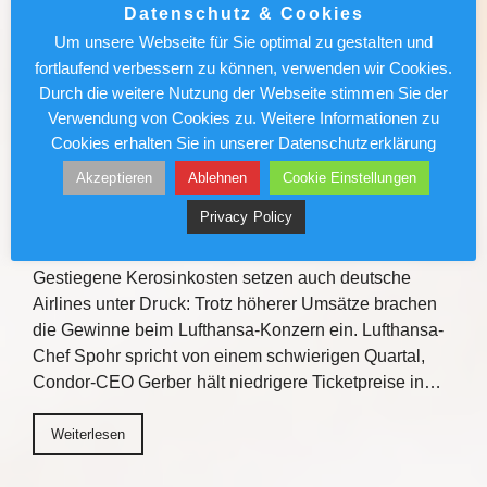
2027/2028 zu informieren. Mit praxisnahen
Datenschutz & Cookies
Verkaufstipps, direktem Austausch und
Um unsere Webseite für Sie optimal zu gestalten und
Gewinnchancen bietet die Veranstaltungsreihe
fortlaufend verbessern zu können, verwenden wir Cookies.
Einblicke zu den Fluss- und…
Durch die weitere Nutzung der Webseite stimmen Sie der
Verwendung von Cookies zu. Weitere Informationen zu
Weiterlesen
Cookies erhalten Sie in unserer Datenschutzerklärung
Akzeptieren
Ablehnen
Cookie Einstellungen
Lufthansa/Condor: Kerosinkosten
Privacy Policy
drücken den Gewinn
Gestiegene Kerosinkosten setzen auch deutsche
Airlines unter Druck: Trotz höherer Umsätze brachen
die Gewinne beim Lufthansa-Konzern ein. Lufthansa-
Chef Spohr spricht von einem schwierigen Quartal,
Condor-CEO Gerber hält niedrigere Ticketpreise in…
Weiterlesen