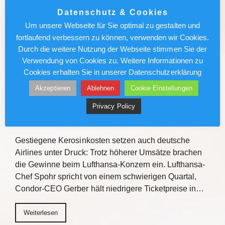
Roadshow ein, um über Kreuzfahrt-Highlights
Datenschutz & Cookies
2027/2028 zu informieren. Mit praxisnahen
Um unsere Webseite für Sie optimal zu gestalten und
Verkaufstipps, direktem Austausch und
fortlaufend verbessern zu können, verwenden wir Cookies.
Gewinnchancen bietet die Veranstaltungsreihe
Durch die weitere Nutzung der Webseite stimmen Sie der
Einblicke zu den Fluss- und…
Verwendung von Cookies zu. Weitere Informationen zu
Cookies erhalten Sie in unserer Datenschutzerklärung
Weiterlesen
Akzeptieren
Ablehnen
Cookie Einstellungen
Privacy Policy
Lufthansa/Condor: Kerosinkosten
drücken den Gewinn
Gestiegene Kerosinkosten setzen auch deutsche
Airlines unter Druck: Trotz höherer Umsätze brachen
die Gewinne beim Lufthansa-Konzern ein. Lufthansa-
Chef Spohr spricht von einem schwierigen Quartal,
Condor-CEO Gerber hält niedrigere Ticketpreise in…
Weiterlesen