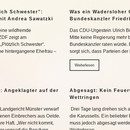
ich Schwester“:
Was ein Wadersloher
mit Andrea Sawatzki
Bundeskanzler Friedr
 eine wildfremde
Das CDU-Urgestein Ulrich Bös
ZDF zeigt am
Mitte keine Regierung mehr 
Plötzlich Schwester“.
Bundeskanzler raten würde. 
ine hintergangene Ehefrau –
sorgt sich, dass Parteien der
Weiterlesen
: Angeklagter auf der
Abgesagt: Kein Feuer
Wettringen
s Landgericht Münster verwarf
Drei Tage lang drehen sich
enen Einbrechers aus Oelde.
die Karussells. Ein beliebte
re Haft. „Wer nicht kommt,
muss jedoch abgesagt werden
ter verwarf die Berufung…
Weiterlesen