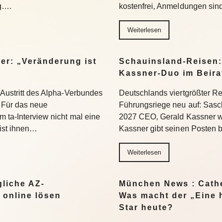
ng….
kostenfrei, Anmeldungen si
Weiterlesen
er: „Veränderung ist
Schauinsland-Reisen:
Kassner-Duo im Beir
 Austritt des Alpha-Verbundes
Deutschlands viertgrößter Rei
Für das neue
Führungsriege neu auf: Sasc
 ta-Interview nicht mal eine
2027 CEO, Gerald Kassner wec
 ist ihnen…
Kassner gibt seinen Posten 
Weiterlesen
liche AZ-
München News : Cathe
 online lösen
Was macht der „Eine 
Star heute?