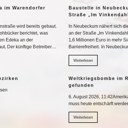
a im Warendorfer
Baustelle in Neubeck
Straße „Im Vinkendahl
nstraße wird bereits gebaut.
In Neubeckum nähert sich di
rohbücker berichtet, was
an der Straße „Im Vinkendahl
en Edeka an der
1,6 Millionen Euro in mehr S
aut. Der künftige Betreiber…
Barrierefreiheit. In Neubeck
Weiterlesen
ezirken
Weltkriegsbombe im R
gefunden
esen
6. August 2026, 11:42Ameri
muss heute entschärft werd
Weiterlesen