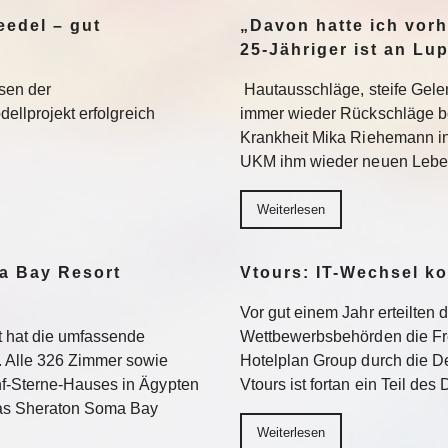
edel – gut
„Davon hatte ich vorh
25-Jähriger ist an Lu
sen der
Hautausschläge, steife Gel
dellprojekt erfolgreich
immer wieder Rückschläge b
Krankheit Mika Riehemann in
UKM ihm wieder neuen Lebe
Weiterlesen
a Bay Resort
Vtours: IT-Wechsel k
Vor gut einem Jahr erteilten 
 hat die umfassende
Wettbewerbsbehörden die Fr
 Alle 326 Zimmer sowie
Hotelplan Group durch die De
f-Sterne-Hauses in Ägypten
Vtours ist fortan ein Teil de
Das Sheraton Soma Bay
Weiterlesen