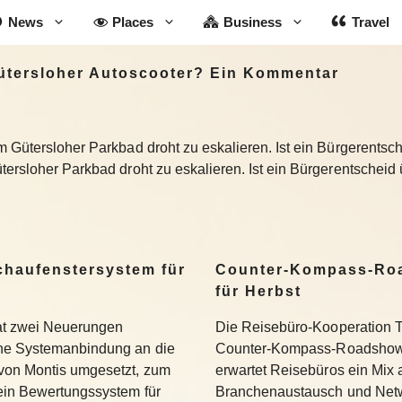
News
Places
Business
Travel
ütersloher Autoscooter? Ein Kommentar
m Gütersloher Parkbad droht zu eskalieren. Ist ein Bürgerentsc
tersloher Parkbad droht zu eskalieren. Ist ein Bürgerentscheid
Schaufenstersystem für
Counter-Kompass-Roa
für Herbst
hat zwei Neuerungen
Die Reisebüro-Kooperation T
ine Systemanbindung an die
Counter-Kompass-Roadshow e
 von Montis umgesetzt, zum
erwartet Reisebüros ein Mix 
 ein Bewertungssystem für
Branchenaustausch und Netwo