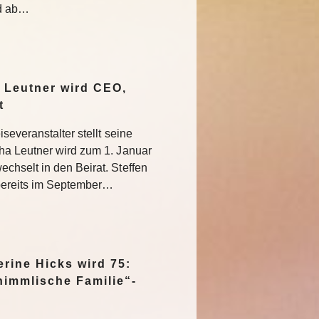
nd ab…
 Leutner wird CEO,
at
severanstalter stellt seine
ha Leutner wird zum 1. Januar
hselt in den Beirat. Steffen
bereits im September…
rine Hicks wird 75:
himmlische Familie“-