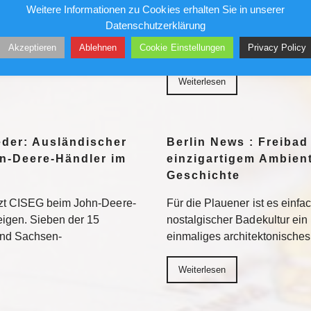
Weitere Informationen zu Cookies erhalten Sie in unserer
her in die Museen. Doch auf
Ungesichert kletterte er in 
Datenschutzerklärung
ten vor allem jene Motive
und Geschäftshäuser. Die Pre
Akzeptieren
Ablehnen
Cookie Einstellungen
Privacy Policy
eed am besten
liebte ihn – bis sein Stern ve
Weiterlesen
eder: Ausländischer
Berlin News : Freibad
n-Deere-Händler im
einzigartigem Ambient
Geschichte
tzt CISEG beim John-Deere-
Für die Plauener ist es einfa
eigen. Sieben der 15
nostalgischer Badekultur ein
und Sachsen-
einmaliges architektonische
Weiterlesen