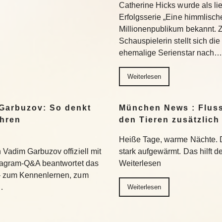
Catherine Hicks wurde als lie
Erfolgsserie „Eine himmlisch
Millionenpublikum bekannt. 
Schauspielerin stellt sich di
ehemalige Serienstar nach…
Weiterlesen
Garbuzov: So denkt
München News : Flus
ihren
den Tieren zusätzlich
Heiße Tage, warme Nächte. 
Vadim Garbuzov offiziell mit
stark aufgewärmt. Das hilft d
stagram-Q&A beantwortet das
Weiterlesen
– zum Kennenlernen, zum
…
Weiterlesen