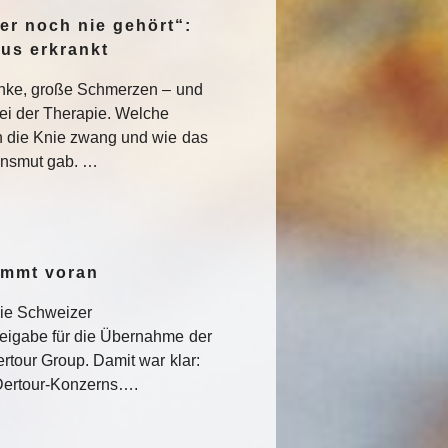
er noch nie gehört“:
pus erkrankt
enke, große Schmerzen – und
ei der Therapie. Welche
 die Knie zwang und wie das
nsmut gab. …
ommt voran
die Schweizer
eigabe für die Übernahme der
rtour Group. Damit war klar:
s Dertour-Konzerns….