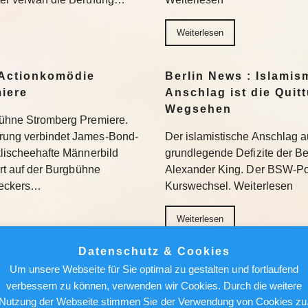
Weiterlesen
Actionkomödie
Berlin News : Islamis
miere
Anschlag ist die Quit
Wegsehen
gbühne Stromberg Premiere.
erung verbindet James-Bond-
Der islamistische Anschlag a
 klischeehafte Männerbild
grundlegende Defizite der Berl
iert auf der Burgbühne
Alexander King. Der BSW-Poli
Beckers…
Kurswechsel. Weiterlesen
Weiterlesen
Datenschutz & Cookies
ür den Feed: Wie
Berlin News : Über de
Um unsere Webseite für Sie optimal zu gestalten und fortlaufend
k auf Kunst
Alfred Torge und die 
verbessern zu können, verwenden wir Cookies. Durch die weitere
Sensation
Nutzung der Webseite stimmen Sie der Verwendung von Cookies zu