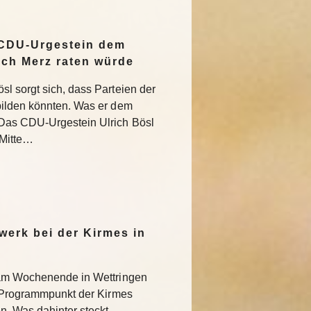
 CDU-Urgestein dem
ich Merz raten würde
l sorgt sich, dass Parteien der
bilden könnten. Was er dem
Das CDU-Urgestein Ulrich Bösl
 Mitte…
werk bei der Kirmes in
 am Wochenende in Wettringen
r Programmpunkt der Kirmes
. Was dahinter steckt.