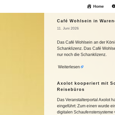
Zum
Home
Inhalt
springen
Café Wohlsein in Warend
11. Juni 2026
Das Café Wohlsein an der König
Schanklizenz. Das Café Wohlsei
nur noch die Schanklizenz.
Weiterlesen
Axolot kooperiert mit 
Reisebüros
Das Veranstalterportal Axolot 
eingeführt: Zum einen wurde e
digitalen Schaufenstersysteme