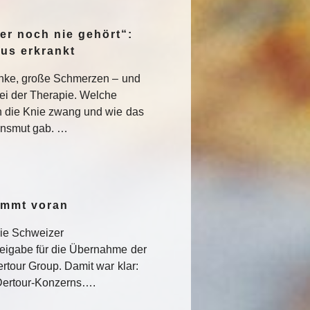
er noch nie gehört“:
pus erkrankt
enke, große Schmerzen – und
ei der Therapie. Welche
 die Knie zwang und wie das
nsmut gab. …
ommt voran
die Schweizer
eigabe für die Übernahme der
rtour Group. Damit war klar:
s Dertour-Konzerns….