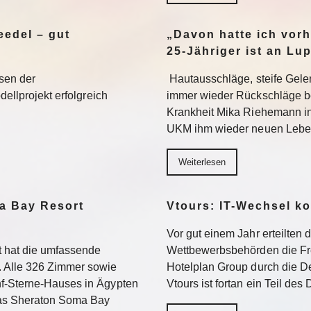
edel – gut
„Davon hatte ich vorh
25-Jähriger ist an Lu
sen der
Hautausschläge, steife Gel
dellprojekt erfolgreich
immer wieder Rückschläge b
Krankheit Mika Riehemann in
UKM ihm wieder neuen Lebe
Weiterlesen
a Bay Resort
Vtours: IT-Wechsel k
Vor gut einem Jahr erteilten 
 hat die umfassende
Wettbewerbsbehörden die Fr
 Alle 326 Zimmer sowie
Hotelplan Group durch die De
f-Sterne-Hauses in Ägypten
Vtours ist fortan ein Teil de
Das Sheraton Soma Bay