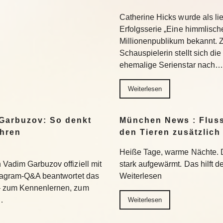
Catherine Hicks wurde als lie
Erfolgsserie „Eine himmlisch
Millionenpublikum bekannt. 
Schauspielerin stellt sich di
ehemalige Serienstar nach…
Weiterlesen
Garbuzov: So denkt
München News : Flus
ihren
den Tieren zusätzlich
Heiße Tage, warme Nächte. 
Vadim Garbuzov offiziell mit
stark aufgewärmt. Das hilft d
stagram-Q&A beantwortet das
Weiterlesen
– zum Kennenlernen, zum
…
Weiterlesen