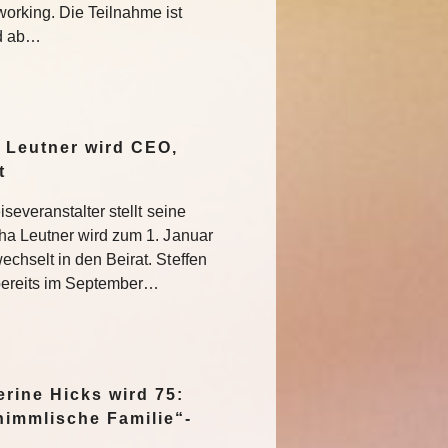
rking. Die Teilnahme ist
nd ab…
 Leutner wird CEO,
at
severanstalter stellt seine
ha Leutner wird zum 1. Januar
hselt in den Beirat. Steffen
bereits im September…
rine Hicks wird 75:
himmlische Familie“-