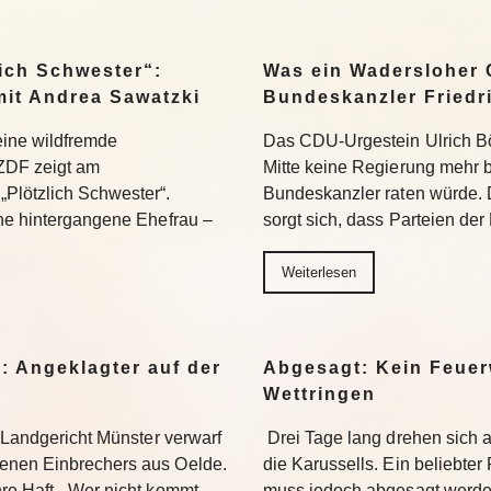
ich Schwester“:
Was ein Wadersloher
mit Andrea Sawatzki
Bundeskanzler Friedr
 eine wildfremde
Das CDU-Urgestein Ulrich Bös
ZDF zeigt am
Mitte keine Regierung mehr 
Plötzlich Schwester“.
Bundeskanzler raten würde. 
ine hintergangene Ehefrau –
sorgt sich, dass Parteien der
Weiterlesen
: Angeklagter auf der
Abgesagt: Kein Feuer
Wettringen
s Landgericht Münster verwarf
Drei Tage lang drehen sich
enen Einbrechers aus Oelde.
die Karussells. Ein beliebte
re Haft. „Wer nicht kommt,
muss jedoch abgesagt werden