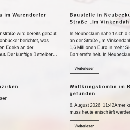
a im Warendorfer
Baustelle in Neubeck
Straße „Im Vinkendahl
nstraße wird bereits gebaut.
In Neubeckum nähert sich di
rohbücker berichtet, was
an der Straße „Im Vinkendahl
en Edeka an der
1,6 Millionen Euro in mehr S
aut. Der künftige Betreiber…
Barrierefreiheit. In Neubeck
Weiterlesen
ezirken
Weltkriegsbombe im R
gefunden
esen
6. August 2026, 11:42Ameri
muss heute entschärft werd
Weiterlesen