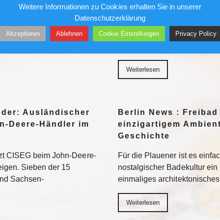
Sensation
Weitere Informationen zu Cookies erhalten Sie in unserer
Datenschutzerklärung
her in die Museen. Doch auf
Ungesichert kletterte er in 
Akzeptieren
Ablehnen
Cookie Einstellungen
Privacy Policy
ten vor allem jene Motive
und Geschäftshäuser. Die Pre
eed am besten
liebte ihn – bis sein Stern ve
Weiterlesen
eder: Ausländischer
Berlin News : Freibad
n-Deere-Händler im
einzigartigem Ambient
Geschichte
tzt CISEG beim John-Deere-
Für die Plauener ist es einfa
eigen. Sieben der 15
nostalgischer Badekultur ein
und Sachsen-
einmaliges architektonische
Weiterlesen