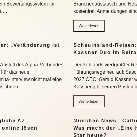
 ein Bewertungssystem für
Branchenaustausch und Netwo
ng….
kostenfrei, Anmeldungen si
Weiterlesen
er: „Veränderung ist
Schauinsland-Reisen:
Kassner-Duo im Beir
 Austritt des Alpha-Verbundes
Deutschlands viertgrößter Rei
Für das neue
Führungsriege neu auf: Sasc
 ta-Interview nicht mal eine
2027 CEO, Gerald Kassner wec
 ist ihnen…
Kassner gibt seinen Posten 
Weiterlesen
liche AZ-
München News : Cathe
 online lösen
Was macht der „Eine 
Star heute?