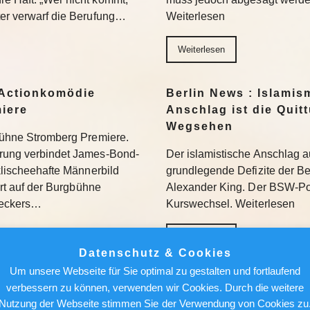
ter verwarf die Berufung…
Weiterlesen
Weiterlesen
Actionkomödie
Berlin News : Islamis
miere
Anschlag ist die Quit
Wegsehen
gbühne Stromberg Premiere.
erung verbindet James-Bond-
Der islamistische Anschlag a
 klischeehafte Männerbild
grundlegende Defizite der Berl
iert auf der Burgbühne
Alexander King. Der BSW-Poli
Beckers…
Kurswechsel. Weiterlesen
Weiterlesen
Datenschutz & Cookies
Um unsere Webseite für Sie optimal zu gestalten und fortlaufend
ür den Feed: Wie
Berlin News : Über de
verbessern zu können, verwenden wir Cookies. Durch die weitere
k auf Kunst
Alfred Torge und die 
Nutzung der Webseite stimmen Sie der Verwendung von Cookies zu